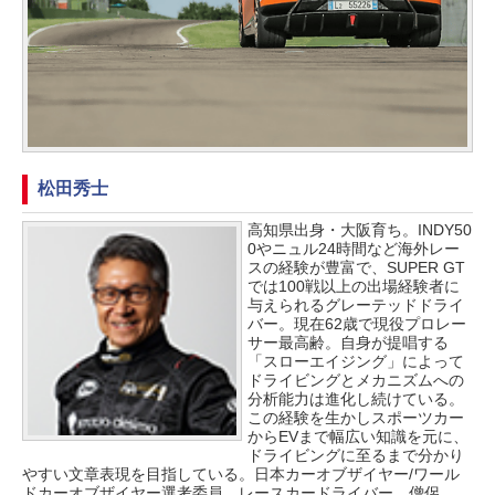
松田秀士
高知県出身・大阪育ち。INDY50
0やニュル24時間など海外レー
スの経験が豊富で、SUPER GT
では100戦以上の出場経験者に
与えられるグレーテッドドライ
バー。現在62歳で現役プロレー
サー最高齢。自身が提唱する
「スローエイジング」によって
ドライビングとメカニズムへの
分析能力は進化し続けている。
この経験を生かしスポーツカー
からEVまで幅広い知識を元に、
ドライビングに至るまで分かり
やすい文章表現を目指している。日本カーオブザイヤー/ワール
ドカーオブザイヤー選考委員。レースカードライバー。僧侶