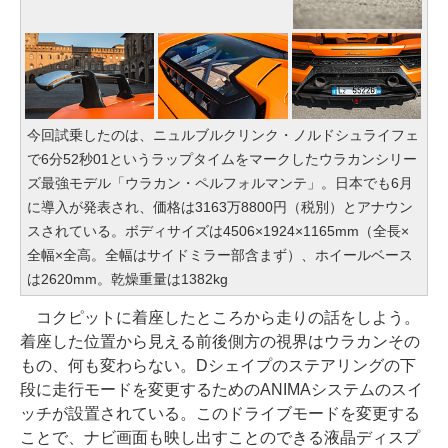
今回試乗したのは、ニュルブルクリンク・ノルドシュライフェ
で6分52秒01というラップタイムをマークしたウラカンシリー
ズ最強モデル「ウラカン・ペルフォルマンテ」。日本でも6月
に導入が発表され、価格は3163万8800円（税別）とアナウン
スされている。ボディサイズは4506×1924×1165mm（全長×
全幅×全高。全幅はサイドミラー部含まず）、ホイールベース
は2620mm。乾燥重量は1382kg
コクピットに着座したところから走りの話をしよう。
着座した位置から見える前後側方の視界はウラカンその
もの、何も変わらない。Dシェイプのステアリングの下
段に走行モードを変更するためのANIMAシステムのスイ
ッチが設置されている。このドライブモードを変更する
ことで、ナビ画面も映し出すことのできる液晶ディスプ