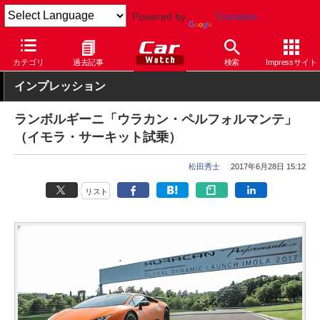
Powered by
Translate
Car Watch
自動車
ランボルギーニ
その他
カテゴリ
過去記事
検索
Impressサイト
インプレッション
ランボルギーニ「ウラカン・ペルフォルマンテ」
（イモラ・サーキット試乗）
松田秀士
2017年6月28日 15:12
リスト