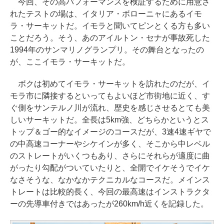
今回、その高パフォーマンスを検証するために用意さ
れたテストの場は、イタリア・ボローニャにあるイモ
ラ・サーキットだ。イモラと聞いてピンとくる方も多い
ことだろう。そう、あのアイルトン・セナが事故死した
1994年のサンマリノグランプリ。その舞台となったの
が、ここイモラ・サーキットだ。
ボクは初めてイモラ・サーキットを訪れたのだが、イ
モラ市に隣接するといってもよいほど市街地に近く、す
ぐ側をサンテルノ川が流れ、歴史を感じさせるとても美
しいサーキットだ。全長は5km強、どちらかというとス
トップ＆ゴー的なイメージのコースだが、3速4速ギヤで
の中高速コーナーやシケインが多く、そこから中レベル
のストレートがいくつもあり、さらにそれらが適度に曲
がったり勾配がついていたりと、全開でイケそうでイケ
なさそうな、なかなかテクニカルなコースだ。メインス
トレートは比較的長く、今回の最高速はインストラクタ
ーの先導車付きではあったが260km/h近くを記録した。