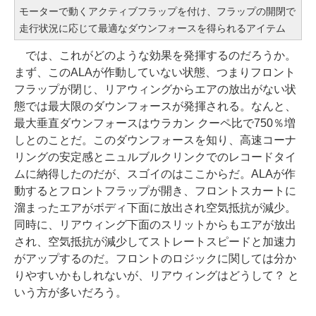
モーターで動くアクティブフラップを付け、フラップの開閉で
走行状況に応じて最適なダウンフォースを得られるアイテム
では、これがどのような効果を発揮するのだろうか。
まず、このALAが作動していない状態、つまりフロント
フラップが閉じ、リアウィングからエアの放出がない状
態では最大限のダウンフォースが発揮される。なんと、
最大垂直ダウンフォースはウラカン クーペ比で750％増
しとのことだ。このダウンフォースを知り、高速コーナ
リングの安定感とニュルブルクリンクでのレコードタイ
ムに納得したのだが、スゴイのはここからだ。ALAが作
動するとフロントフラップが開き、フロントスカートに
溜まったエアがボディ下面に放出され空気抵抗が減少。
同時に、リアウィング下面のスリットからもエアが放出
され、空気抵抗が減少してストレートスピードと加速力
がアップするのだ。フロントのロジックに関しては分か
りやすいかもしれないが、リアウィングはどうして？ と
いう方が多いだろう。