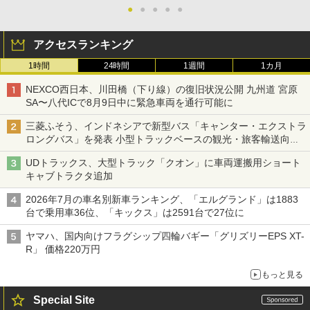
●
●
●
●
●
アクセスランキング
1時間
24時間
1週間
1カ月
NEXCO西日本、川田橋（下り線）の復旧状況公開 九州道 宮原
SA〜八代ICで8月9日中に緊急車両を通行可能に
三菱ふそう、インドネシアで新型バス「キャンター・エクストラ
ロングバス」を発表 小型トラックベースの観光・旅客輸送向け
バス
UDトラックス、大型トラック「クオン」に車両運搬用ショート
キャブトラクタ追加
2026年7月の車名別新車ランキング、「エルグランド」は1883
台で乗用車36位、「キックス」は2591台で27位に
ヤマハ、国内向けフラグシップ四輪バギー「グリズリーEPS XT-
R」 価格220万円
もっと見る
Special Site