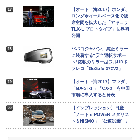
【オート上海2017】ホンダ、
17
ロングホイールベース化で後
席空間を拡大した「アキュラ
TLX-L プロトタイプ」世界初
公開
パパゴジャパン、純正ミラー
18
に装着する"安全運転サポー
ト"搭載のミラー型フルHDド
ラレコ「GoSafe 372V2」
【オート上海2017】マツダ、
19
「MX-5 RF」「CX-3」を中国
市場に導入すると発表
【インプレッション】日産
20
「ノート e-POWER メダリス
ト＆NISMO」（公道試乗） /