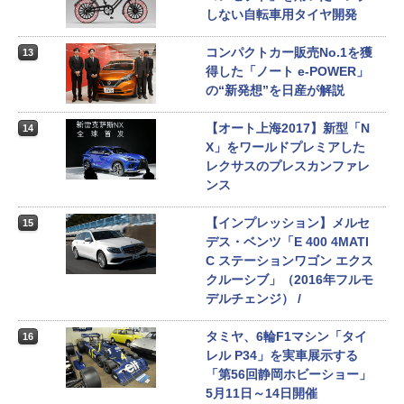
しない自転車用タイヤ開発
コンパクトカー販売No.1を獲
13
得した「ノート e-POWER」
の“新発想”を日産が解説
【オート上海2017】新型「N
14
X」をワールドプレミアした
レクサスのプレスカンファレ
ンス
【インプレッション】メルセ
15
デス・ベンツ「E 400 4MATI
C ステーションワゴン エクス
クルーシブ」（2016年フルモ
デルチェンジ） /
タミヤ、6輪F1マシン「タイ
16
レル P34」を実車展示する
「第56回静岡ホビーショー」
5月11日～14日開催