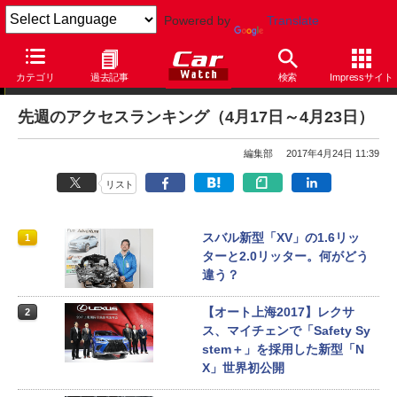
Powered by
Translate
アクセスランキング
カテゴリ
過去記事
検索
Impressサイト
先週のアクセスランキング（4月17日～4月23日）
編集部
2017年4月24日 11:39
リスト
スバル新型「XV」の1.6リッ
1
ターと2.0リッター。何がどう
違う？
【オート上海2017】レクサ
2
ス、マイチェンで「Safety Sy
stem＋」を採用した新型「N
X」世界初公開