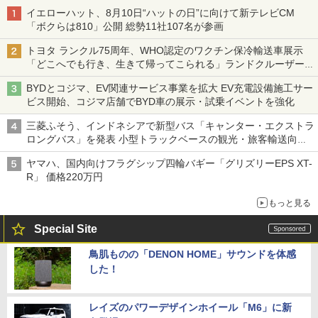
イエローハット、8月10日“ハットの日”に向けて新テレビCM
「ボクらは810」公開 総勢11社107名が参画
トヨタ ランクル75周年、WHO認定のワクチン保冷輸送車展示
「どこへでも行き、生きて帰ってこられる」ランドクルーザーで
命をつなぐ
BYDとコジマ、EV関連サービス事業を拡大 EV充電設備施工サー
ビス開始、コジマ店舗でBYD車の展示・試乗イベントを強化
三菱ふそう、インドネシアで新型バス「キャンター・エクストラ
ロングバス」を発表 小型トラックベースの観光・旅客輸送向け
バス
ヤマハ、国内向けフラグシップ四輪バギー「グリズリーEPS XT-
R」 価格220万円
もっと見る
Special Site
鳥肌ものの「DENON HOME」サウンドを体感
した！
レイズのパワーデザインホイール「M6」に新