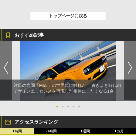
トップページに戻る
おすすめ記事
注目の光岡「M55」の世界観に触れた！ 古きよき時代の
デザインエッセンスを再現した相棒にしたくなる1台
●
●
●
●
●
アクセスランキング
1時間
24時間
1週間
1カ月