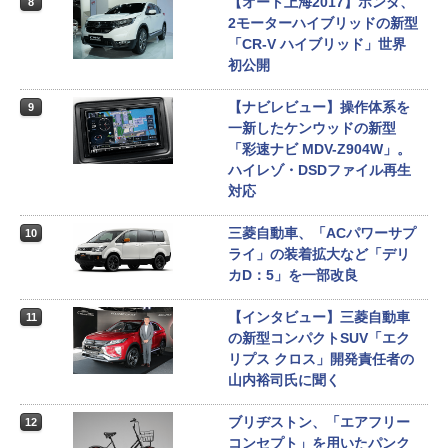
【オート上海2017】ホンダ、
8
2モーターハイブリッドの新型
「CR-V ハイブリッド」世界
初公開
【ナビレビュー】操作体系を
9
一新したケンウッドの新型
「彩速ナビ MDV-Z904W」。
ハイレゾ・DSDファイル再生
対応
三菱自動車、「ACパワーサプ
10
ライ」の装着拡大など「デリ
カD：5」を一部改良
【インタビュー】三菱自動車
11
の新型コンパクトSUV「エク
リプス クロス」開発責任者の
山内裕司氏に聞く
ブリヂストン、「エアフリー
12
コンセプト」を用いたパンク