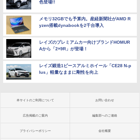
色登場!!
メモリ32GBでも予算内。産経新聞社がAMD R
yzen搭載dynabookを2千台導入
レイズのプレミアムカー向けブランドHOMUR
Aから「2×9R」が登場！
レイズ鍛造1ピースアルミホイール「CE28 N-p
lus」軽量なままに剛性を向上
本サイトのご利用について
お問い合わせ
広告掲載のご案内
編集部へのご連絡
プライバシーポリシー
会社概要