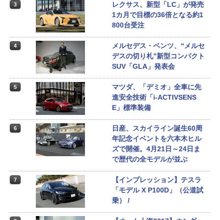
レクサス、新型「LC」が発売
3
1カ月で目標の36倍となる約1
800台受注
メルセデス・ベンツ、“メルセ
4
デスの切り札”新型コンパクト
SUV「GLA」発表会
マツダ、「デミオ」全車に先
5
進安全技術「i-ACTIVSENS
E」標準装備
日産、スカイライン誕生60周
6
年記念イベントを六本木ヒル
ズで開催。4月21日～24日ま
で歴代の全モデルが並ぶ
【インプレッション】テスラ
7
「モデル X P100D」（公道試
乗） /