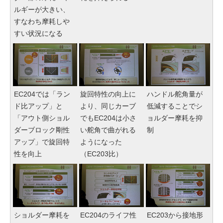
ルギーが大きい、
すなわち摩耗しや
すい状況になる
EC204では「ラン
旋回特性の向上に
ハンドル舵角量が
ド比アップ」と
より、同じカーブ
低減することでシ
「アウト側ショル
でもEC204は小さ
ョルダー摩耗を抑
ダーブロック剛性
い舵角で曲がれる
制
アップ」で旋回特
ようになった
性を向上
（EC203比）
ショルダー摩耗を
EC204のライフ性
EC203から接地形