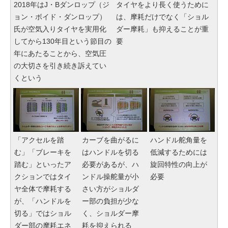
2018年はJ・Bダンロップ（ジ
タイヤをより長く使うために
ョン・ボイド・ダンロップ）
は、摩耗だけでなく「ショル
氏が空気入りタイヤを実用化
ダー摩耗」も抑えることが重
してから130年目という節目の
要
年にあたることから、空気圧
の大切さを引き続き訴えてい
くという
「アクセルを踏
カーブを曲がるに
ハンドル舵角量を
む」「ブレーキを
はハンドルを切る
低減するためには
踏む」といったア
必要があるが、ハ
旋回特性の向上が
クションではタイ
ンドル操舵量が小
必要
ヤ全体で摩耗する
さい方がショルダ
が、「ハンドルを
ー部の負担が少な
切る」ではショル
く、ショルダー摩
ダー部の摩耗エネ
耗を抑えられる