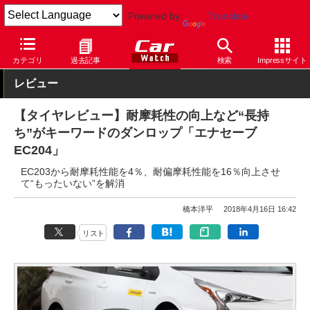
Powered by
Translate
Car Watch
タイヤ
ダンロップ
低燃費
カテゴリ
過去記事
検索
Impressサイト
レビュー
【タイヤレビュー】耐摩耗性の向上など“長持
ち”がキーワードのダンロップ「エナセーブ
EC204」
EC203から耐摩耗性能を4％、耐偏摩耗性能を16％向上させ
て“もったいない”を解消
橋本洋平
2018年4月16日 16:42
リスト