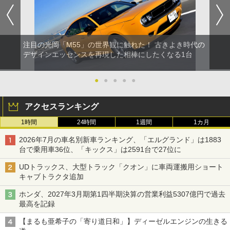
注目の光岡「M55」の世界観に触れた！ 古きよき時代の
デザインエッセンスを再現した相棒にしたくなる1台
●
●
●
●
●
アクセスランキング
1時間
24時間
1週間
1カ月
2026年7月の車名別新車ランキング、「エルグランド」は1883
台で乗用車36位、「キックス」は2591台で27位に
UDトラックス、大型トラック「クオン」に車両運搬用ショート
キャブトラクタ追加
ホンダ、2027年3月期第1四半期決算の営業利益5307億円で過去
最高を記録
【まるも亜希子の「寄り道日和」】ディーゼルエンジンの生きる