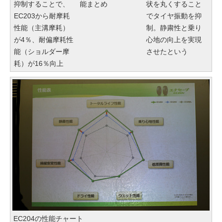
抑制することで、
能まとめ
状を丸くすること
EC203から耐摩耗
でタイヤ振動を抑
性能（主溝摩耗）
制。静粛性と乗り
が4％、耐偏摩耗性
心地の向上を実現
能（ショルダー摩
させたという
耗）が16％向上
EC204の性能チャート