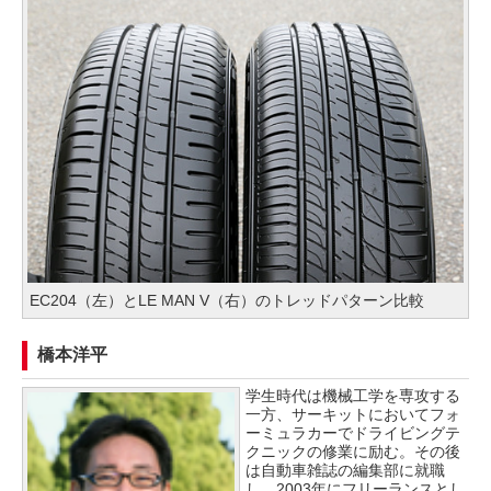
EC204（左）とLE MAN V（右）のトレッドパターン比較
橋本洋平
学生時代は機械工学を専攻する
一方、サーキットにおいてフォ
ーミュラカーでドライビングテ
クニックの修業に励む。その後
は自動車雑誌の編集部に就職
し、2003年にフリーランスとし