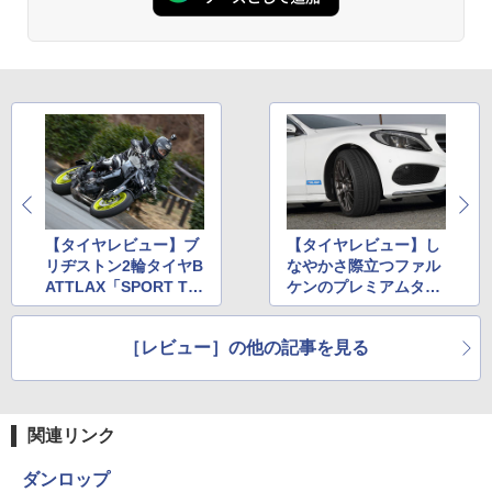
【タイヤレビュー】ブ
【タイヤレビュー】し
リヂストン2輪タイヤB
なやかさ際立つファル
ATTLAX「SPORT TO
ケンのプレミアムタイ
URING T31」「ADVE
ヤ「AZENIS FK510」
NTURE A41」試乗レ
［レビュー］の他の記事を見る
ポート
関連リンク
ダンロップ