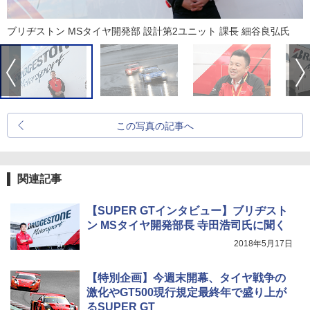
ブリヂストン MSタイヤ開発部 設計第2ユニット 課長 細谷良弘氏
この写真の記事へ
関連記事
【SUPER GTインタビュー】ブリヂスト
ン MSタイヤ開発部長 寺田浩司氏に聞く
2018年5月17日
【特別企画】今週末開幕、タイヤ戦争の
激化やGT500現行規定最終年で盛り上が
るSUPER GT