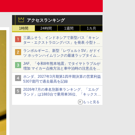
アクセスランキング
1時間
24時間
1週間
1カ月
三菱ふそう、インドネシアで新型バス「キャン
ター・エクストラロングバス」を発表 小型トラ
ックベースの観光・旅客輸送向けバス
ランボルギーニ、新型「レヴェルトSV」がドイ
ツ ホッケンハイムリンクの最速ラップタイムを
記録
JAF、「令和8年熊本地震」でタイヤトラブルが
増加 マイカー点検方法と車中泊時の注意点を呼
びかけ
ホンダ、2027年3月期第1四半期決算の営業利益
5307億円で過去最高を記録
2026年7月の車名別新車ランキング、「エルグ
ランド」は1883台で乗用車36位、「キックス」
は2591台で27位に
もっと見る