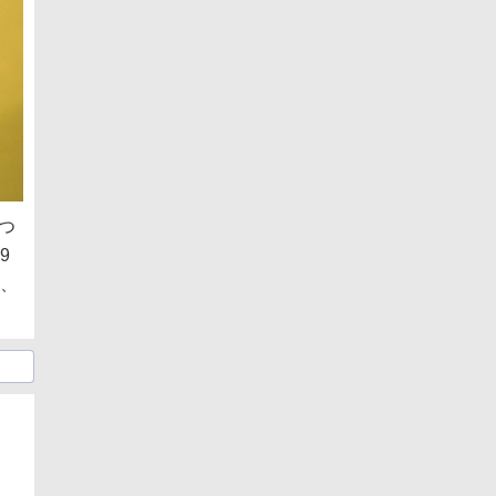
つ
9
9、