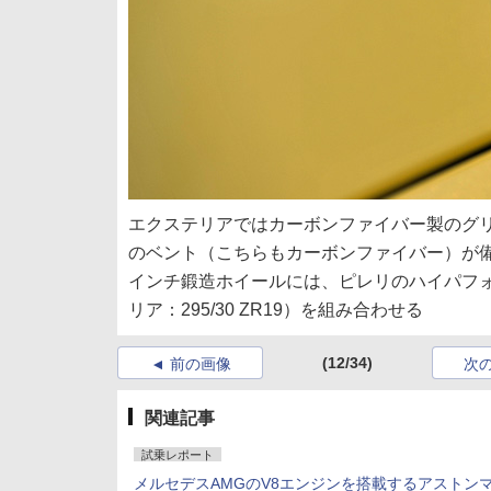
エクステリアではカーボンファイバー製のグ
のベント（こちらもカーボンファイバー）が備
インチ鍛造ホイールには、ピレリのハイパフォーマン
リア：295/30 ZR19）を組み合わせる
(12/34)
前の画像
次
関連記事
試乗レポート
メルセデスAMGのV8エンジンを搭載するアストン