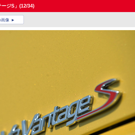
テージS」
(12/34)
の画像