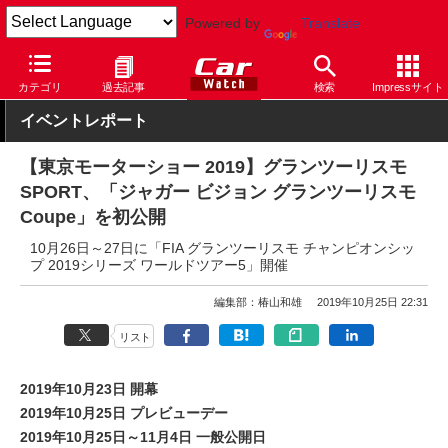
Powered by
Translate
Car Watch
イベント
東京モーターショー
2019
カテゴリ
過去記事
検索
Impressサイト
イベントレポート
【東京モーターショー 2019】グランツーリスモ
SPORT、「ジャガー ビジョン グランツーリスモ
Coupe」を初公開
10月26日～27日に「FIA グランツーリスモ チャンピオンシッ
プ 2019シリーズ ワールドツアー5」開催
編集部：椿山和雄
2019年10月25日 22:31
リスト
2019年10月23日 開幕
2019年10月25日 プレビューデー
2019年10月25日～11月4日 一般公開日