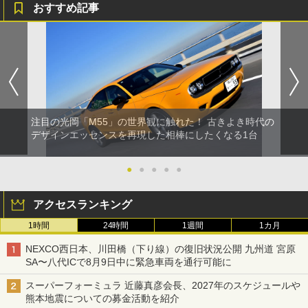
おすすめ記事
注目の光岡「M55」の世界観に触れた！ 古きよき時代の
デザインエッセンスを再現した相棒にしたくなる1台
●
●
●
●
●
アクセスランキング
1時間
24時間
1週間
1カ月
NEXCO西日本、川田橋（下り線）の復旧状況公開 九州道 宮原
SA〜八代ICで8月9日中に緊急車両を通行可能に
スーパーフォーミュラ 近藤真彦会長、2027年のスケジュールや
熊本地震についての募金活動を紹介