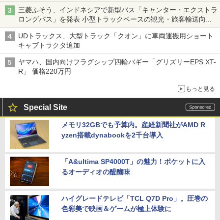
三菱ふそう、インドネシアで新型バス「キャンター・エクストラ
ロングバス」を発表 小型トラックベースの観光・旅客輸送向け
バス
UDトラックス、大型トラック「クオン」に車両運搬用ショート
キャブトラクタ追加
ヤマハ、国内向けフラグシップ四輪バギー「グリズリーEPS XT-
R」 価格220万円
もっと見る
Special Site
メモリ32GBでも予算内。産経新聞社がAMD R
yzen搭載dynabookを2千台導入
「A&ultima SP4000T」の魅力！ポケットに入
るオーディオの醍醐味
ハイグレードテレビ「TCL Q7D Pro」。圧巻の
色彩美で映画＆ゲームが極上体験に