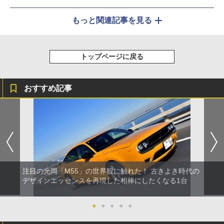
もっと関連記事を見る
トップページに戻る
おすすめ記事
注目の光岡「M55」の世界観に触れた！ 古きよき時代の
デザインエッセンスを再現した相棒にしたくなる1台
●
●
●
●
●