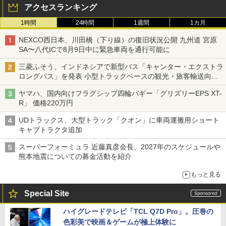
アクセスランキング
1時間
24時間
1週間
1カ月
NEXCO西日本、川田橋（下り線）の復旧状況公開 九州道 宮原
SA〜八代ICで8月9日中に緊急車両を通行可能に
三菱ふそう、インドネシアで新型バス「キャンター・エクストラ
ロングバス」を発表 小型トラックベースの観光・旅客輸送向け
バス
ヤマハ、国内向けフラグシップ四輪バギー「グリズリーEPS XT-
R」 価格220万円
UDトラックス、大型トラック「クオン」に車両運搬用ショート
キャブトラクタ追加
スーパーフォーミュラ 近藤真彦会長、2027年のスケジュールや
熊本地震についての募金活動を紹介
もっと見る
Special Site
ハイグレードテレビ「TCL Q7D Pro」。圧巻の
色彩美で映画＆ゲームが極上体験に