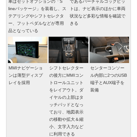
車はセットオプションの「S
であるバーチャルコックピッ
lineパッケージ」を装着し、ス
トは、ナビ表示のほかに車両
テアリングやシフトセレクタ
状況など多彩な情報を確認で
ー、フットペダルなどが専用
きる
品となっている
MMIナビゲーショ
シフトセレクター
センターコンソー
ンは薄型ディスプ
の後方にMMIコン
ル内部に2つのUSB
レイを採用
トロールユニット
端子とAUX端子を
をレイアウト。ダ
装備
イヤルの上部はタ
ッチパッドとなっ
ており、地図表示
の移動や拡大＆縮
小、文字入力など
に利用できる