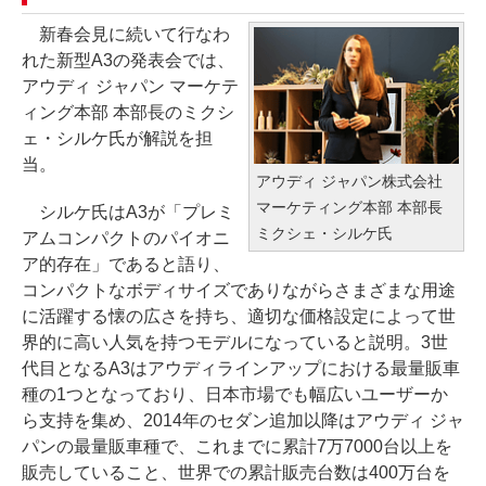
新春会見に続いて行なわ
れた新型A3の発表会では、
アウディ ジャパン マーケテ
ィング本部 本部長のミクシ
ェ・シルケ氏が解説を担
当。
アウディ ジャパン株式会社
マーケティング本部 本部長
シルケ氏はA3が「プレミ
ミクシェ・シルケ氏
アムコンパクトのパイオニ
ア的存在」であると語り、
コンパクトなボディサイズでありながらさまざまな用途
に活躍する懐の広さを持ち、適切な価格設定によって世
界的に高い人気を持つモデルになっていると説明。3世
代目となるA3はアウディラインアップにおける最量販車
種の1つとなっており、日本市場でも幅広いユーザーか
ら支持を集め、2014年のセダン追加以降はアウディ ジャ
パンの最量販車種で、これまでに累計7万7000台以上を
販売していること、世界での累計販売台数は400万台を