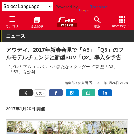
Powered by
Translate
Car Watch
自動車
アウディ
A3
カテゴリ
過去記事
検索
Impressサイト
ニュース
アウディ、2017年新春会見で「A5」「Q5」のフ
ルモデルチェンジと新型SUV「Q2」導入を予告
“プレミアムコンパクトの新たなスタンダード”新型「A3」
「S3」も公開
編集部：佐久間 秀
2017年1月26日 21:39
リスト
2017年1月26日 開催