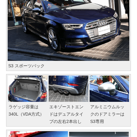
S3 スポーツバック
ラゲッジ容量は
エキゾーストエン
アルミニウムルッ
340L（VDA方式）
ドはデュアルタイ
クのドアミラーは
プの左右2本出し
S3専用