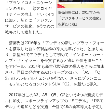
「ブランドコミュニケーシ
ョンの強化」「顧客ロイヤ
販売戦略には、2017年から
リティーの向上」という4つ
「デジタルサービスの強化」
に加え、新たに「デジタル
を新たに追加
サービスの強化」を5つめの
戦略として追加した。
斎藤氏は2016年を「アウディの新しいプラットフォー
ムを搭載した新世代製品群の導入元年だった」と振り返
り、新型A4でアウディとして初めて「インポートカー・
オブ・ザ・イヤー」を受賞するなど高い評価を得たこと
をアピール。2017年も新世代製品群の導入をさらに加速
させ、同日に発売するA3シリーズのほか、「A5」「Q
5」のフルモデルチェンジを行ない、さらにブランニュ
ーモデルとなるコンパクトSUV「Q2」を新たに導入。
2017年はこのA3、A5、Q5、Q2という4つの新規モデ
ルに加え、スポーツラインアップの「Sモデル」「RSモ
デル」の追加などを実施。合計で19の新車導入を予定し