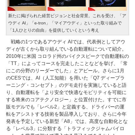
新たに掲げられた経営ビジョンと社会背景。これを受け、「ア
ウディ AI」「e-tron」「マイアウディ」といった取り組みで
「1人ひとりの自由」を提供していくという考え
戦略の1つであるアウディ AIでは、代表例としてアウ
ディが古くから取り組んでいる自動運転について紹介。
2010年に米国 コロラド州のパイクスピークで自動運転の
「TT」によってコースを完走したことなどを挙げ、「常
にこの分野のリーダーでした」とアピール。さらに1月
のCESでは、AI（人工知能）を用いた「Q7 ディープラ
ーニング・コンセプト」のデモ走行を実施していると語
り、自動運転を「より安全で快適なモビリティを可能に
する将来のコアテクノロジー」と位置付けた。すでに市
販モデルでも「レベル2」と定義する、ドライバーの運
転をアシストする技術を製品導入しており、さらに今年
発表を予定している新型「A8」では、高度な自動化とな
る「レベル3」に分類する「トラフィックジャムパイロ