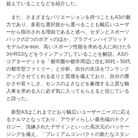
超えていることなどを紹介した。
また、さまざまなバリエーションを持つこともA3の魅
力であり、多彩な選択肢から選べることも幅広いユーザ
ーから指示される理由であると述べ、セダンとスポーツ
バックの2つのボディのほか、プラグインハイブリッド
モデルのe-tron、高いスポーツ性能を求める人に向けたS
3やRS3などをラインアップしていることを解説。A3の
コアターゲットを「都市圏や都市周辺に住む30代～50代
の都市型ファミリー」と分析。自分の生活をワンランク
アップさせてくれる走りと質感を備えており、自分の豊
かさや若々しさ、センスのよさなどを象徴する上質な輸
入車を求める人に必ず気に入ってもらえると信じている
と語った。
新型A3はこれまでどおり幅広いユーザーニーズに応え
るクルマとなっており、アウディらしい最先端のテクノ
ロジー、洗練されたデザインといった高次元のパッケー
ジングを備え、「プレミアムコンパクトの新たなスタン