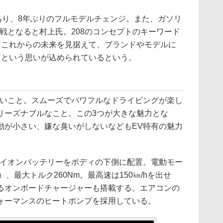
あり、8年ぶりのフルモデルチェンジ。また、ガソリ
戦となると村上氏。208のコンセプトのキーワード
UNG”で「これからの未来を見据えて、ブランドやモデルに
」という思いが込められているという。
いこと。スムーズでパワフルなドライビングが楽し
リーズナブルなこと。この3つが大きな魅力とな
動が小さい、嫌な臭いがしないなどもEV特有の魅力
ムイオンバッテリーをボディの下側に配置。電動モー
W）、最大トルク260Nm。最高速は150㎞/hを出せ
るオンボードチャージャーも搭載する。エアコンの
ォーマンスのヒートポンプを採用している。