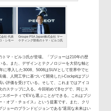
n株式会社 代表
Groupe PSA Japan株式会社 マー
ロ・シモー
ケティング部長のトマ・ビルコ氏
トマ・ビルコ氏が登場。「プジョーは210年の歴
いる。また、デザインとテクノロジーを大切な軸と
年に導入した3008、5008はSUVとして世界中でヒ
、人間工学に基づいて開発したi-Cockpitはプジ
高い評価を受けている。そして、これまではアイコ
次のステップに入る。今回初めてBセグで、同じス
じスポーティでEVも選ぶことができる。これはプジ
ー・オブ・チョイス』という提案です。また、クリ
プジョーのブランドビジョンである“退屈な未来はい