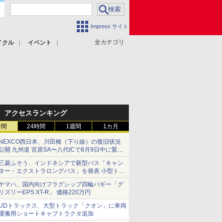
Impress サイト
全カテゴリ
イクル
イベント
アクセスランキング
時間
24時間
1週間
1カ月
NEXCO西日本、川田橋（下り線）の復旧状況
公開 九州道 宮原SA〜八代ICで8月9日中に緊急
車両を通行可能に
三菱ふそう、インドネシアで新型バス「キャン
ター・エクストラロングバス」を発表 小型トラ
ックベースの観光・旅客輸送向けバス
ヤマハ、国内向けフラグシップ四輪バギー「グ
リズリーEPS XT-R」 価格220万円
UDトラックス、大型トラック「クオン」に車両
運搬用ショートキャブトラクタ追加