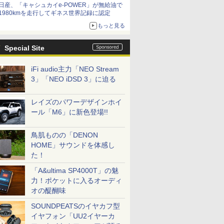
日産、「キャシュカイe-POWER」が無給油で
1980kmを走行してギネス世界記録に認定
もっと見る
Special Site
iFi audio主力「NEO Stream
3」「NEO iDSD 3」に迫る
レイズのパワーデザインホイ
ール「M6」に新色登場!!
鳥肌ものの「DENON
HOME」サウンドを体感し
た！
「A&ultima SP4000T」の魅
力！ポケットに入るオーディ
オの醍醐味
SOUNDPEATSのイヤカフ型
イヤフォン「UU2イヤーカ