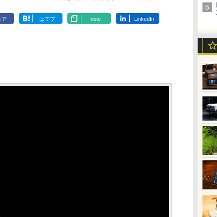
ェア
はてブ
note
LinkedIn