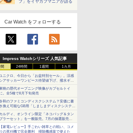
フ」をイヤカフマニアが語る
Car Watch をフォローする
Impress Watchシリーズ 人気記事
時間
24時間
1週間
1カ月
ユニクロ、今日から「お盆特別セール」。涼感
シアサッカーワンピース待望値下げ、撥水ギア
ショーツは1990円に
東映の歴代オープニング映像がカプセルトイ
に。全5種で8月下旬発売
令和のファミコンディスクシステム？安価に書
き換え可能なGB用「しましまディスクシステ
ム」
カルディ、オンライン限定「ネコバッグ＆タン
ブラーセット」を一般販売。7月の抽選販売の
当選無効分
【家電レビュー】手ごわい雑草との戦い、コメ
リの草刈機で完全勝利 掃除機感覚で使えた