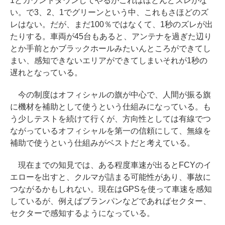
1とカウントダウンしてやるがこれはほとんどズレがな
い。で3、2、1でグリーンという中、これもさほどのズ
レはない。だが、まだ100％ではなくて、1秒のズレが出
たりする。車両が45台もあると、アンテナを過ぎた辺り
とか手前とかブラックホールみたいんところができてし
まい、感知できないエリアができてしまいそれが1秒の
遅れとなっている。
今の制度はオフィシャルの旗が中心で、人間が振る旗
に機材を補助として使うという仕組みになっている。も
う少しテストを続けて行くが、方向性としては有線でつ
ながっているオフィシャルを第一の信頼にして、無線を
補助で使うという仕組みがベストだと考えている。
現在までの知見では、ある程度車速が出るとFCYのイ
エローを出すと、クルマが詰まる可能性があり、事故に
つながるかもしれない。現在はGPSを使って車速を感知
しているが、例えばブランパンなどであればセクター、
セクターで感知するようになっている。