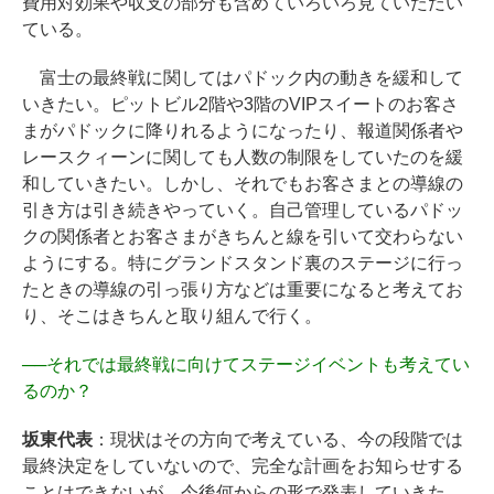
費用対効果や収支の部分も含めていろいろ見ていただい
ている。
富士の最終戦に関してはパドック内の動きを緩和して
いきたい。ピットビル2階や3階のVIPスイートのお客さ
まがパドックに降りれるようになったり、報道関係者や
レースクィーンに関しても人数の制限をしていたのを緩
和していきたい。しかし、それでもお客さまとの導線の
引き方は引き続きやっていく。自己管理しているパドッ
クの関係者とお客さまがきちんと線を引いて交わらない
ようにする。特にグランドスタンド裏のステージに行っ
たときの導線の引っ張り方などは重要になると考えてお
り、そこはきちんと取り組んで行く。
──
それでは最終戦に向けてステージイベントも考えてい
るのか？
坂東代表
：現状はその方向で考えている、今の段階では
最終決定をしていないので、完全な計画をお知らせする
ことはできないが、今後何からの形で発表していきた