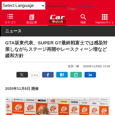
Powered by
Translate
Car Watch
モータースポーツ
SUPER GT
カテゴリ
過去記事
検索
Impressサイト
ニュース
GTA坂東代表、SUPER GT最終戦富士では感染対
策しながらステージ再開やレースクィーン増など
緩和方針
笠原一輝
2020年11月8日 13:39
リスト
2020年11月8日 開催