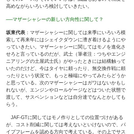
高めながらいろいろ検討していきたい。
──
マザーシャシーの新しい方向性に関して？
坂東代表
：マザーシャシーに関しては来季にいろいろ模
索して再来年にはシェイクダウンに漕ぎ着けるようにや
っていきたい。マザーシャシーに関してはモノを進化さ
せろと言っているのだが、武士（筆者注：つちやエンジ
ニアリングの土屋武士氏）がやったときには結構触って
いたのだけど、今はタイヤに頼ったり、無交換作戦に頼
ったりという状況で、もっと極端にやってみたらどうか
と思っている。次のマザーシャシーはガワはないかもし
れないが、エンジンやロールゲージなどはついた状態で
渡して、サスペンションなどは自分達でなんとかしても
らう。
JAF-GTに関してはモノ作りとしての位置づけがある
が、コスト削減に関しては考えないといけないので、パ
イプフレームを認める方向で考えている。その上でサス