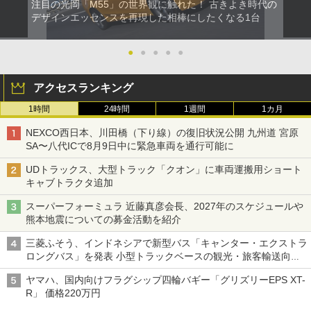
注目の光岡「M55」の世界観に触れた！ 古きよき時代の
デザインエッセンスを再現した相棒にしたくなる1台
●
●
●
●
●
アクセスランキング
1時間
24時間
1週間
1カ月
NEXCO西日本、川田橋（下り線）の復旧状況公開 九州道 宮原
SA〜八代ICで8月9日中に緊急車両を通行可能に
UDトラックス、大型トラック「クオン」に車両運搬用ショート
キャブトラクタ追加
スーパーフォーミュラ 近藤真彦会長、2027年のスケジュールや
熊本地震についての募金活動を紹介
三菱ふそう、インドネシアで新型バス「キャンター・エクストラ
ロングバス」を発表 小型トラックベースの観光・旅客輸送向け
バス
ヤマハ、国内向けフラグシップ四輪バギー「グリズリーEPS XT-
R」 価格220万円