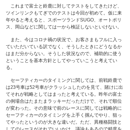
これまで富士と鈴鹿に対してテストをしてきたけど、
ツインリンクもてぎでのテストは今回が初めて。仮に来
年やると考えると、スポーツランドSUGO、オートポリ
ス、岡山などに関しては一から検証しないといけない。
また、今はコロナ禍の状況で、お客さまもフルに入っ
ていただいている訳でなく、そうしたときにどうなるか
はまだ分からない。そうした状況なので、補助的に使う
ということを基本方針としてやっていこうと考えてい
る。
セーフティカーのタイミングに関しては、前戦鈴鹿で
は23号車は52号車がクラッシュしたのを見て、賭けに出
てそれが戦略としてはまったと考えている。昨年の富士
の例場合はたまたまラッキーだっただけで、それで順位
が変わった。その意味で前のレースに関しては戦略的に
セーフティカーのタイミングを上手く掴んでやり、狙っ
てやったというのが大きな違いだ。ただ、異種格闘技と
してのレースがそれでいいかは、議論もあるので精度を