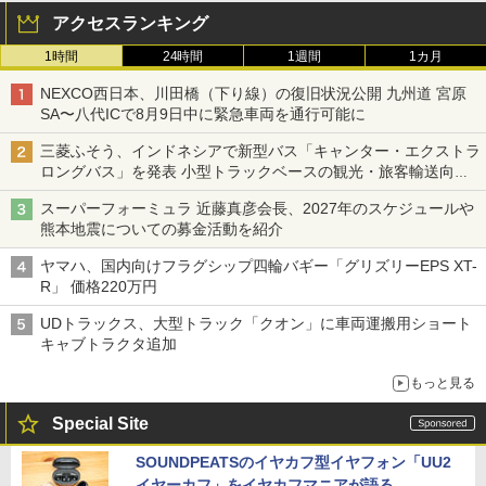
アクセスランキング
1時間
24時間
1週間
1カ月
NEXCO西日本、川田橋（下り線）の復旧状況公開 九州道 宮原
SA〜八代ICで8月9日中に緊急車両を通行可能に
三菱ふそう、インドネシアで新型バス「キャンター・エクストラ
ロングバス」を発表 小型トラックベースの観光・旅客輸送向け
バス
スーパーフォーミュラ 近藤真彦会長、2027年のスケジュールや
熊本地震についての募金活動を紹介
ヤマハ、国内向けフラグシップ四輪バギー「グリズリーEPS XT-
R」 価格220万円
UDトラックス、大型トラック「クオン」に車両運搬用ショート
キャブトラクタ追加
もっと見る
Special Site
SOUNDPEATSのイヤカフ型イヤフォン「UU2
イヤーカフ」をイヤカフマニアが語る