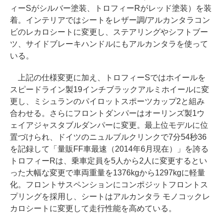
ィーSがシルバー塗装、トロフィーRがレッド塗装）を装
着。インテリアではシートをレザー調/アルカンタラコン
ビのレカロシートに変更し、ステアリングやシフトブー
ツ、サイドブレーキハンドルにもアルカンタラを使って
いる。
上記の仕様変更に加え、トロフィーSではホイールを
スピードライン製19インチブラックアルミホイールに変
更し、ミシュランのパイロットスポーツカップ2と組み
合わせる。さらにフロントダンパーはオーリンズ製1ウ
ェイアジャスタブルダンパーに変更。最上位モデルに位
置づけられ、ドイツのニュルブルクリンクで7分54秒36
を記録して「量販FF車最速（2014年6月現在）」を誇る
トロフィーRは、乗車定員を5人から2人に変更するとい
った大幅な変更で車両重量を1376kgから1297kgに軽量
化。フロントサスペンションにコンポジットフロントス
プリングを採用し、シートはアルカンタラ モノコックレ
カロシートに変更して走行性能を高めている。