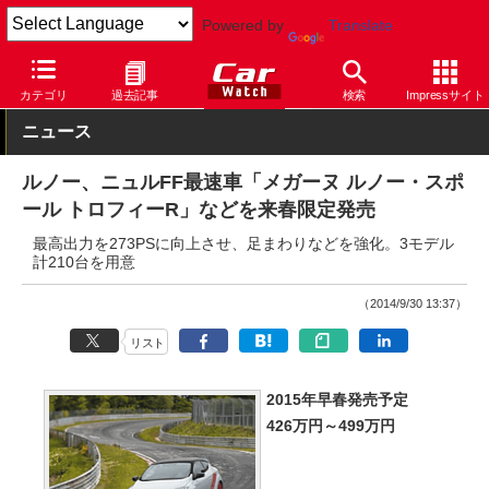
Powered by
Translate
Car Watch
自動車
ルノー
メガーヌ
カテゴリ
過去記事
検索
Impressサイト
ニュース
ルノー、ニュルFF最速車「メガーヌ ルノー・スポ
ール トロフィーR」などを来春限定発売
最高出力を273PSに向上させ、足まわりなどを強化。3モデル
計210台を用意
（2014/9/30 13:37）
リスト
2015年早春発売予定
426万円～499万円