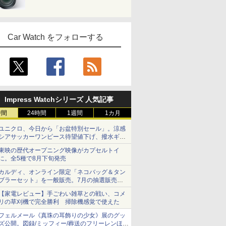
Car Watch をフォローする
Impress Watchシリーズ 人気記事
時間
24時間
1週間
1カ月
ユニクロ、今日から「お盆特別セール」。涼感
シアサッカーワンピース待望値下げ、撥水ギア
ショーツは1990円に
東映の歴代オープニング映像がカプセルトイ
に。全5種で8月下旬発売
カルディ、オンライン限定「ネコバッグ＆タン
ブラーセット」を一般販売。7月の抽選販売の
当選無効分
【家電レビュー】手ごわい雑草との戦い、コメ
リの草刈機で完全勝利 掃除機感覚で使えた
フェルメール《真珠の耳飾りの少女》展のグッ
ズ公開。図録/ミッフィー/葬送のフリーレンほ