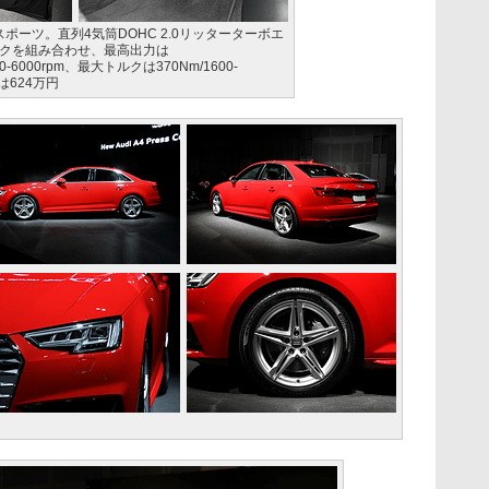
ワトロ スポーツ。直列4気筒DOHC 2.0リッターターボエ
ックを組み合わせ、最高出力は
00-6000rpm、最大トルクは370Nm/1600-
は624万円