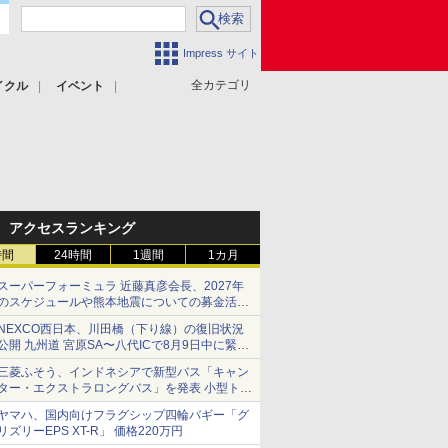
Impress サイト
全カテゴリ
イクル
イベント
アクセスランキング
時間
24時間
1週間
1カ月
スーパーフォーミュラ 近藤真彦会長、2027年
のスケジュールや熊本地震についての募金活動
を紹介
NEXCO西日本、川田橋（下り線）の復旧状況
公開 九州道 宮原SA〜八代ICで8月9日中に緊急
車両を通行可能に
三菱ふそう、インドネシアで新型バス「キャン
ター・エクストラロングバス」を発表 小型トラ
ックベースの観光・旅客輸送向けバス
ヤマハ、国内向けフラグシップ四輪バギー「グ
リズリーEPS XT-R」 価格220万円