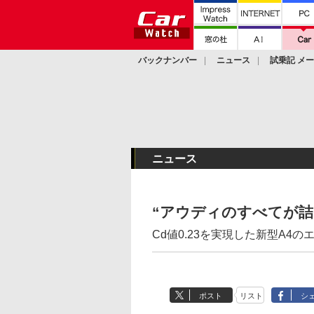
バックナンバー
ニュース
試乗記 メ
カスタム
ニュース
“アウディのすべてが詰
Cd値0.23を実現した新型A
ポスト
リスト
シ