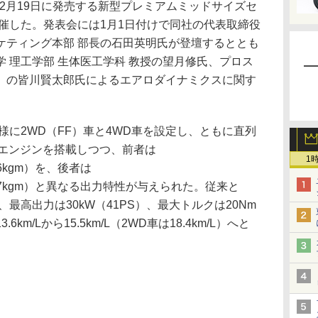
2月19日に発売する新型プレミアムミッドサイズセ
催した。発表会には1月1日付けで同社の代表取締役
ケティング本部 部長の石田英明氏が登壇するととも
 理工学部 生体医工学科 教授の望月修氏、プロス
）の皆川賢太郎氏によるエアロダイナミクスに関す
に2WD（FF）車と4WD車を設定し、ともに直列
ーボエンジンを搭載しつつ、前者は
1
2.6kgm）を、後者は
（37.7kgm）と異なる出力特性が与えられた。従来と
最高出力は30kW（41PS）、最大トルクは20Nm
m/Lから15.5km/L（2WD車は18.4km/L）へと