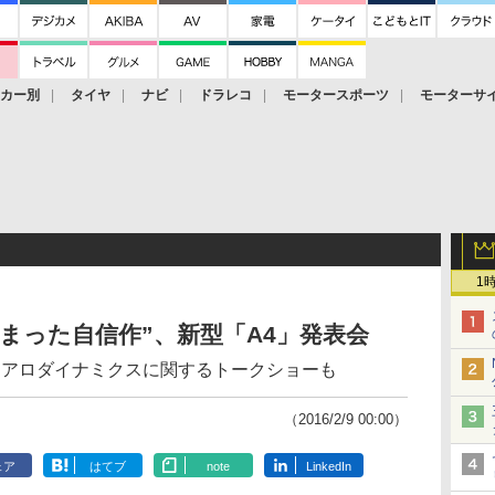
ーカー別
タイヤ
ナビ
ドラレコ
モータースポーツ
モーターサ
1
まった自信作”、新型「A4」発表会
4のエアロダイナミクスに関するトークショーも
（2016/2/9 00:00）
ェア
はてブ
note
LinkedIn