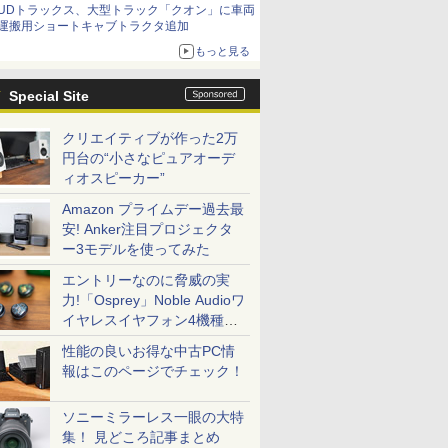
UDトラックス、大型トラック「クオン」に車両
運搬用ショートキャブトラクタ追加
もっと見る
Special Site
クリエイティブが作った2万
円台の“小さなピュアオーデ
ィオスピーカー”
Amazon プライムデー過去最
安! Anker注目プロジェクタ
ー3モデルを使ってみた
エントリーなのに脅威の実
力!「Osprey」Noble Audioワ
イヤレスイヤフォン4機種を
一気に聴く
性能の良いお得な中古PC情
報はこのページでチェック！
ソニーミラーレス一眼の大特
集！ 見どころ記事まとめ