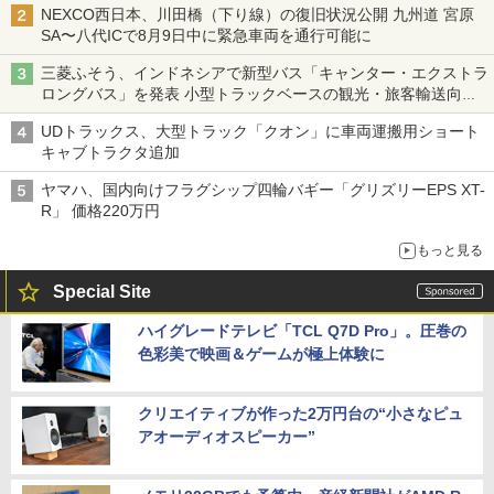
NEXCO西日本、川田橋（下り線）の復旧状況公開 九州道 宮原
SA〜八代ICで8月9日中に緊急車両を通行可能に
三菱ふそう、インドネシアで新型バス「キャンター・エクストラ
ロングバス」を発表 小型トラックベースの観光・旅客輸送向け
バス
UDトラックス、大型トラック「クオン」に車両運搬用ショート
キャブトラクタ追加
ヤマハ、国内向けフラグシップ四輪バギー「グリズリーEPS XT-
R」 価格220万円
もっと見る
Special Site
ハイグレードテレビ「TCL Q7D Pro」。圧巻の
色彩美で映画＆ゲームが極上体験に
クリエイティブが作った2万円台の“小さなピュ
アオーディオスピーカー”