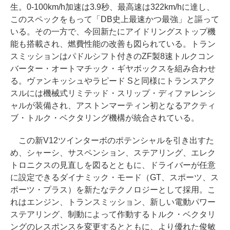
生。0-100km/h加速は3.9秒、最高速は322km/hに達し、
このスペックをもって「DB史上最速かつ最強」と謳って
いる。その一方で、今回新たにアイドリングストップ機
能も搭載され、燃費性能の改善も図られている。トラン
スミッションはパドルシフト付きのZF製8速トルクコン
バーター・オートマチック・ギヤボックスを組み合わせ
る。ヴァンキッシュやラピード Sと同様にトランスアク
スルには機械式リミテッド・スリップ・ディファレンシ
ャルが装備され、アストンマーティン初となるアクティ
ブ・トルク・ベクタリング機構が統合されている。
この新V12ツインターボのポテンシャルを引き出すた
め、シャーシ、サスペンション、ステアリング、エレク
トロニクスの見直しを図るとともに、ドライバーが任意
に設定できるダイナミック・モード（GT、スポーツ、ス
ポーツ・プラス）を新たなテクノロジーとして採用。こ
れはエンジン、トランスミッション、新しい電動パワー
ステアリング、制動によって作動するトルク・ベクタリ
ングのレスポンスを変更するとともに、より優れた俊敏