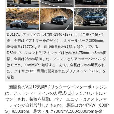
DB11のボディサイズは4739×1940×1279mm（全長×全幅×全
高、全幅はドアミラーをのぞく）、ホイールベース2805mm。
乾燥重量は1770kgで、前後重量配分は51：49としている。
DB9比で、フロント/リアトレッドはそれぞれ75mm、43mm拡
幅、全幅は28mm増加した。フロントとリアのオーバーハング
は16mm、11mmずつ短縮する一方で、全長は50mm延長され
た。タイヤはDB11専用に開発されたブリヂストン「S007」を
装着
新開発のV型12気筒5.2リッターツインターボエンジン
は、アストンマーティンの方程式に則ってフロントにマ
ウントされ、後輪を駆動。パワーユニットはアストンマ
ーティンが自社設計したもので、最高出力447kW（608P
S）/6500rpm、最大トルク700Nm/1500-5000rpmを発