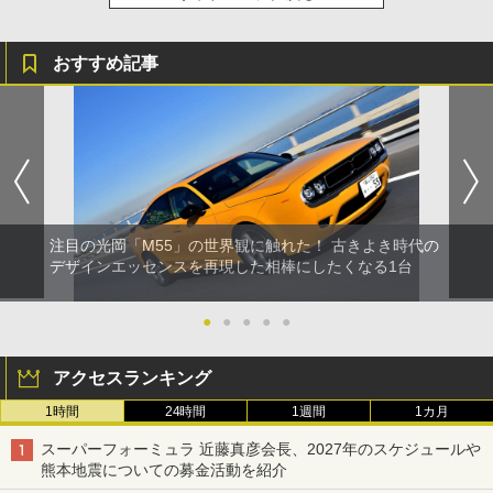
おすすめ記事
注目の光岡「M55」の世界観に触れた！ 古きよき時代の
デザインエッセンスを再現した相棒にしたくなる1台
●
●
●
●
●
アクセスランキング
1時間
24時間
1週間
1カ月
スーパーフォーミュラ 近藤真彦会長、2027年のスケジュールや
熊本地震についての募金活動を紹介