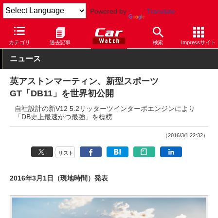
Powered by
Translate
Car Watch
イベント
ジュネーブショー
2016
カテゴリ
過去記事
検索
Impressサイト
ニュース
英アストンマーティン、新型スポーツ
GT「DB11」を世界初公開
自社設計の新V12 5.2リッターツインターボエンジンにより
「DB史上最速かつ最強」を標榜
（2016/3/1 22:32）
リスト
2016年3月1日（現地時間）発表