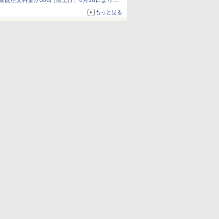
最低注文料金が500円値上げ。8月18日より
1,500円から受付
もっと見る