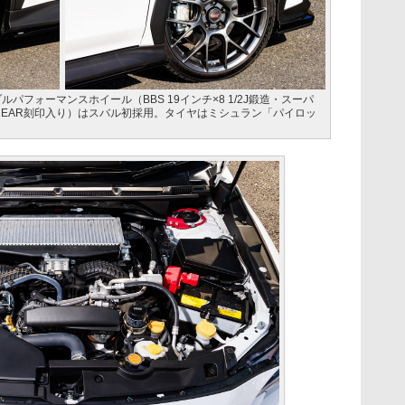
パフォーマンスホイール（BBS 19インチ×8 1/2J鍛造・スーパ
/REAR刻印入り）はスバル初採用。タイヤはミシュラン「パイロッ