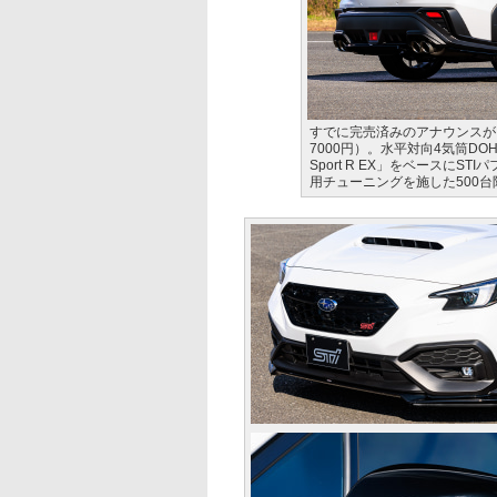
すでに完売済みのアナウンスがされて
7000円）。水平対向4気筒DOH
Sport R EX」をベースに
用チューニングを施した500台