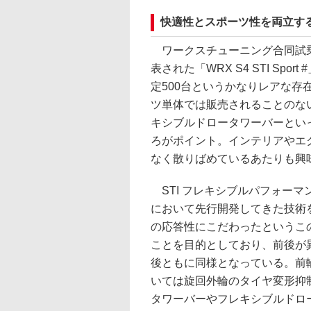
快適性とスポーツ性を両立する「WR
ワークスチューニング合同試乗
表された「WRX S4 STI S
定500台というかなりレアな
ツ単体では販売されることのない
キシブルドロータワーバーとい
ろがポイント。インテリアやエ
なく散りばめているあたりも興
STI フレキシブルパフォーマ
において先行開発してきた技術
の応答性にこだわったというこ
ことを目的としており、前後が
後ともに同様となっている。前
いては旋回外輪のタイヤ変形抑制
タワーバーやフレキシブルドロ