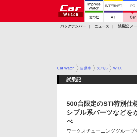
バックナンバー
ニュース
試乗記 メ
カスタム
Car Watch
自動車
スバル
WRX
試乗記
500台限定のSTI特別仕様車
シブル系パーツなどをが
べ
ワークスチューニンググループ合同