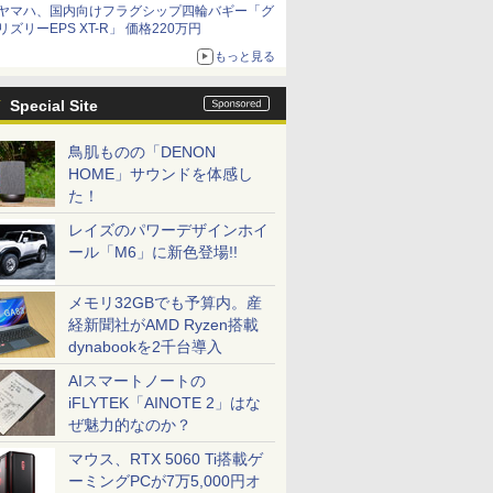
ヤマハ、国内向けフラグシップ四輪バギー「グ
リズリーEPS XT-R」 価格220万円
もっと見る
Special Site
鳥肌ものの「DENON
HOME」サウンドを体感し
た！
レイズのパワーデザインホイ
ール「M6」に新色登場!!
メモリ32GBでも予算内。産
経新聞社がAMD Ryzen搭載
dynabookを2千台導入
AIスマートノートの
iFLYTEK「AINOTE 2」はな
ぜ魅力的なのか？
マウス、RTX 5060 Ti搭載ゲ
ーミングPCが7万5,000円オ