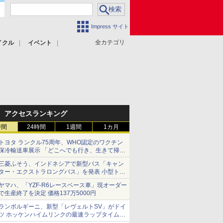
Impress サイト
全カテゴリ
イクル
イベント
アクセスランキング
時間
24時間
1週間
1カ月
トヨタ ランクル75周年、WHO認定のワクチン
保冷輸送車展示 「どこへでも行き、生きて帰っ
てこられる」ランドクルーザーで命をつなぐ
三菱ふそう、インドネシアで新型バス「キャン
ター・エクストラロングバス」を発表 小型トラ
ックベースの観光・旅客輸送向けバス
ヤマハ、「YZF-R6レースベース車」現オーダー
で生産終了を決定 価格137万5000円
ランボルギーニ、新型「レヴェルトSV」がドイ
ツ ホッケンハイムリンクの最速ラップタイムを
記録