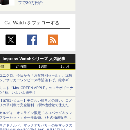
フで30万円台！
Car Watch をフォローする
Impress Watchシリーズ 人気記事
時間
24時間
1週間
1カ月
ユニクロ、今日から「お盆特別セール」。涼感
シアサッカーワンピース待望値下げ、撥水ギア
ショーツは1990円に
ミスド「Mrs. GREEN APPLE」のコラボドーナ
ツ4種、いよいよ発売！
【家電レビュー】手ごわい雑草との戦い、コメ
リの草刈機で完全勝利 掃除機感覚で使えた
カルディ、オンライン限定「ネコバッグ＆タン
ブラーセット」を一般販売。7月の抽選販売の
当選無効分
マクドナルド、マックデリバリーの朝マックの