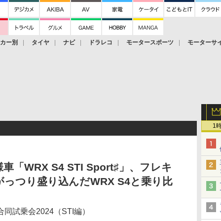
ーカー別
タイヤ
ナビ
ドラレコ
モータースポーツ
モーターサ
1
「WRX S4 STI Sport♯」、フレキ
っつり盛り込んだWRX S4と乗り比
試乗会2024（STI編）