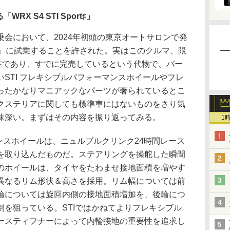
X S4 STI Sport♯」
会において、2024年初頭の東京オートサロンで発
port #」に試乗することを許された。実はこのクルマ、限
存在であり、すでに完売しているという代物で、パー
STI フレキシブルパフォーマンスホイールやフレ
ったかなりマニアックなパーツが奢られているとこ
クステリアに関しても標準車にはないものをさり気
味深い。まずはその内容を振り返ってみる。
1
ンスホイールは、ニュルブルクリンク24時間レース
を取り込んだものだ。ステアリングを操舵した瞬間
のホイールは、タイヤをたわませ接地面積を増やす
異なるリム形状＆高さを採用。リム幅については前
輪については旋回内側の接地面積増加を、後輪につ
を狙っている。STIではかねてよりフレキシブル
ースティフナーによって内輪接地の重要性を追求し