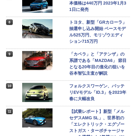
本価格は440万円 2023年1月3
1日に発売
トヨタ、新型「GRカローラ」
8
抽選申し込み開始 ベースモデ
ル525万円、モリゾウエディ
ション715万円
「カペラ」と「アテンザ」の
9
系譜である「MAZDA6」 節目
となる20年目の進化の狙いを
谷本智弘主査が解説
フォルクスワーゲン、バッテ
10
リEVモデル「ID.3」を2023年
春に大幅改良
【試乗レポート】新型「メル
11
セデスAMG SL」、世界初の
「エレクトリック・エグゾー
ストガス・ターボチャージャ