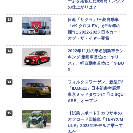
ー」を搭載した4気筒エンジン
の仕上がりは？
日産「サクラ」/三菱自動車
12
「eK クロス EV」が“今年の
顔”に 2022-2023 日本カー・
オブ・ザ・イヤー受賞
2022年11月の車名別新車ラン
13
キング 乗用車首位は「ヤリ
ス」、軽自動車首位は「N-BO
X」
フォルクスワーゲン、新型EV
14
「ID.Buzz」日本初参考展示
東京ミッドタウンに「ID.SQU
ARE」オープン
【試乗レポート】カワサキの
15
オフロード四輪車「TERYX/M
ULE」2023年モデルに乗って
みた