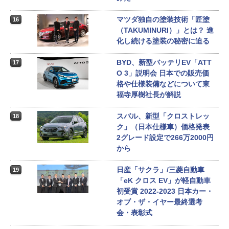
マツダ独自の塗装技術「匠塗
16
（TAKUMINURI）」とは？ 進
化し続ける塗装の秘密に迫る
BYD、新型バッテリEV「ATT
17
O 3」説明会 日本での販売価
格や仕様装備などについて東
福寺厚樹社長が解説
スバル、新型「クロストレッ
18
ク」（日本仕様車）価格発表
2グレード設定で266万2000円
から
日産「サクラ」/三菱自動車
19
「eK クロス EV」が軽自動車
初受賞 2022-2023 日本カー・
オブ・ザ・イヤー最終選考
会・表彰式