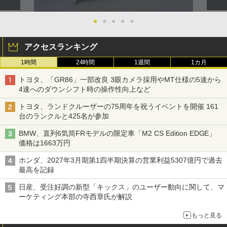
●
●
●
●
●
アクセスランキング
1時間
24時間
1週間
1カ月
トヨタ、「GR86」一部改良 3眼カメラ採用やMT仕様の5速から
4速へのダウンシフト時の操作性向上など
トヨタ、ランドクルーザーの75周年を祝うイベントを開催 161
台のランクルと425名が参加
BMW、直列6気筒FRモデルの限定車「M2 CS Edition EDGE」
価格は1663万円
ホンダ、2027年3月期第1四半期決算の営業利益5307億円で過去
最高を記録
日産、受注好調の新型「キックス」のユーザー動向に関して、マ
ーケティング本部の寺西章氏が解説
もっと見る