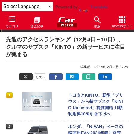
Powered by
Translate
アクセスランキング
カテゴリ
過去記事
検索
Impressサイト
先週のアクセスランキング（12月4日～10日）、
クルマのサブスク「KINTO」の新サービスに注目
が集まる
編集部
2022年12月11日 17:30
リスト
トヨタとKINTO、新型「プリ
1
ウス」から新サブスク「KINT
O Unlimited」提供開始 月額
利用料10％引き下げへ
ホンダ、「N-VAN」ベースの
2
軽商用EVを2024年春に発売