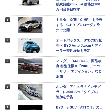
航続距離200km＆価格は100
万円台を目指す
トヨタ、次期「C-HR」を予告
3
する「C-HR プロローグ」欧
州で公開
オートバックス、BYDのEV販
4
売へ BYD Auto Japanとディ
ーラー契約締結を決定
マツダ、「MAZDA6」商品改
5
良 特別仕様車「20th アニバ
ーサリー エディション」など
追加
ホンダ、アキュラ「インテグ
6
ラ」に300PSの「タイプS」
追加を予告
BYD、e-SUV「ATTO 3」の日
7