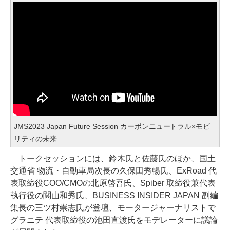
JMS2023 Japan Future Session カーボンニュートラル×モビ
リティの未来
トークセッションには、鈴木氏と佐藤氏のほか、国土
交通省 物流・自動車局次長の久保田秀暢氏、ExRoad 代
表取締役COO/CMOの北原啓吾氏、Spiber 取締役兼代表
執行役の関山和秀氏、BUSINESS INSIDER JAPAN 副編
集長の三ツ村崇志氏が登壇、モータージャーナリストで
グラニテ 代表取締役の池田直渡氏をモデレーターに議論