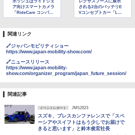
ボッシュはライドシェ
レクサスブースに展示
ア向けスマートカメラ
される2台のバッテリE
「RideCare コンパニ
Vコンセプトカー「LF-
オン」展示 「未来の自
ZC」「LF-ZL」
動車技術は道路だけで
は完結せず、クラウド
関連リンク
の世界にも広がってい
く」とメーダー社長
🔗ジャパンモビリティショー
https://www.japan-mobility-show.com/
🔗ニュースリリース
https://www.japan-mobility-
show.com/organizer_program/japan_future_session/
関連記事
JMS2023
イベントレポート
スズキ、プレスカンファレンスで「スペ
ーシアやスイフトはもう少しでお届けで
きると思います」と鈴木俊宏社長