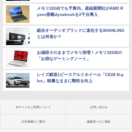
メモリ32GBでも予算内。産経新聞社がAMD R
yzen搭載dynabookを2千台導入
総合オーディオブランドに進化するSHANLING
とは何者か？
お値段そのままでメモリ倍増！メモリ32GBの
「お得なゲーミングノート」
レイズ鍛造1ピースアルミホイール「CE28 N-p
lus」軽量なままに剛性を向上
本サイトのご利用について
お問い合わせ
広告掲載のご案内
編集部へのご連絡