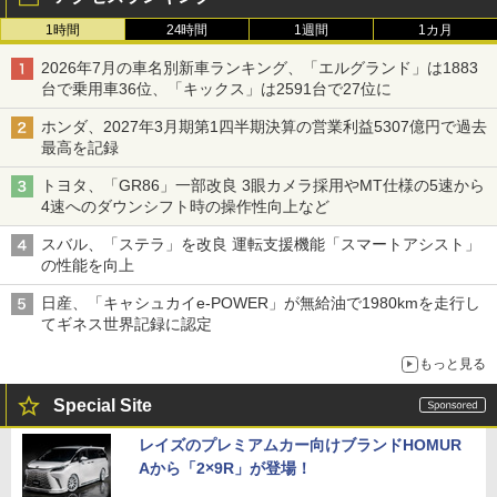
1時間
24時間
1週間
1カ月
2026年7月の車名別新車ランキング、「エルグランド」は1883
台で乗用車36位、「キックス」は2591台で27位に
ホンダ、2027年3月期第1四半期決算の営業利益5307億円で過去
最高を記録
トヨタ、「GR86」一部改良 3眼カメラ採用やMT仕様の5速から
4速へのダウンシフト時の操作性向上など
スバル、「ステラ」を改良 運転支援機能「スマートアシスト」
の性能を向上
日産、「キャシュカイe-POWER」が無給油で1980kmを走行し
てギネス世界記録に認定
もっと見る
Special Site
レイズのプレミアムカー向けブランドHOMUR
Aから「2×9R」が登場！