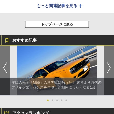
もっと関連記事を見る
トップページに戻る
おすすめ記事
注目の光岡「M55」の世界観に触れた！ 古きよき時代の
デザインエッセンスを再現した相棒にしたくなる1台
●
●
●
●
●
アクセスランキング