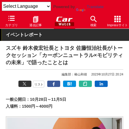
Powered by
Translate
Car Watch
自動車
カテゴリ
過去記事
検索
Impressサイト
イベントレポート
スズキ 鈴木俊宏社長とトヨタ 佐藤恒治社長がトー
クセッション「カーボンニュートラル×モビリティ
の未来」で語ったこととは
編集部：椿山和雄
2023年10月27日 20:24
リスト
一般公開日：10月28日～11月5日
入場料：1500円～4000円