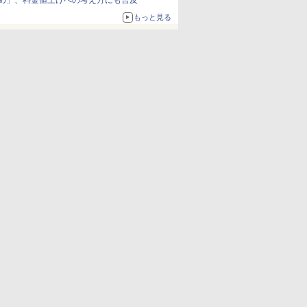
め」、料金値上げへの考え方にも言及
もっと見る