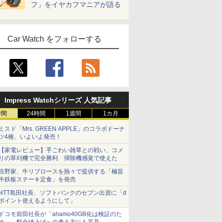
フ」をイヤカフマニアが語る
Car Watch をフォローする
Impress Watchシリーズ 人気記事
時間
24時間
1週間
1カ月
ミスド「Mrs. GREEN APPLE」のコラボドーナ
ツ4種、いよいよ発売！
【家電レビュー】手ごわい雑草との戦い、コメ
リの草刈機で完全勝利 掃除機感覚で使えた
吉野家、牛リブロースを熱々で提供する「極旨
牛鉄板ステーキ定食」を発売
NTT島田社長、ソフトバンクのセブン出資に「d
ポイント使えるようにして」
ドコモ前田社長が「ahamo40GB化は検証のた