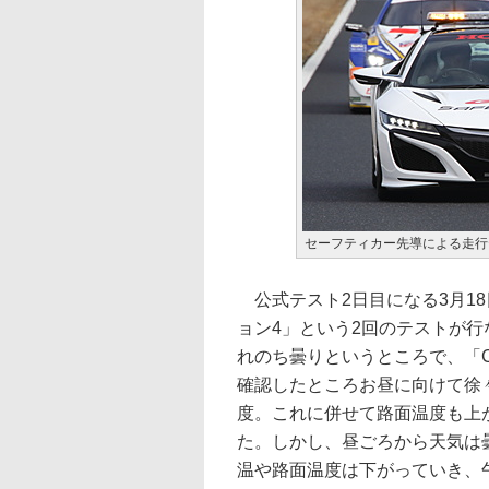
セーフティカー先導による走行
公式テスト2日目になる3月1
ョン4」という2回のテストが
れのち曇りというところで、「CIR
確認したところお昼に向けて徐々
度。これに併せて路面温度も上が
た。しかし、昼ごろから天気は
温や路面温度は下がっていき、