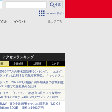
Impress サイト
全カテゴリ
イクル
イベント
アクセスランキング
時間
24時間
1週間
1カ月
2026年7月の車名別新車ランキング、「エルグ
ランド」は1883台で乗用車36位、「キックス」
は2591台で27位に
ホンダ、2027年3月期第1四半期決算の営業利益
5307億円で過去最高を記録
トヨタ、「GR86」一部改良 3眼カメラ採用や
MT仕様の5速から4速へのダウンシフト時の操
作性向上など
BMW、直列6気筒FRモデルの限定車「M2 CS
Edition EDGE」 価格は1663万円