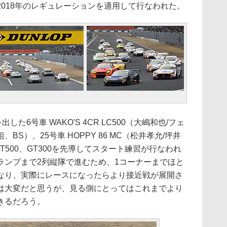
018年のレギュレーションを適用して行なわれた。
た6号車 WAKO'S 4CR LC500（大嶋和也/フェ
S）、25号車 HOPPY 86 MC（松井孝允/坪井
T500、GT300を先導してスタート練習が行なわれ
ランプまで2列縦隊で進むため、1コーナーまでほと
なり、実際にレースになったらより接近戦が展開さ
は大変だと思うが、見る側にとってはこれまでより
きるだろう。