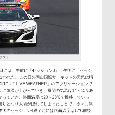
テスト
8日には、午前に「セッション3」、午後に「セッシ
行なわれた。この日の岡山国際サーキットの天気は晴
CUIT LIVE WEATHER」のアプリケーションで
に気温が上がっていき、昼間の気温は14～15℃程
っていき、路面温度は20～23℃で推移していっ
曇りとなり太陽が隠れてしまったことで、徐々に気
午後のセッション4終了時には路面温度は17℃前後