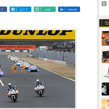
ェア
はてブ
note
LinkedIn