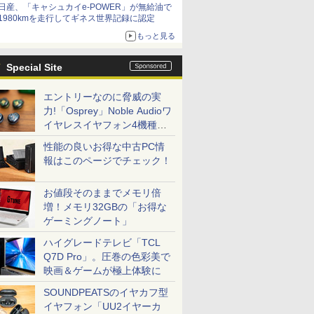
日産、「キャシュカイe-POWER」が無給油で
1980kmを走行してギネス世界記録に認定
もっと見る
Special Site
エントリーなのに脅威の実
力!「Osprey」Noble Audioワ
イヤレスイヤフォン4機種を
一気に聴く
性能の良いお得な中古PC情
報はこのページでチェック！
お値段そのままでメモリ倍
増！メモリ32GBの「お得な
ゲーミングノート」
ハイグレードテレビ「TCL
Q7D Pro」。圧巻の色彩美で
映画＆ゲームが極上体験に
SOUNDPEATSのイヤカフ型
イヤフォン「UU2イヤーカ