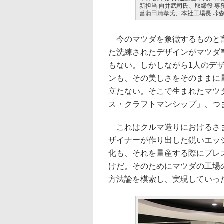
新担当 向井武司氏、取締役 
菖蒲田清孝氏、本社工場長 垰
今のマツダを象徴するものと言
た洗練されたデザインがマツダ
もない。しかしながら1人のデ
ンも、その美しさをそのままに
立たない。そこで生まれたマツ
ス・クラフトマンシップ」、つ
これはクルマ造りにおけるさま
ザイナーが作り出した鋭いエッ
化も、それを量産する際にプレ
けだ。そのためにマツダの工場
方法論を模索し、実現していっ