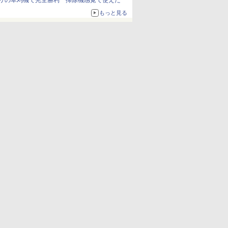
リの草刈機で完全勝利 掃除機感覚で使えた
もっと見る