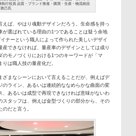
専務執行役員 品質・ブランド推進・購買・生産・物流統括
森敦己氏
えば、やはり魂動デザインだろう。生命感を持っ
車が選ばれている理由の1つであることは疑う余地
ザイナーという職人によって作られた美しいデザイ
量産できなければ、量産車のデザインとしては成り
ダのモノづくりにおける1つのキーワードが「マ
まりは職人技の量産化だ。
ざまなシーンにおいて言えることだが、例えばデ
ジのライン、あるいは連続的ななめらかな曲面の変
ス、あるいは成型で再現できなければ意味がないわ
のスタッフは、例えば金型づくりの部分から、その
たのだと言う。