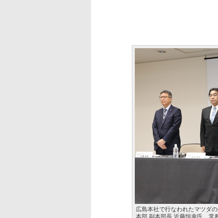
広島本社で行なわれたマツダの
本部 副本部長 近藤恒幸氏、