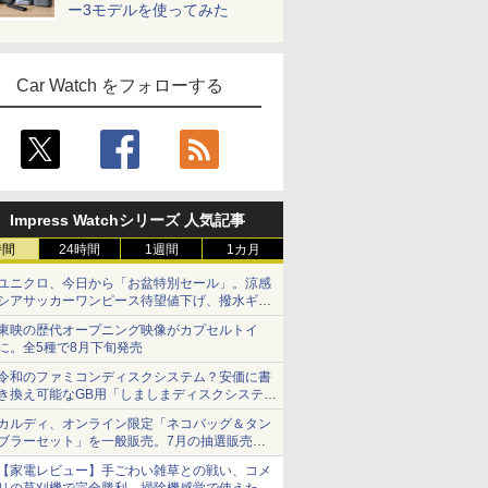
ー3モデルを使ってみた
Car Watch をフォローする
Impress Watchシリーズ 人気記事
時間
24時間
1週間
1カ月
ユニクロ、今日から「お盆特別セール」。涼感
シアサッカーワンピース待望値下げ、撥水ギア
ショーツは1990円に
東映の歴代オープニング映像がカプセルトイ
に。全5種で8月下旬発売
令和のファミコンディスクシステム？安価に書
き換え可能なGB用「しましまディスクシステ
ム」
カルディ、オンライン限定「ネコバッグ＆タン
ブラーセット」を一般販売。7月の抽選販売の
当選無効分
【家電レビュー】手ごわい雑草との戦い、コメ