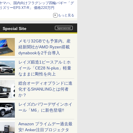
ヤマハ、国内向けフラグシップ四輪バギー「グ
リズリーEPS XT-R」 価格220万円
もっと見る
Special Site
メモリ32GBでも予算内。産
経新聞社がAMD Ryzen搭載
dynabookを2千台導入
レイズ鍛造1ピースアルミホ
イール「CE28 N-plus」軽量
なままに剛性を向上
総合オーディオブランドに進
化するSHANLINGとは何者
か？
レイズのパワーデザインホイ
ール「M6」に新色登場!!
Amazon プライムデー過去最
安! Anker注目プロジェクタ