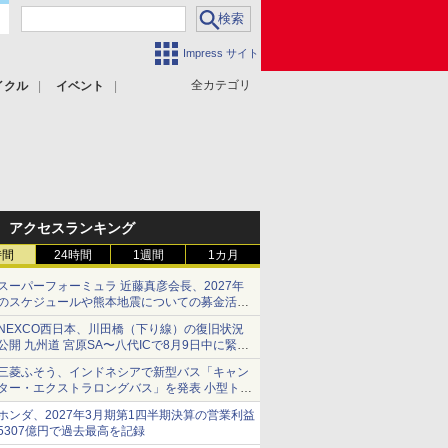
Impress サイト
全カテゴリ
イクル
イベント
アクセスランキング
時間
24時間
1週間
1カ月
スーパーフォーミュラ 近藤真彦会長、2027年
のスケジュールや熊本地震についての募金活動
を紹介
NEXCO西日本、川田橋（下り線）の復旧状況
公開 九州道 宮原SA〜八代ICで8月9日中に緊急
車両を通行可能に
三菱ふそう、インドネシアで新型バス「キャン
ター・エクストラロングバス」を発表 小型トラ
ックベースの観光・旅客輸送向けバス
ホンダ、2027年3月期第1四半期決算の営業利益
5307億円で過去最高を記録