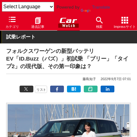
Powered by
Translate
Car Watch
自動車
フォルクスワーゲン
カテゴリ
過去記事
検索
Impressサイト
試乗レポート
フォルクスワーゲンの新型バッテリ
EV「ID.Buzz（バズ）」初試乗 「ブリー」「タイ
プ2」の現代版、その第一印象は？
藤島知子
2022年9月7日 07:01
リスト