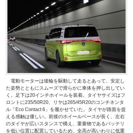
電動モーターは後輪を駆動して走るとあって、安定し
た姿勢とともにスムーズで滑らかに車体を押し出してい
く。足下は20インチホイールを装着。タイヤサイズはフ
ロントに235/50R20、リヤは265/45R20のコンチネンタ
ル「Eco Contact 6」を履かせていた。タイヤが路面を捉
える感触は優しい。前後のホイールベースが長く、左右
のタイヤが広いスタンスで構え、重量物であるバッテリ
を低い位置に配置しているため、全高が高いわりに低重