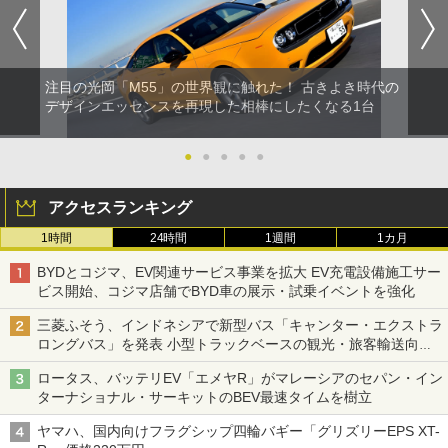
注目の光岡「M55」の世界観に触れた！ 古きよき時代の
デザインエッセンスを再現した相棒にしたくなる1台
●
●
●
●
●
アクセスランキング
1時間
24時間
1週間
1カ月
BYDとコジマ、EV関連サービス事業を拡大 EV充電設備施工サー
ビス開始、コジマ店舗でBYD車の展示・試乗イベントを強化
三菱ふそう、インドネシアで新型バス「キャンター・エクストラ
ロングバス」を発表 小型トラックベースの観光・旅客輸送向け
バス
ロータス、バッテリEV「エメヤR」がマレーシアのセパン・イン
ターナショナル・サーキットのBEV最速タイムを樹立
ヤマハ、国内向けフラグシップ四輪バギー「グリズリーEPS XT-