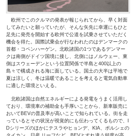
欧州でこのクルマの発表が報じられてから、早く対面
してみたいと願っていたが、そんな矢先に幸運にもひと
足先に発売を開始する欧州で公道を試乗させていただく
機会を得た。国際試乗会が行なわれたのはデンマークの
首都・コペンハーゲン。北欧諸国の1つであるデンマー
クは南側がドイツ国境に接し、北側にはノルウェー、東
側はスウェーデンという位置関係で半島と400以上の
島々で構成される海に面している。国土の大半は平地で
夏は涼しく、冬は温暖であることを考えると電気自動車
に適した環境といえる。
北欧諸国は自然エネルギーによる発電をうまく活用し
ており、環境車の補助金も手厚いことから、新車販売に
おいてBEVの普及率が高いことで知られている。街を走
っているとその状況が視覚的にも伝わってくるもので、I
Dシリーズのほかにテスラやヒョンデ、KIA、ポルシェの
タイカン、日産 リーフなど、BEVとすれ違う頻度が高