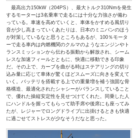
最高出力150kW（204PS）、最大トルク310Nmを発生
するモーターは3名乗車で走るには十分な力強さが備わ
っている。車速を高めていくと、車体をかすめる風切り
音が少し高まっていくあたりは、日本のミニバンのほう
が対策しているなと思うところもあるが、100％モータ
ーで走る車内は内燃機関のクルマのようなエンジンやト
ランスミッションから伝わる振動から解放され、シーム
レスな加速フィールとともに、快適に移動できる印象
だ。その上で、カーブを曲がる時はステアリングの切り
込み量に応じて車体が驚くほどスムーズに向きを変えて
いく。バッテリを搭載する上での重量増を補う強固な骨
格構造、最適化されたシャシーがバランスしていること
で、優れた操縦安定性を見せつけてくれた。同乗した人
にハンドルを握ってもらって助手席や後席にも座ってみ
たが、レジャーでロングドライブに出掛けるときも快適
に過ごせてストレスが少なそうだなと思った。