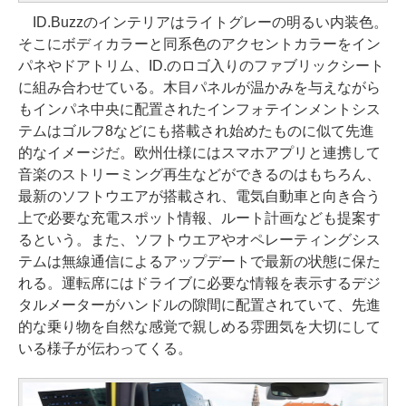
ID.Buzzのインテリアはライトグレーの明るい内装色。
そこにボディカラーと同系色のアクセントカラーをイン
パネやドアトリム、ID.のロゴ入りのファブリックシート
に組み合わせている。木目パネルが温かみを与えながら
もインパネ中央に配置されたインフォテインメントシス
テムはゴルフ8などにも搭載され始めたものに似て先進
的なイメージだ。欧州仕様にはスマホアプリと連携して
音楽のストリーミング再生などができるのはもちろん、
最新のソフトウエアが搭載され、電気自動車と向き合う
上で必要な充電スポット情報、ルート計画なども提案す
るという。また、ソフトウエアやオペレーティングシス
テムは無線通信によるアップデートで最新の状態に保た
れる。運転席にはドライブに必要な情報を表示するデジ
タルメーターがハンドルの隙間に配置されていて、先進
的な乗り物を自然な感覚で親しめる雰囲気を大切にして
いる様子が伝わってくる。