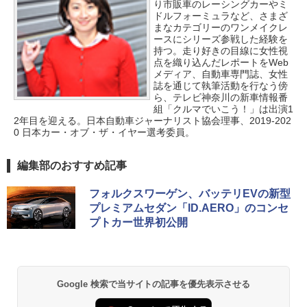
り市販車のレーシングカーやミ
ドルフォーミュラなど、さまざ
まなカテゴリーのワンメイクレ
ースにシリーズ参戦した経験を
持つ。走り好きの目線に女性視
点を織り込んだレポートをWeb
メディア、自動車専門誌、女性
誌を通じて執筆活動を行なう傍
ら、テレビ神奈川の新車情報番
組「クルマでいこう！」は出演1
2年目を迎える。日本自動車ジャーナリスト協会理事、2019-202
0 日本カー・オブ・ザ・イヤー選考委員。
編集部のおすすめ記事
フォルクスワーゲン、バッテリEVの新型
プレミアムセダン「ID.AERO」のコンセ
プトカー世界初公開
Google 検索で当サイトの記事を優先表示させる