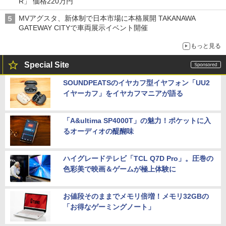
R」 価格220万円
MVアグスタ、新体制で日本市場に本格展開 TAKANAWA
GATEWAY CITYで車両展示イベント開催
もっと見る
Special Site
SOUNDPEATSのイヤカフ型イヤフォン「UU2
イヤーカフ」をイヤカフマニアが語る
「A&ultima SP4000T」の魅力！ポケットに入
るオーディオの醍醐味
ハイグレードテレビ「TCL Q7D Pro」。圧巻の
色彩美で映画＆ゲームが極上体験に
お値段そのままでメモリ倍増！メモリ32GBの
「お得なゲーミングノート」