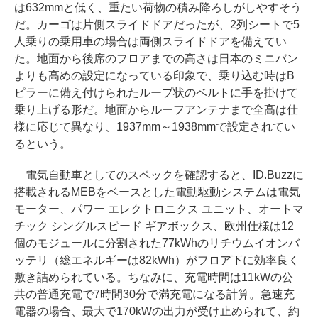
は632mmと低く、重たい荷物の積み降ろしがしやすそう
だ。カーゴは片側スライドドアだったが、2列シートで5
人乗りの乗用車の場合は両側スライドドアを備えてい
た。地面から後席のフロアまでの高さは日本のミニバン
よりも高めの設定になっている印象で、乗り込む時はB
ピラーに備え付けられたループ状のベルトに手を掛けて
乗り上げる形だ。地面からルーフアンテナまで全高は仕
様に応じて異なり、1937mm～1938mmで設定されてい
るという。
電気自動車としてのスペックを確認すると、ID.Buzzに
搭載されるMEBをベースとした電動駆動システムは電気
モーター、パワー エレクトロニクス ユニット、オートマ
チック シングルスピード ギアボックス、欧州仕様は12
個のモジュールに分割された77kWhのリチウムイオンバ
ッテリ（総エネルギーは82kWh）がフロア下に効率良く
敷き詰められている。ちなみに、充電時間は11kWの公
共の普通充電で7時間30分で満充電になる計算。急速充
電器の場合、最大で170kWの出力が受け止められて、約