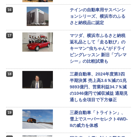
テインの自動車用サスペンシ
16
ョンシリーズ、横浜市のふる
さと納税品に認定
マツダ、横浜市ふるさと納税
17
返礼品として「走る歓び」の
キーマン“虫ちゃん”がドライ
ビングレッスン 新旧「プレマ
シー」の比較試乗も
三菱自動車、2024年度第3四
18
半期決算 売上高3.6％減の1兆
9893億円、営業利益34.7％減
の1046億円で減収減益 通期見
通しも全項目で下方修正
三菱自動車「トライトン」、
19
雪上でスーパーセレクト4WD-
IIの威力を体感