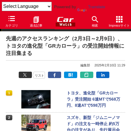
Powered by
Translate
アクセスランキング
カテゴリ
過去記事
検索
Impressサイト
先週のアクセスランキング（2月3日～2月9日）、
トヨタの進化型「GRカローラ」の受注開始情報に
注目集まる
編集部
2025年2月10日 11:29
リスト
トヨタ、進化型「GRカロー
1
ラ」受注開始 6速MTで568万
円、8速ATで598万円
スズキ、新型「ジムニーノマ
2
ド」の注文を一時停止 約5万
台の注文があり、先行展示会