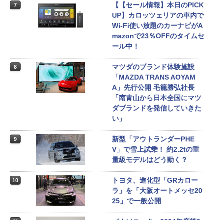
【【セール情報】本日のPICK
7
UP】カロッツェリアの車内で
Wi-Fi使い放題のカーナビがA
mazonで23％OFFのタイムセ
ール中！
マツダのブランド体験施設
8
「MAZDA TRANS AOYAM
A」先行公開 毛籠勝弘社長
「南青山から日本全国にマツ
ダブランドを発信していきた
い」
新型「アウトランダーPHE
9
V」で雪上試乗！ 約2.2tの重
量級モデルはどう動く？
トヨタ、進化型「GRカロー
10
ラ」を「大阪オートメッセ20
25」で一般公開