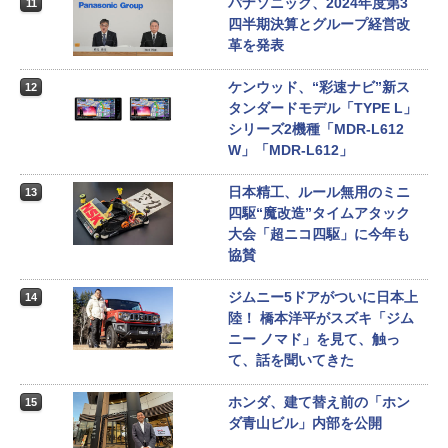
パナソニック、2024年度第3
11
四半期決算とグループ経営改
革を発表
ケンウッド、“彩速ナビ”新ス
12
タンダードモデル「TYPE L」
シリーズ2機種「MDR-L612
W」「MDR-L612」
日本精工、ルール無用のミニ
13
四駆“魔改造”タイムアタック
大会「超ニコ四駆」に今年も
協賛
ジムニー5ドアがついに日本上
14
陸！ 橋本洋平がスズキ「ジム
ニー ノマド」を見て、触っ
て、話を聞いてきた
ホンダ、建て替え前の「ホン
15
ダ青山ビル」内部を公開