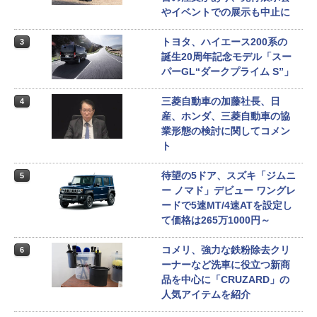
やイベントでの展示も中止に
トヨタ、ハイエース200系の
3
誕生20周年記念モデル「スー
パーGL“ダークプライム S”」
三菱自動車の加藤社長、日
4
産、ホンダ、三菱自動車の協
業形態の検討に関してコメン
ト
待望の5ドア、スズキ「ジムニ
5
ー ノマド」デビュー ワングレ
ードで5速MT/4速ATを設定し
て価格は265万1000円～
コメリ、強力な鉄粉除去クリ
6
ーナーなど洗車に役立つ新商
品を中心に「CRUZARD」の
人気アイテムを紹介