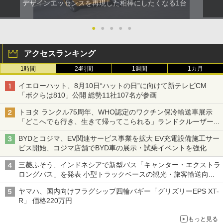
デザインエッセンスを再現した相棒にしたくなる1台
●
●
●
●
●
アクセスランキング
1時間
24時間
1週間
1カ月
イエローハット、8月10日“ハットの日”に向けて新テレビCM
「ボクらは810」公開 総勢11社107名が参画
トヨタ ランクル75周年、WHO認定のワクチン保冷輸送車展示
「どこへでも行き、生きて帰ってこられる」ランドクルーザーで
命をつなぐ
BYDとコジマ、EV関連サービス事業を拡大 EV充電設備施工サー
ビス開始、コジマ店舗でBYD車の展示・試乗イベントを強化
三菱ふそう、インドネシアで新型バス「キャンター・エクストラ
ロングバス」を発表 小型トラックベースの観光・旅客輸送向け
バス
ヤマハ、国内向けフラグシップ四輪バギー「グリズリーEPS XT-
R」 価格220万円
もっと見る