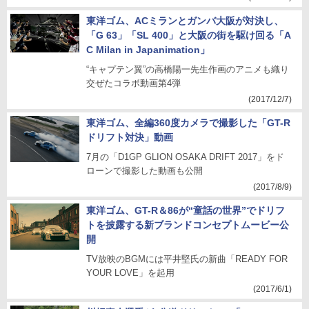
東洋ゴム、ACミランとガンバ大阪が対決し、
「G 63」「SL 400」と大阪の街を駆け回る「A
C Milan in Japanimation」
“キャプテン翼”の高橋陽一先生作画のアニメも織り
交ぜたコラボ動画第4弾
(2017/12/7)
東洋ゴム、全編360度カメラで撮影した「GT-R
ドリフト対決」動画
7月の「D1GP GLION OSAKA DRIFT 2017」をド
ローンで撮影した動画も公開
(2017/8/9)
東洋ゴム、GT-R＆86が“童話の世界”でドリフ
トを披露する新ブランドコンセプトムービー公
開
TV放映のBGMには平井堅氏の新曲「READY FOR
YOUR LOVE」を起用
(2017/6/1)