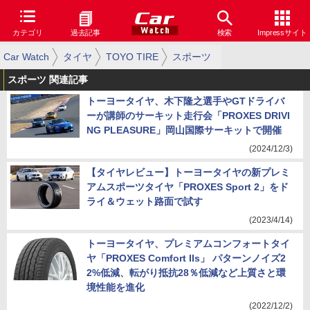
カテゴリ
過去記事
検索
Impressサイト
Car Watch
タイヤ
TOYO TIRE
スポーツ
スポーツ 関連記事
トーヨータイヤ、木下隆之選手やGTドライバ
ーが講師のサーキット走行会「PROXES DRIVI
NG PLEASURE」岡山国際サーキットで開催
(2024/12/3)
【タイヤレビュー】トーヨータイヤの新プレミ
アムスポーツタイヤ「PROXES Sport 2」をド
ライ＆ウェット路面で試す
(2023/4/14)
トーヨータイヤ、プレミアムコンフォートタイ
ヤ「PROXES Comfort IIs」 パターンノイズ2
2%低減、転がり抵抗28％低減など上質さと環
境性能を進化
(2022/12/2)