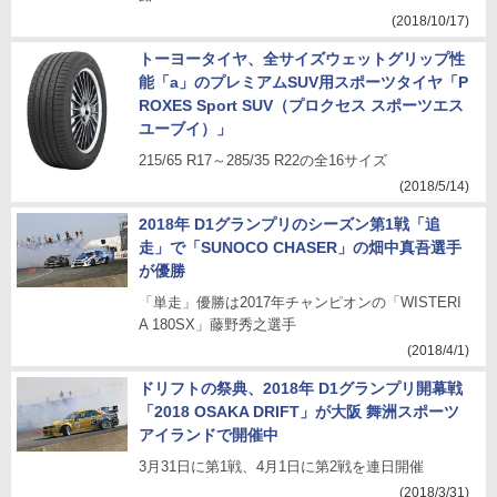
(2018/10/17)
トーヨータイヤ、全サイズウェットグリップ性
能「a」のプレミアムSUV用スポーツタイヤ「P
ROXES Sport SUV（プロクセス スポーツエス
ユーブイ）」
215/65 R17～285/35 R22の全16サイズ
(2018/5/14)
2018年 D1グランプリのシーズン第1戦「追
走」で「SUNOCO CHASER」の畑中真吾選手
が優勝
「単走」優勝は2017年チャンピオンの「WISTERI
A 180SX」藤野秀之選手
(2018/4/1)
ドリフトの祭典、2018年 D1グランプリ開幕戦
「2018 OSAKA DRIFT」が大阪 舞洲スポーツ
アイランドで開催中
3月31日に第1戦、4月1日に第2戦を連日開催
(2018/3/31)