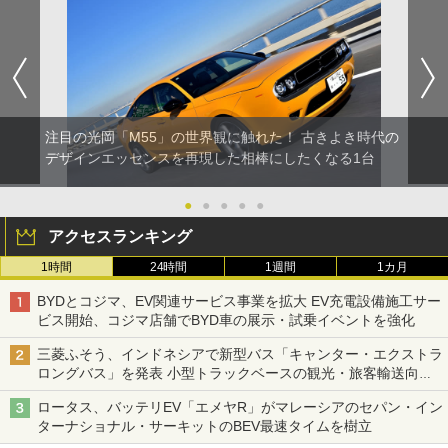
注目の光岡「M55」の世界観に触れた！ 古きよき時代の
デザインエッセンスを再現した相棒にしたくなる1台
●
●
●
●
●
アクセスランキング
1時間
24時間
1週間
1カ月
BYDとコジマ、EV関連サービス事業を拡大 EV充電設備施工サー
ビス開始、コジマ店舗でBYD車の展示・試乗イベントを強化
三菱ふそう、インドネシアで新型バス「キャンター・エクストラ
ロングバス」を発表 小型トラックベースの観光・旅客輸送向け
バス
ロータス、バッテリEV「エメヤR」がマレーシアのセパン・イン
ターナショナル・サーキットのBEV最速タイムを樹立