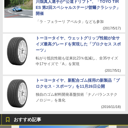
川畑真人選手が“公道ドリフト”、「TOYO TIR
ES 第2回スペシャルステージ曽爾クラシック」
開催
「ラ・フェラーリ アペルタ」なども参加
(2017/5/17)
トーヨータイヤ、ウェットグリップ性能が全サ
イズ最高グレードを実現した「プロクセス スポ
ーツ」
転がり抵抗性能も従来比23％低減し、全35サイズ
中17サイズで「A」を実現
(2017/5/1)
トーヨータイヤ、新配合ゴム採用の新製品「プ
ロクセス・スポーツ」を11月26日公開
独自のゴム材料開発基盤技術「ナノバランステク
ノロジー」を進化
(2016/11/18)
おすすめ記事