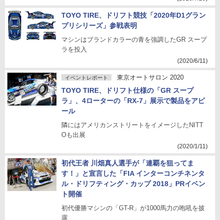
TOYO TIRE、ドリフト競技「2020年D1グラン
プリシリーズ」参戦表明
マシンはブランドカラーの青を強調したGR スープ
ラを投入
(2020/6/11)
東京オートサロン 2020
イベントレポート
TOYO TIRE、ドリフト仕様の「GR スープ
ラ」、4ローターの「RX-7」展示で製品をアピ
ール
隣にはアメリカンストリートをイメージしたNITT
Oも出展
(2020/1/11)
初代王者 川畑真人選手が「連覇を狙ってま
す！」と宣言した「FIA インターコンチネンタ
ル・ドリフティング・カップ 2018」PRイベン
ト開催
初代優勝マシンの「GT-R」が1000馬力の咆吼を披
露