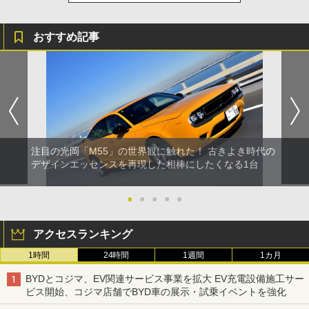
おすすめ記事
注目の光岡「M55」の世界観に触れた！ 古きよき時代の
デザインエッセンスを再現した相棒にしたくなる1台
●
●
●
●
●
アクセスランキング
1時間
24時間
1週間
1カ月
BYDとコジマ、EV関連サービス事業を拡大 EV充電設備施工サー
ビス開始、コジマ店舗でBYD車の展示・試乗イベントを強化