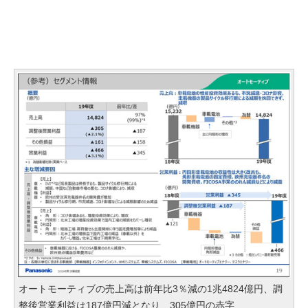
オートモーティブの売上高は前年比3％減の1兆4824億円、調
整後営業利益は187億円減となり、305億円の赤字