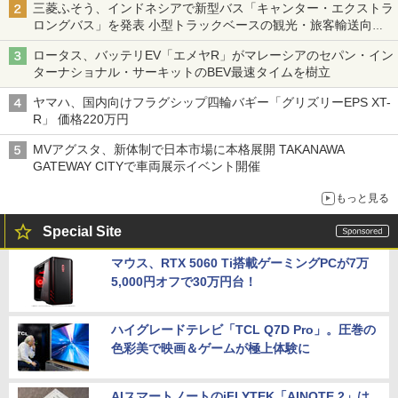
三菱ふそう、インドネシアで新型バス「キャンター・エクストラ
ロングバス」を発表 小型トラックベースの観光・旅客輸送向け
バス
ロータス、バッテリEV「エメヤR」がマレーシアのセパン・イン
ターナショナル・サーキットのBEV最速タイムを樹立
ヤマハ、国内向けフラグシップ四輪バギー「グリズリーEPS XT-
R」 価格220万円
MVアグスタ、新体制で日本市場に本格展開 TAKANAWA
GATEWAY CITYで車両展示イベント開催
もっと見る
Special Site
マウス、RTX 5060 Ti搭載ゲーミングPCが7万
5,000円オフで30万円台！
ハイグレードテレビ「TCL Q7D Pro」。圧巻の
色彩美で映画＆ゲームが極上体験に
AIスマートノートのiFLYTEK「AINOTE 2」は