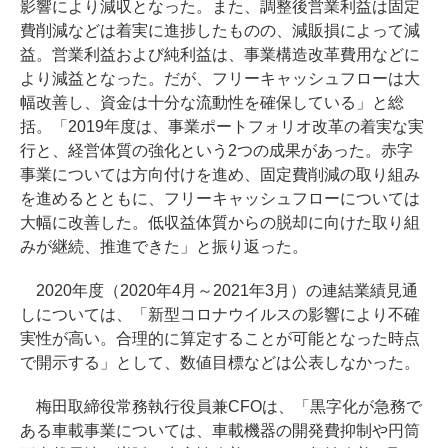
影響により減収となった。また、調整後営業利益は固定
費削減などは着実に進捗したものの、減販損によって減
益。営業利益および純利益は、事業構造改革費用などに
より減益となった。だが、フリーキャッシュフローは大
幅改善し、資金は十分な流動性を確保している」と総
括。「2019年度は、事業ポートフォリオ改革の着実な実
行と、経営体質の強化という2つの成果があった。赤字
事業については方向付けを進め、固定費削減の取り組み
を進めるとともに、フリーキャッシュフローについては
大幅に改善した。低収益体質からの脱却に向けた取り組
みが継続、推進できた」と振り返った。
2020年度（2020年4月～2021年3月）の連結業績見通
しについては、「新型コロナウイルスの影響により不確
実性が高い。合理的に算定することが可能となった時点
で開示する」として、数値目標などは公表しなかった。
梅田取締役常務執行役員兼CFOは、「黒字化が急務で
ある車載事業については、車載機器の開発費抑制や円筒