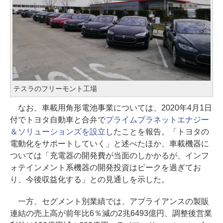
テスラのフリーモント工場
なお、車載用角形電池事業については、2020年4月1日
付でトヨタ自動車と合弁で
プライムプラネットエナジー
＆ソリューションズを設立
したことを報告。「トヨタの
電動化をサポートしていく」と述べたほか、車載機器に
ついては「充電器の開発費が当面のしかかるが、インフ
ォテインメント系機器の開発投資はピークを過ぎてお
り、今後収益化する」との見通しを示した。
一方、セグメント別業績では、アプライアンスの製販
連結の売上高が前年比6％減の2兆6493億円、調整後営業