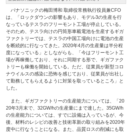
パナソニックの梅田博和 取締役常務執行役員兼CFO
は、「ロックダウンの影響もあり、モデル3の生産を行
なっているテスラのフリーモント工場が停止している。
そのため、テスラ向けの円筒形車載電池を生産するギガ
ファクトリーでは、テスラの中国工場向けに電池の生産
を断続的に行なってきた。2020年4月の生産量は半分程
度になっている」としながらも、「今はフリーモント工
場が再稼働しており、それに同期する形で、ギガファク
トリーも稼働を開始している。ただ、従業員が新型コロ
ナウイルスの感染に恐怖を感じており、従業員が出社し
て勤務してもらえるように対策を取っているところ」と
した。
また、ギガファクトリーの生産能力については、「20
20年3月末で、32GW/hの生産量にまで達した。35GW/h
の生産能力については、すでに設備は入っているが、今
後、材料のレシピの改善と技術革新の取り組みを2020年
度中に行なうことになる。また、品質ロスの削減にも取