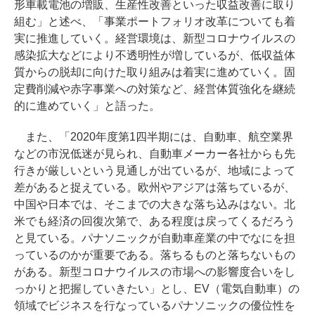
形車載電池の増販、生産性改善といった収益改善に取り
組む」と述べ、「事業ポートフォリオ改革についても着
実に推進していく。経営環境は、新型コロナウイルスの
感染拡大などにより不透明性が増しているが、低収益体
質からの脱却に向けた取り組みは着実に進めていく。固
定費削減や赤字事業への対策など、経営体質強化を継続
的に進めていく」と語った。
また、「2020年度第1四半期には、自動車、航空業界
などの市況低迷が見られ、自動車メーカー各社からも先
行きが厳しいという見通しが出ているが、地域によって
差があると捉えている。欧州やアジアは落ちているが、
中国や日本では、そこまでの大きな落ち込みはない。北
米でも経済の回復次第で、ある程度は戻ってくるだろう
と見ている。パナソニックが自動車産業の中でなにを担
っているのかが重要である。落ちるものと落ちないもの
がある。新型コロナウイルスの市場への影響度合いをし
っかりと把握していきたい」とし、EV（電気自動車）の
領域でビジネスを行なっているパナソニックの優位性を