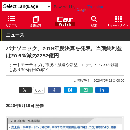
Powered by
Translate
Car Watch
ナビ
パナソニック
その他
カテゴリ
過去記事
検索
Impressサイト
ニュース
パナソニック、2019年度決算を発表。当期純利益
は20.6％減の2257億円
オートモーティブは市況の減速や新型コロナウイルスの影響
もあり305億円の赤字
大河原克行
2020年5月19日 00:00
リスト
2020年5月18日 開催