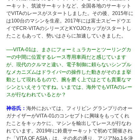
ーキット、筑波サーキットなど、全国各地のサーキット
でVITAのレースがスタートしました。その後、2015年に
は100台のマシンを生産。2017年には富士スピードウエ
イでFCR-VITAのシリーズとKYOJOカップがスタートし
たこともあって、勢いはさらに加速していきました。
──
VITA-01は、まさにフォーミュラカーとツーリングカ
ーの中間に位置するレース専用車両だと感じています
が、現代のクルマと違い、電子制御に頼らないシンプル
なメカニズムはドライバーの操作した動きがそのまま挙
動として現れるもので、腕を磨く上ではとても貴重なマ
シンといえそうですね。いまでは、海外でもVITAのレー
スが行なわれているとか？
神谷氏：
海外においては、フィリピン グランプリのオー
ガナイザーがVITA-01のコンセプトに興味をもってくれ
たことをキッカケに、マシンを輸出してレースが行なわ
れています。2019年に鈴鹿サーキットで初めて開催され
た「VITA OF ASIA」は、その名の通り、アジアNo.1を決