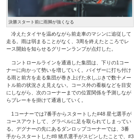
決勝スタート前に雨脚が強くなる
冷えたタイヤを温めながら前走車のマシンに追従して
走る。雨は弱まることがなく、3周を終えたところでレ
ース開始を知らせるグリーンランプが点灯した。
コントロールラインを通過した集団は、下りの1コー
ナーに向かって勢いを増していく。バイザーに打ち付け
る雨と前方を走る集団が巻き上げた水しぶきで数十メー
トル前の状況さえ見えない。コース外の看板などを目安
にしながら、次のコーナーまでの位置関係を予測しなが
らブレーキを掛けて通過していく。
1コーナーでは7番手からスタートした#48 星七選手が
コースアウトして、グラベルに足を取られてしまってい
る。デグナーの先にあるダンロップコーナーでは、3番
手からスタートした#8 猪爪選手がスピンしたことで、#3