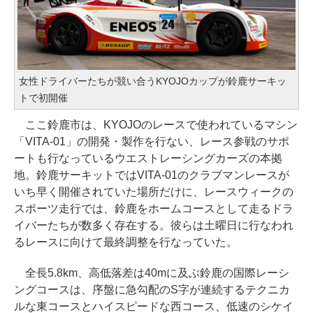
女性ドライバーたちが競い合うKYOJOカップが鈴鹿サーキッ
トで初開催
ここ鈴鹿市は、KYOJOのレースで使われているマシン
「VITA-01」の開発・製作を行ない、レース参戦のサポ
ートも行なっているウエストレーシングカーズの本拠
地。鈴鹿サーキットではVITA-01のクラブマンレースが
いち早く開催されていた場所だけに、レースウィークの
スポーツ走行では、鈴鹿をホームコースとして走るドラ
イバーたちが数多く存在する。彼らは土曜日に行なわれ
るレースに向けて最終調整を行なっていた。
全長5.8km、高低落差は40mに及ぶ鈴鹿の国際レーシ
ングコースは、序盤に急勾配のS字が連続するテクニカ
ルな東コースとハイスピードな西コース、低速のシケイ