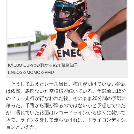
KYOJO CUPに参戦する#24 藤島知子
ENEOS☆MOMO☆PMU
そうして迎えたレース当日。梅雨が明けていない鈴鹿
は依然、愚図ついた空模様が続いている。予選前に15分
のフリー走行が行なわれた後、そのまま20分間の予選に
移った。予選から雨が降るのではないかと予想していた
が、濡れていた路面はレコードラインから徐々に乾いて
きて、ラインを外して走らなければ、ドライコンディシ
ョンといえた。