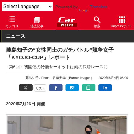
Powered by
Translate
Car Watch
モータースポーツ
その他
カテゴリ
過去記事
検索
Impressサイト
ニュース
藤島知子の“女性同士のガチバトル”競争女子
「KYOJO-CUP」レポート
第6回：初開催の鈴鹿サーキットは雨の決勝レースに
藤島知子
Photo：佐藤安孝（Burner Images）
2020年8月4日 08:00
リスト
2020年7月26日 開催