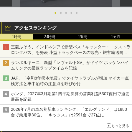
●
●
●
●
●
アクセスランキング
1時間
24時間
1週間
1カ月
三菱ふそう、インドネシアで新型バス「キャンター・エクストラ
ロングバス」を発表 小型トラックベースの観光・旅客輸送向け
バス
ランボルギーニ、新型「レヴェルトSV」がドイツ ホッケンハイ
ムリンクの最速ラップタイムを記録
JAF、「令和8年熊本地震」でタイヤトラブルが増加 マイカー点
検方法と車中泊時の注意点を呼びかけ
ホンダ、2027年3月期第1四半期決算の営業利益5307億円で過去
最高を記録
2026年7月の車名別新車ランキング、「エルグランド」は1883
台で乗用車36位、「キックス」は2591台で27位に
もっと見る