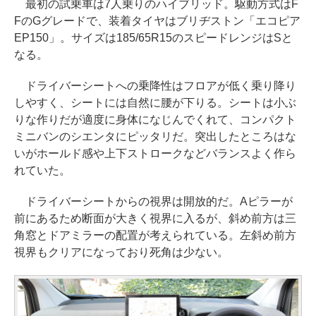
最初の試乗車は7人乗りのハイブリッド。駆動方式はF
FのGグレードで、装着タイヤはブリヂストン「エコピア
EP150」。サイズは185/65R15のスピードレンジはSと
なる。
ドライバーシートへの乗降性はフロアが低く乗り降り
しやすく、シートには自然に腰が下りる。シートは小ぶ
りな作りだが適度に身体になじんでくれて、コンパクト
ミニバンのシエンタにピッタリだ。突出したところはな
いがホールド感や上下ストロークなどバランスよく作ら
れていた。
ドライバーシートからの視界は開放的だ。Aピラーが
前にあるため断面が大きく視界に入るが、斜め前方は三
角窓とドアミラーの配置が考えられている。左斜め前方
視界もクリアになっており死角は少ない。