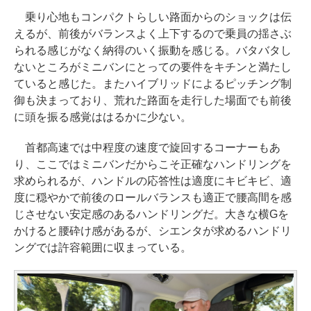
乗り心地もコンパクトらしい路面からのショックは伝
えるが、前後がバランスよく上下するので乗員の揺さぶ
られる感じがなく納得のいく振動を感じる。バタバタし
ないところがミニバンにとっての要件をキチンと満たし
ていると感じた。またハイブリッドによるピッチング制
御も決まっており、荒れた路面を走行した場面でも前後
に頭を振る感覚ははるかに少ない。
首都高速では中程度の速度で旋回するコーナーもあ
り、ここではミニバンだからこそ正確なハンドリングを
求められるが、ハンドルの応答性は適度にキビキビ、適
度に穏やかで前後のロールバランスも適正で腰高間を感
じさせない安定感のあるハンドリングだ。大きな横Gを
かけると腰砕け感があるが、シエンタが求めるハンドリ
ングでは許容範囲に収まっている。