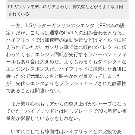
FFガソリンモデルのリアまわり。排気管などがうまく取り回
されている
一方、1.5リッターガソリンのシエンタ（FFのみの設
定）だが、こちらは通常のCVTとの組み合わせとなる。
ハイブリッドでは加速時の振動や音などはマイルドに抑
えられていたが、ガソリン車では比較的ダイレクトに伝
わってくる。エンジン回転が先行するラバーバンドフィ
ールもあり音は大きめだ。よくもわるくもダイレクトな
エンジンレスポンスだ。ハイブリッドに試乗した直後に
乗ったので元気のよさと賑やかさが目立ってしまった
が、先代シエンタよりもブラッシュアップされた静粛性
であることは間違いない。
また乗り心地もリアからの突き上げがシャープになっ
ていた。ハイブリッドとは同じグレードで70㎏程軽い重
量差が影響しているかもしれない。
いずれにしても静粛性はハイブリッドとの比較であ