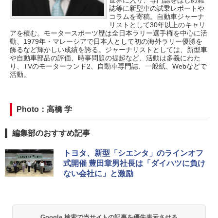
世界に入り、専門誌をはじめ雑
誌等に新型車の試乗レポートや
コラムを寄稿。自動車ジャーナ
リストとして30年以上のキャリ
アを積む。モータースポーツ歴は全日本ラリー選手権を中心に活
動、1979年・マレーシアで日本人として初の海外ラリー優勝を
飾るなど輝かしい成績を誇る。ジャーナリストとしては、新型車
や自動車部品の評価、時事問題の提起など、活動は多義にわた
り、TVのモーターランド2、自動車専門誌、一般紙、Webなどで
活動。
Photo：高橋 学
編集部のおすすめ記事
トヨタ、新型「シエンタ」のラインオフ
式開催 豊田章男社長は「ダイハツに負け
ない会社に」と激励
Google 検索で当サイトの記事を優先表示させる