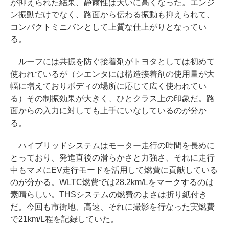
が抑えられた結果、静粛性は大いに高くなった。エンジ
ン振動だけでなく、路面から伝わる振動も抑えられて、
コンパクトミニバンとして上質な仕上がりとなってい
る。
ルーフには共振を防ぐ接着剤がトヨタとしては初めて
使われているが（シエンタには構造接着剤の使用量が大
幅に増えておりボディの場所に応じて広く使われてい
る）その制振効果が大きく、ひとクラス上の印象だ。路
面からの入力に対しても上手にいなしているのが分か
る。
ハイブリッドシステムはモーター走行の時間を長めに
とっており、発進直後の滑らかさと力強さ、それに走行
中もマメにEV走行モードを活用して燃費に貢献している
のが分かる。WLTC燃費では28.2km/Lをマークするのは
素晴らしい。THSシステムの燃費のよさは折り紙付き
だ。今回も市街地、高速、それに撮影を行なった実燃費
で21km/L程を記録していた。