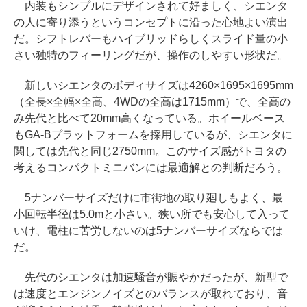
内装もシンプルにデザインされて好ましく、シエンタ
の人に寄り添うというコンセプトに沿った心地よい演出
だ。シフトレバーもハイブリッドらしくスライド量の小
さい独特のフィーリングだが、操作のしやすい形状だ。
新しいシエンタのボディサイズは4260×1695×1695mm
（全長×全幅×全高、4WDの全高は1715mm）で、全高の
み先代と比べて20mm高くなっている。ホイールベース
もGA-Bプラットフォームを採用しているが、シエンタに
関しては先代と同じ2750mm。このサイズ感がトヨタの
考えるコンパクトミニバンには最適解との判断だろう。
5ナンバーサイズだけに市街地の取り廻しもよく、最
小回転半径は5.0mと小さい。狭い所でも安心して入って
いけ、電柱に苦労しないのは5ナンバーサイズならでは
だ。
先代のシエンタは加速騒音が賑やかだったが、新型で
は速度とエンジンノイズとのバランスが取れており、音