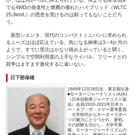
が、ほぼ同レベルに抑えられている。何よりも降雪地帯
でも4WDの発進性と燃費の優れたハイブリッド（WLTC
25.3km/L）の恩恵を受けるのは願ってもないことだろ
う。
新型シエンタ、現代のコンパクトミニバンに求められ
るニーズはほぼ応えている。気になる納車は3～4か月の
ようで、すでに受注はかなり積み上がっていると聞く。
シンプルで空間利用度の上手なライバル、フリードとの
競争はますます激化するに違いない。
日下部保雄
1949年12月28日生 東京都出身
■モータージャーナリスト/AJAJ
（日本自動車ジャーナリスト協
会）会員/2020-2021年日本カ
ー・オブ・ザ・イヤー選考委員
大学時代からモータースポー
ツの魅力にとりつかれ、参戦。
その経験を活かし、大学卒業
後、モータージャーナリズムの