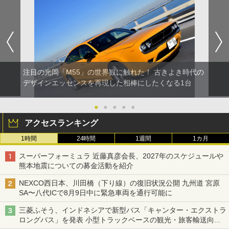
注目の光岡「M55」の世界観に触れた！ 古きよき時代の
デザインエッセンスを再現した相棒にしたくなる1台
●
●
●
●
●
アクセスランキング
1時間
24時間
1週間
1カ月
スーパーフォーミュラ 近藤真彦会長、2027年のスケジュールや
熊本地震についての募金活動を紹介
NEXCO西日本、川田橋（下り線）の復旧状況公開 九州道 宮原
SA〜八代ICで8月9日中に緊急車両を通行可能に
三菱ふそう、インドネシアで新型バス「キャンター・エクストラ
ロングバス」を発表 小型トラックベースの観光・旅客輸送向け