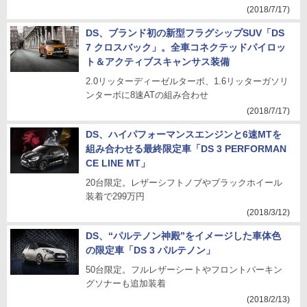
(2018/7/17)
DS、ブランド初の新型フラグシップSUV「DS
7 クロスバック」。全車コネクテッドパイロッ
ト＆アクティブスキャンサス装備
2.0リッターディーゼルターボ、1.6リッターガソリ
ンターボに8速ATの組み合わせ
(2018/7/17)
DS、ハイパフォーマンスエンジンと6速MTを
組み合わせる最終限定車「DS 3 PERFORMAN
CE LINE MT」
20台限定。レザーシフトノブやブラックホイール
装着で299万円
(2018/3/12)
DS、“パルテノン神殿”をイメージした車体色
の限定車「DS 3 パルテノン」
50台限定。フルレザーシートやフロントパーキン
グソナーも追加装着
(2018/2/13)