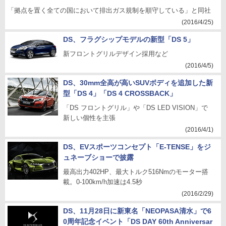
「拠点を置く全ての国において排出ガス規制を順守している」と同社
(2016/4/25)
DS、フラグシップモデルの新型「DS 5」
新フロントグリルデザイン採用など
(2016/4/5)
DS、30mm全高が高いSUVボディを追加した新
型「DS 4」「DS 4 CROSSBACK」
「DS フロントグリル」や「DS LED VISION」で
新しい個性を主張
(2016/4/1)
DS、EVスポーツコンセプト「E-TENSE」をジ
ュネーブショーで披露
最高出力402HP、最大トルク516Nmのモーター搭
載。0-100km/h加速は4.5秒
(2016/2/29)
DS、11月28日に新東名「NEOPASA清水」で6
0周年記念イベント「DS DAY 60th Anniversar