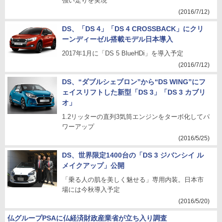
強い走りを実現
(2016/7/12)
DS、「DS 4」「DS 4 CROSSBACK」にクリ
ーンディーゼル搭載モデル日本導入
2017年1月に「DS 5 BlueHDi」を導入予定
(2016/7/12)
DS、“ダブルシェブロン”から“DS WING”にフ
ェイスリフトした新型「DS 3」「DS 3 カブリ
オ」
1.2リッターの直列3気筒エンジンをターボ化してパ
ワーアップ
(2016/5/25)
DS、世界限定1400台の「DS 3 ジバンシイ ル
メイクアップ」公開
「乗る人の肌を美しく魅せる」専用内装。日本市
場には今秋導入予定
(2016/5/20)
仏グループPSAに仏経済財政産業省が立ち入り調査