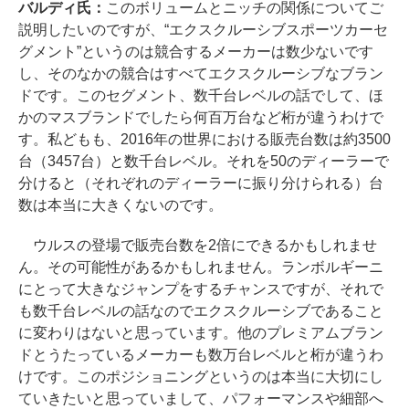
バルディ氏：
このボリュームとニッチの関係についてご
説明したいのですが、“エクスクルーシブスポーツカーセ
グメント”というのは競合するメーカーは数少ないです
し、そのなかの競合はすべてエクスクルーシブなブラン
ドです。このセグメント、数千台レベルの話でして、ほ
かのマスブランドでしたら何百万台など桁が違うわけで
す。私どもも、2016年の世界における販売台数は約3500
台（3457台）と数千台レベル。それを50のディーラーで
分けると（それぞれのディーラーに振り分けられる）台
数は本当に大きくないのです。
ウルスの登場で販売台数を2倍にできるかもしれませ
ん。その可能性があるかもしれません。ランボルギーニ
にとって大きなジャンプをするチャンスですが、それで
も数千台レベルの話なのでエクスクルーシブであること
に変わりはないと思っています。他のプレミアムブラン
ドとうたっているメーカーも数万台レベルと桁が違うわ
けです。このポジショニングというのは本当に大切にし
ていきたいと思っていまして、パフォーマンスや細部へ