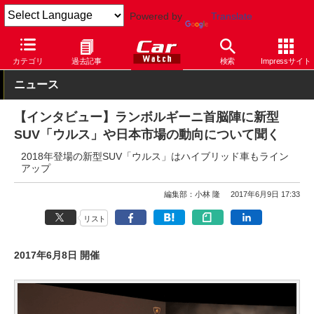
Powered by
Translate
Car Watch
自動車
ランボルギーニ
その他
カテゴリ
過去記事
検索
Impressサイト
ニュース
【インタビュー】ランボルギーニ首脳陣に新型
SUV「ウルス」や日本市場の動向について聞く
2018年登場の新型SUV「ウルス」はハイブリッド車もライン
アップ
編集部：小林 隆
2017年6月9日 17:33
リスト
2017年6月8日 開催