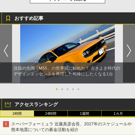
おすすめ記事
注目の光岡「M55」の世界観に触れた！ 古きよき時代の
デザインエッセンスを再現した相棒にしたくなる1台
●
●
●
●
●
アクセスランキング
1時間
24時間
1週間
1カ月
スーパーフォーミュラ 近藤真彦会長、2027年のスケジュールや
熊本地震についての募金活動を紹介