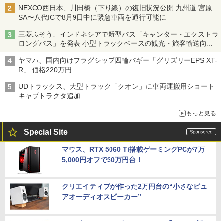
NEXCO西日本、川田橋（下り線）の復旧状況公開 九州道 宮原
SA〜八代ICで8月9日中に緊急車両を通行可能に
三菱ふそう、インドネシアで新型バス「キャンター・エクストラ
ロングバス」を発表 小型トラックベースの観光・旅客輸送向け
バス
ヤマハ、国内向けフラグシップ四輪バギー「グリズリーEPS XT-
R」 価格220万円
UDトラックス、大型トラック「クオン」に車両運搬用ショート
キャブトラクタ追加
もっと見る
Special Site
マウス、RTX 5060 Ti搭載ゲーミングPCが7万
5,000円オフで30万円台！
クリエイティブが作った2万円台の“小さなピュ
アオーディオスピーカー”