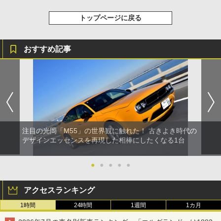
トップページに戻る
おすすめ記事
注目の光岡「M55」の世界観に触れた！ 古きよき時代の
デザインエッセンスを再現した相棒にしたくなる1台
●
●
●
●
●
アクセスランキング
1時間
24時間
1週間
1カ月