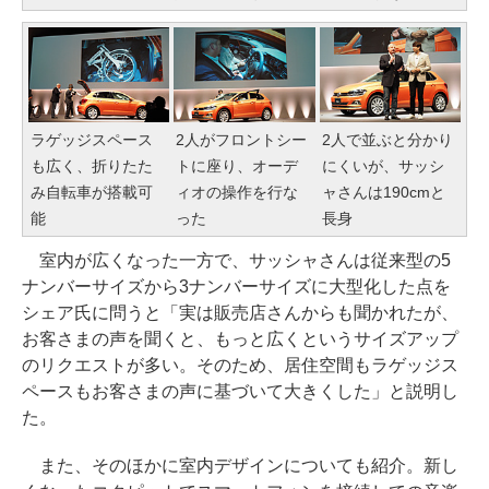
ラゲッジスペース
2人がフロントシー
2人で並ぶと分かり
も広く、折りたた
トに座り、オーデ
にくいが、サッシ
み自転車が搭載可
ィオの操作を行な
ャさんは190cmと
能
った
長身
室内が広くなった一方で、サッシャさんは従来型の5
ナンバーサイズから3ナンバーサイズに大型化した点を
シェア氏に問うと「実は販売店さんからも聞かれたが、
お客さまの声を聞くと、もっと広くというサイズアップ
のリクエストが多い。そのため、居住空間もラゲッジス
ペースもお客さまの声に基づいて大きくした」と説明し
た。
また、そのほかに室内デザインについても紹介。新し