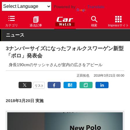
Powered by
Translate
Car Watch
自動車
フォルクスワーゲン
ポロ
カテゴリ
過去記事
検索
Impressサイト
ニュース
3ナンバーサイズになったフォルクスワーゲン新型
「ポロ」発表会
身長190cmのサッシャさんが室内の広さをアピール
正田拓也
2018年3月21日 00:00
リスト
2018年3月20日 実施