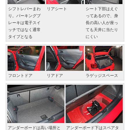
シフトレバーまわ
リアシート
シート下部はえぐ
り。パーキングブ
ってあるので、身
レーキは電子スイ
長の高い人が座っ
ッチではなく通常
ても天井に当たり
タイプとなる
にくい
フロントドア
リアドア
ラゲッジスペース
アンダーボードは高い場所と
アンダーボード下はスペアタ