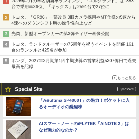
2026年7月の車名別新車ランキング、「エルグランド」は1883
台で乗用車36位、「キックス」は2591台で27位に
トヨタ、「GR86」一部改良 3眼カメラ採用やMT仕様の5速から
4速へのダウンシフト時の操作性向上など
光岡、新型オープンカーの第3弾ティザー画像公開
トヨタ、ランドクルーザーの75周年を祝うイベントを開催 161
台のランクルと425名が参加
ホンダ、2027年3月期第1四半期決算の営業利益5307億円で過去
最高を記録
もっと見る
Special Site
「A&ultima SP4000T」の魅力！ポケットに入
るオーディオの醍醐味
AIスマートノートのiFLYTEK「AINOTE 2」は
なぜ魅力的なのか？