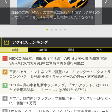
注目の光岡「M55」の世界観に触れた！ 古きよき時代の
デザインエッセンスを再現した相棒にしたくなる1台
●
●
●
●
●
アクセスランキング
1時間
24時間
1週間
1カ月
NEXCO西日本、川田橋（下り線）の復旧状況公開 九州道 宮原
SA〜八代ICで8月9日中に緊急車両を通行可能に
三菱ふそう、インドネシアで新型バス「キャンター・エクストラ
ロングバス」を発表 小型トラックベースの観光・旅客輸送向け
バス
2026年7月の車名別新車ランキング、「エルグランド」は1883
台で乗用車36位、「キックス」は2591台で27位に
ヤマハ、国内向けフラグシップ四輪バギー「グリズリーEPS XT-
R」 価格220万円
UDトラックス、大型トラック「クオン」に車両運搬用ショート