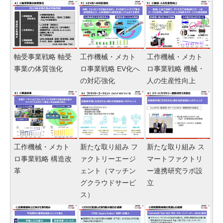
軸受事業戦略 軸受
工作機械・メカト
工作機械・メカト
事業の体質強化
ロ事業戦略 EV化へ
ロ事業戦略 機械・
の対応強化
人の生産性向上
工作機械・メカト
新たな取り組み フ
新たな取り組み ス
ロ事業戦略 構造改
ァクトリーエージ
マートファクトリ
革
ェント（マッチン
ー連携研究ラボ設
グクラウドサービ
立
ス）