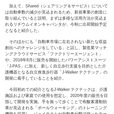
加えて、Shared（シェアリング＆サービス）について
は自動車数の減少が見込まれるため、新規事業の創造に
取り組んでいると説明。まずは多様な活用方法が見込ま
れるリチウムイオンキャパシタが、今秋に出荷開始予定
となると紹介した。
そのほかにも「自動車市場に左右されない新たな収益
創出へのチャレンジをしている」と話し、製造業マッチ
ングクラウドサービス「ファクトリーエージェント」
や、2018年8月に販売を開始したパワーアシストスーツ
「J-PAS」に加え、新しく自立歩行支援を目的とした介
護機器となる自立推進歩行器「J-Walker テクテック」の
開発に着手していることを紹介。
今回初めての紹介となるJ-Walker テクテックは、介護
施設および家庭での使用を想定し、2020年度の販売を目
指して開発を実施。手を振って歩くことで有酸素運動効
果が見込まれる「ポールウォーキング」のトレーニング
機能を採用し、ジェイテクトが自動車分野で培ったモー