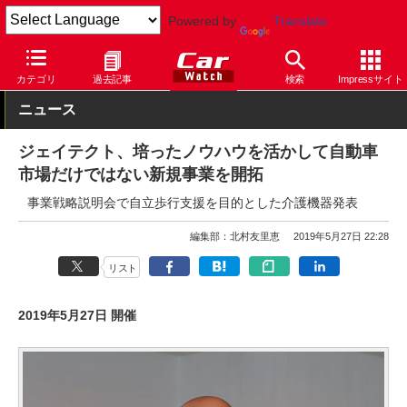
Powered by
Translate
Car Watch
技術
その他
カテゴリ
過去記事
検索
Impressサイト
ニュース
ジェイテクト、培ったノウハウを活かして自動車
市場だけではない新規事業を開拓
事業戦略説明会で自立歩行支援を目的とした介護機器発表
編集部：北村友里恵
2019年5月27日 22:28
リスト
2019年5月27日 開催