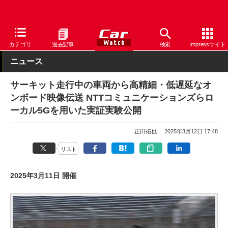
Car Watch
モータースポーツ
サーキット
モビリティリゾート
カテゴリ
過去記事
検索
Impressサイト
ニュース
サーキット走行中の車両から高精細・低遅延なオ
ンボード映像伝送 NTTコミュニケーションズらロ
ーカル5Gを用いた実証実験公開
正田拓也
2025年3月12日 17:48
リスト
2025年3月11日 開催