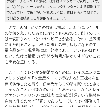
伊藤氏によるA.M.T.の解説。従来はステッカーで表現していた
ロゴなどをホイール天面にマシニングセンターによる切削加工
で入れていく技術だが、写真のように刃物目をあえて残すこと
で凹凸を連続させる彫刻的な加工とした
さて、A.M.T.だがこの技術は前記したようにホイール
の塗装を完了したあとに行なうものなので、削りのミス
は一切許されないというシビアさがある。それに塗装後
にまた削ることは工程（部署）の差し戻しになるので、
量産品を作る現場的には非効率である。いいものは作り
たい、だけど量産では手間や時間が掛かりすぎないこと
も重要な点になる。
こうしたジレンマを解消するために、レイズエンジニ
アリングはA.M.T.を量産ペースで行なえる加工機材を独
自で製作したと言う。伊藤氏からこの話を聞いたときは
「そんなことが可能なのか？」と思ったが、なんとレイ
ズエンジニアリングには社内に設備設計課という機材を
自前で作るための部署まであった。そしてその部署で作
られた自社製マシニングセンターにより、難易度の高い