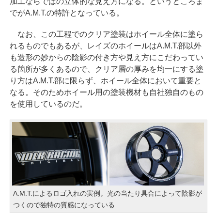
加工ならではの立体的な見え方になる。というところま
でがA.M.T.の特許となっている。
なお、この工程でのクリア塗装はホイール全体に塗ら
れるものでもあるが、レイズのホイールはA.M.T.部以外
も造形の妙からの陰影の付き方や見え方にこだわってい
る箇所が多くあるので、クリア層の厚みを均一にする塗
り方はA.M.T.部に限らず、ホイール全体において重要と
なる。そのためホイール用の塗装機材も自社独自のもの
を使用しているのだ。
A.M.T.によるロゴ入れの実例。光の当たり具合によって陰影が
つくので独特の質感になっている