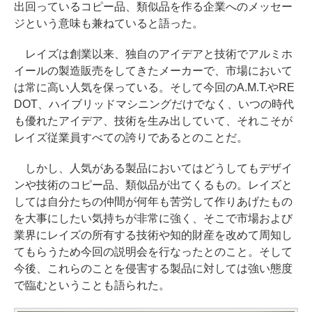
出回っているコピー品、類似品を作る企業へのメッセー
ジという意味も兼ねていると語った。
レイズは創業以来、独自のアイデアと技術でアルミホ
イールの製造販売をしてきたメーカーで、市場において
は常に高い人気を保っている。そして今回のA.M.T.やRE
DOT、ハイブリッドマシニングだけでなく、いつの時代
も優れたアイデア、技術を生み出していて、それこそが
レイズ従業員すべての誇りであるとのことだ。
しかし、人気がある製品においてはどうしてもデザイ
ンや技術のコピー品、類似品が出てくるもの。レイズと
しては自分たちの仲間が何年も苦労して作りあげたもの
を大事にしたい気持ちが非常に強く、そこで市場および
業界にレイズの所有する技術や知的財産を改めて周知し
てもらうため今回の説明会を行なったとのこと。そして
今後、これらのことを侵害する製品に対しては強い態度
で臨むということも語られた。