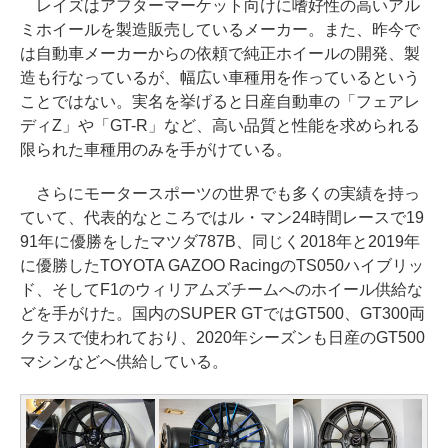
レイズはアフターマーケット向けに嗜好性の高いアル
ミホイールを製造販売しているメーカー。また、昨今で
は自動車メーカーからの依頼で純正ホイールの開発、製
造も行なっているが、幅広い車種用を作っているという
ことではない。実名を挙げると日産自動車の「フェアレ
ディZ」や「GT-R」など、高い品質と性能を求められる
限られた車種用のみを手がけている。
さらにモータースポーツの世界でも多くの実績を持っ
ていて、代表的なところではル・マン24時間レースで19
91年に優勝をしたマツダ787B、同じく2018年と2019年
に優勝したTOYOTA GAZOO RacingのTS050ハイブリッ
ド、そしてF1のウィリアムズチームへのホイール供給な
どを手がけた。国内のSUPER GTではGT500、GT300両
クラスで使われており、2020年シーズンも日産のGT500
マシンなどへ供給している。