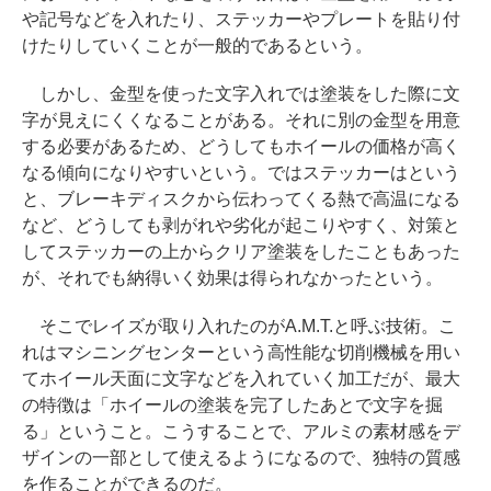
や記号などを入れたり、ステッカーやプレートを貼り付
けたりしていくことが一般的であるという。
しかし、金型を使った文字入れでは塗装をした際に文
字が見えにくくなることがある。それに別の金型を用意
する必要があるため、どうしてもホイールの価格が高く
なる傾向になりやすいという。ではステッカーはという
と、ブレーキディスクから伝わってくる熱で高温になる
など、どうしても剥がれや劣化が起こりやすく、対策と
してステッカーの上からクリア塗装をしたこともあった
が、それでも納得いく効果は得られなかったという。
そこでレイズが取り入れたのがA.M.T.と呼ぶ技術。こ
れはマシニングセンターという高性能な切削機械を用い
てホイール天面に文字などを入れていく加工だが、最大
の特徴は「ホイールの塗装を完了したあとで文字を掘
る」ということ。こうすることで、アルミの素材感をデ
ザインの一部として使えるようになるので、独特の質感
を作ることができるのだ。