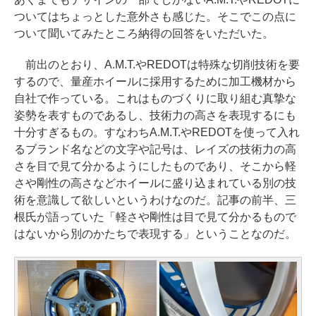
ついてはちょっとした意外さも感じた。そこでこの点に
ついて聞いてみたところ納得の回答をいただいた。
前出のとおり、A.M.T.やREDOTは特殊な切削技術を要
するので、量産ホイールに採用するために加工機材から
自社で作っている。これはものづくりに取り組む真摯な
姿勢を表すものであるし、技術力の高さを表現するにも
十分すぎるもの。すなわちA.M.T.やREDOTを使って入れ
るブランド名などの文字や記号は、レイズの技術力の高
さを目で見て分かるようにしたものであり、そこから軽
さや剛性の高さなどホイールに盛り込まれている別の技
術を意識して欲しいというわけなのだ。記事の前半、三
根氏が語っていた「軽さや剛性は目で見て分かるもので
はないから別のかたちで表現する」ということなのだ。