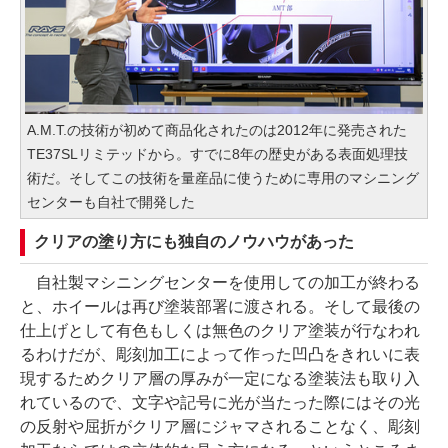
A.M.T.の技術が初めて商品化されたのは2012年に発売された
TE37SLリミテッドから。すでに8年の歴史がある表面処理技
術だ。そしてこの技術を量産品に使うために専用のマシニング
センターも自社で開発した
クリアの塗り方にも独自のノウハウがあった
自社製マシニングセンターを使用しての加工が終わる
と、ホイールは再び塗装部署に渡される。そして最後の
仕上げとして有色もしくは無色のクリア塗装が行なわれ
るわけだが、彫刻加工によって作った凹凸をきれいに表
現するためクリア層の厚みが一定になる塗装法も取り入
れているので、文字や記号に光が当たった際にはその光
の反射や屈折がクリア層にジャマされることなく、彫刻