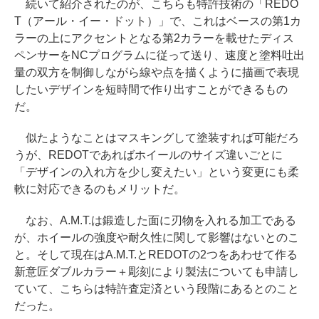
続いて紹介されたのが、こちらも特許技術の「REDO
T（アール・イー・ドット）」で、これはベースの第1カ
ラーの上にアクセントとなる第2カラーを載せたディス
ペンサーをNCプログラムに従って送り、速度と塗料吐出
量の双方を制御しながら線や点を描くように描画で表現
したいデザインを短時間で作り出すことができるもの
だ。
似たようなことはマスキングして塗装すれば可能だろ
うが、REDOTであればホイールのサイズ違いごとに
「デザインの入れ方を少し変えたい」という変更にも柔
軟に対応できるのもメリットだ。
なお、A.M.T.は鍛造した面に刃物を入れる加工である
が、ホイールの強度や耐久性に関して影響はないとのこ
と。そして現在はA.M.T.とREDOTの2つをあわせて作る
新意匠ダブルカラー＋彫刻により製法についても申請し
ていて、こちらは特許査定済という段階にあるとのこと
だった。