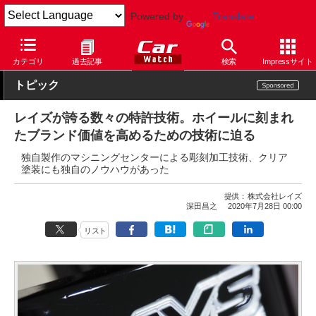
Powered by
Translate
Car Watch
カスタム
カー用品
ホイール
カテゴリ
過去記事
検索
Impressサイト
トピック
レイズが誇る数々の特許技術。ホイールに刻まれ
たブランド価値を高めるための技術に迫る
独自製作のマシニングセンターによる彫刻加工技術、クリア
塗装にも独自のノウハウがあった
提供：
株式会社レイズ
深田昌之
2020年7月28日 00:00
リスト