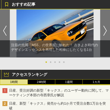
おすすめ記事
注目の光岡「M55」の世界観に触れた！ 古きよき時代の
デザインエッセンスを再現した相棒にしたくなる1台
●
●
●
●
●
アクセスランキング
1時間
24時間
1週間
1カ月
日産、受注好調の新型「キックス」のユーザー動向に関して、マ
ーケティング本部の寺西章氏が解説
日産、新型「キックス」発売から約1か月で受注台数1万台を突
破