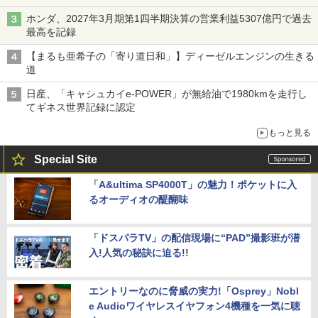
ホンダ、2027年3月期第1四半期決算の営業利益5307億円で過去
最高を記録
【まるも亜希子の「寄り道日和」】ディーゼルエンジンの生きる
道
日産、「キャシュカイe-POWER」が無給油で1980kmを走行し
てギネス世界記録に認定
もっと見る
Special Site
「A&ultima SP4000T」の魅力！ポケットに入
るオーディオの醍醐味
「ドスパラTV」の配信現場に“PAD”撮影班が潜
入!人気の秘訣に迫る!!
エントリーなのに脅威の実力!「Osprey」Nobl
e Audioワイヤレスイヤフォン4機種を一気に聴