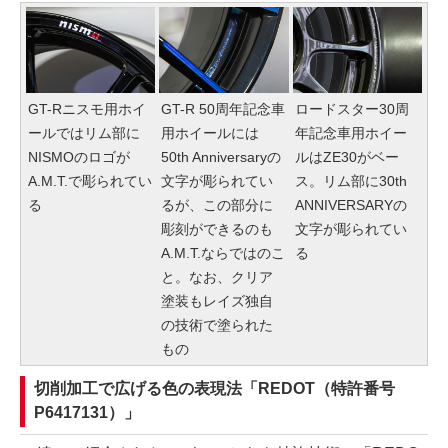
GT-Rニスモ用ホイ
GT-R 50周年記念車
ロードスター30周
ールではリム部に
用ホイールには
年記念車用ホイー
NISMOのロゴが
50th Anniversaryの
ルはZE30がベー
A.M.T.で彫られてい
文字が彫られてい
ス。リム部に30th
る
るが、この部分に
ANNIVERSARYの
彫刻ができるのも
文字が彫られてい
A.M.T.ならではのこ
る
と。なお、クリア
塗装もレイズ独自
の技術で塗られた
もの
切削加工で広げる色の表現法「REDOT（特許番号
P6417131）」