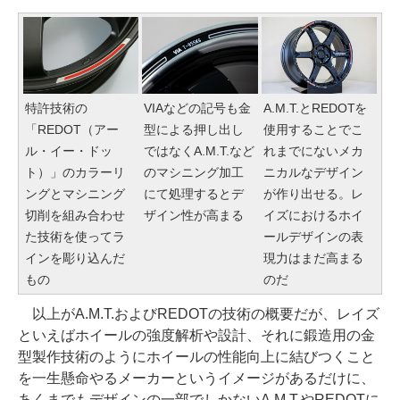
特許技術の
VIAなどの記号も金
A.M.T.とREDOTを
「REDOT（アー
型による押し出し
使用することでこ
ル・イー・ドッ
ではなくA.M.T.など
れまでにないメカ
ト）」のカラーリ
のマシニング加工
ニカルなデザイン
ングとマシニング
にて処理するとデ
が作り出せる。レ
切削を組み合わせ
ザイン性が高まる
イズにおけるホイ
た技術を使ってラ
ールデザインの表
インを彫り込んだ
現力はまだ高まる
もの
のだ
以上がA.M.T.およびREDOTの技術の概要だが、レイズ
といえばホイールの強度解析や設計、それに鍛造用の金
型製作技術のようにホイールの性能向上に結びつくこと
を一生懸命やるメーカーというイメージがあるだけに、
あくまでもデザインの一部でしかないA.M.T.やREDOTに