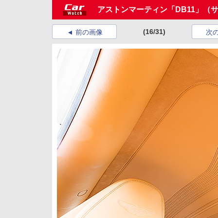
アストンマーティン「DB11」（
(16/31)
前の画像
次