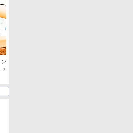
イン
。メ
日