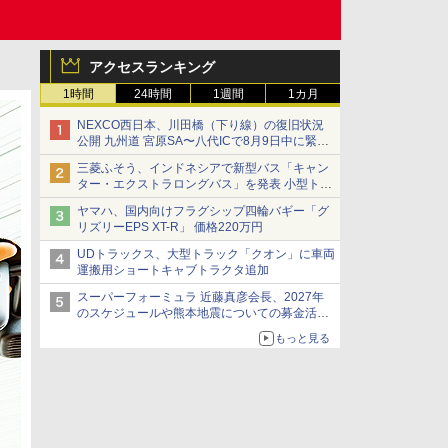
アクセスランキング
1時間
24時間
1週間
1カ月
NEXCO西日本、川田橋（下り線）の復旧状況
公開 九州道 宮原SA〜八代ICで8月9日中に緊急
車両を通行可能に
三菱ふそう、インドネシアで新型バス「キャン
ター・エクストラロングバス」を発表 小型トラ
ックベースの観光・旅客輸送向けバス
ヤマハ、国内向けフラグシップ四輪バギー「グ
リズリーEPS XT-R」 価格220万円
UDトラックス、大型トラック「クオン」に車両
運搬用ショートキャブトラクタ追加
スーパーフォーミュラ 近藤真彦会長、2027年
のスケジュールや熊本地震についての募金活動
を紹介
もっと見る