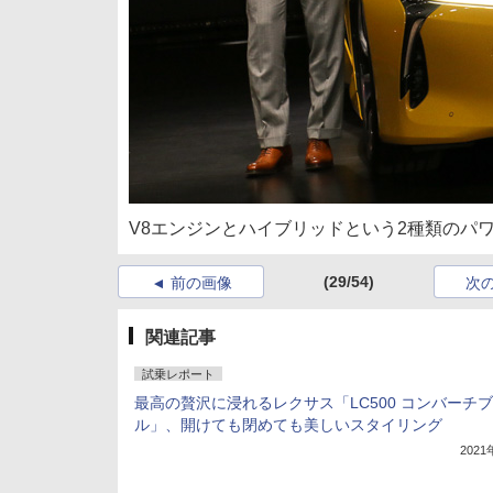
V8エンジンとハイブリッドという2種類のパ
(29/54)
前の画像
次
関連記事
試乗レポート
最高の贅沢に浸れるレクサス「LC500 コンバーチブ
ル」、開けても閉めても美しいスタイリング
202