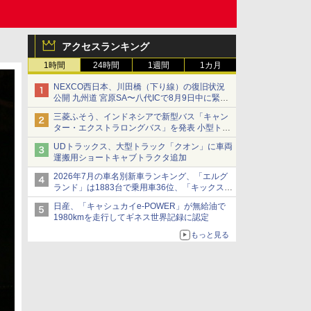
アクセスランキング
1時間
24時間
1週間
1カ月
NEXCO西日本、川田橋（下り線）の復旧状況
公開 九州道 宮原SA〜八代ICで8月9日中に緊急
車両を通行可能に
三菱ふそう、インドネシアで新型バス「キャン
ター・エクストラロングバス」を発表 小型トラ
ックベースの観光・旅客輸送向けバス
UDトラックス、大型トラック「クオン」に車両
運搬用ショートキャブトラクタ追加
2026年7月の車名別新車ランキング、「エルグ
ランド」は1883台で乗用車36位、「キックス」
は2591台で27位に
日産、「キャシュカイe-POWER」が無給油で
1980kmを走行してギネス世界記録に認定
もっと見る