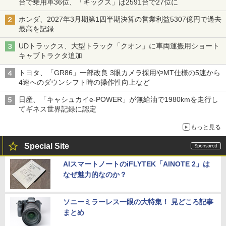
台で乗用車36位、「キックス」は2591台で27位に
ホンダ、2027年3月期第1四半期決算の営業利益5307億円で過去
最高を記録
UDトラックス、大型トラック「クオン」に車両運搬用ショート
キャブトラクタ追加
トヨタ、「GR86」一部改良 3眼カメラ採用やMT仕様の5速から
4速へのダウンシフト時の操作性向上など
日産、「キャシュカイe-POWER」が無給油で1980kmを走行し
てギネス世界記録に認定
もっと見る
Special Site
AIスマートノートのiFLYTEK「AINOTE 2」は
なぜ魅力的なのか？
ソニーミラーレス一眼の大特集！ 見どころ記事
まとめ