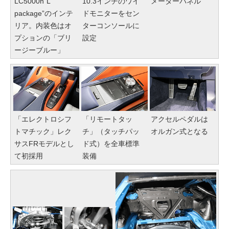
LC5000h“L
10.3インチのワイ
メーターパネル
package”のインテ
ドモニターをセン
リア。内装色はオ
ターコンソールに
プションの「ブリ
設定
ージーブルー」
「エレクトロシフ
「リモートタッ
アクセルペダルは
トマチック」レク
チ」（タッチパッ
オルガン式となる
サスFRモデルとし
ド式）を全車標準
て初採用
装備