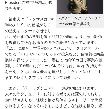
Presidentの福市得雄氏が挨
拶を実施。
レクサスインターナショナル
福市氏は「レクサスは198
President 福市得雄氏
9年の『LS』の登場からそ
の歴史をスタートさせまし
た。それまでの常識を覆す品質と信頼により、高い評価
を獲得して今なお我々の強みの基礎となっています。
『LS』に続き、世界初のラグジュアリークロスオーバー
である『RX』やハイブリッドの投入など、積極的に商品
展開を行なってきました。現在では約90カ国で事業を展
開し、2016年にはグローバルで67万台、国内では5万台
を超え、ともに過去最高を達成しました」と語り、これ
までのレクサスブランドについて紹介した。
また、「今、ラグジュアリーは転換期にあります。
人々のラグジュアリーに対する考え方は変化しており、
物の所有よりも、経験や物が発信するストーリーが重視
されるようになっています。さまざまな経験を積み、豊