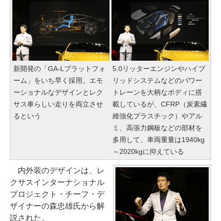
新開発の「GA-Lプラットフォ
5.0リッターエンジンやハイブ
ーム」をいち早く採用。エモ
リッドシステムなどのパワー
ーショナルなデザインとレク
トレーンを大柄なボディに搭
サス車らしい走りを両立させ
載しているが、CFRP（炭素繊
るという
維強化プラスチック）やアル
ミ、高張力鋼板などの部材を
多用して、車両重量は1940kg
～2020kgに抑えている
内外装のデザインは、レ
クサスインターナショナル
プロジェクト・チーフ・デ
ザイナーの森忠雄氏から解
説された。