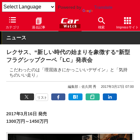
Powered by
Translate
Car Watch
自動車
レクサス
LC
カテゴリ
過去記事
検索
Impressサイト
ニュース
レクサス、“新しい時代の始まりを象徴する”新型
フラグシップクーペ「LC」発表会
こだわったのは「理屈抜きにかっこいいデザイン」と「気持
ちのいい走り」
編集部：佐久間 秀
2017年3月17日 07:00
リスト
2017年3月16日 発売
1300万円～1450万円