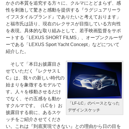
かさの本質を追究する方々に、クルマにとどまらず、感
性を刺激して驚きと感動を提供する『ラグジュアリーラ
イフスタイルブランド』でありたいと考えております」
と福市氏は語り、現在のレクサスが目指している方向性
を表現。具体的な取り組みとして、若手映画監督をサポ
ートする「LEXUS SHORT FILMS」、オープンクルーザ
ーである「LEXUS Sport Yacht Concept」などについて
紹介した。
そして「本日お披露目さ
せていただく『レクサス L
C』は、我々の新しい時代の
始まりを象徴するモデルで
す。人々を移動させるだけ
でなく、その五感をも動か
「LF-LC」のベースとなった
すクルマです。（LCを）お
デザインスケッチ
披露目する前に、あるスケ
ッチをご紹介させてくださ
い。これは『到底実現できない』との理由から日の目を