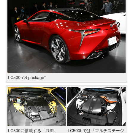
LC500h“S package”
LC500に搭載する「2UR-
LC500hでは「マルチステージ