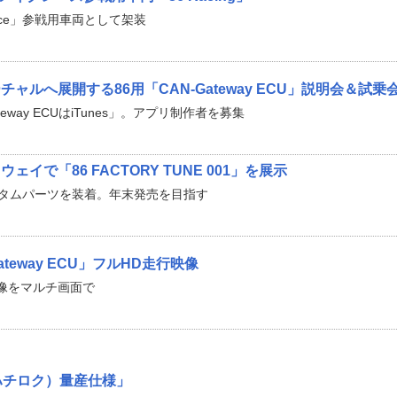
6 Race」参戦用車両として架装
ャルへ展開する86用「CAN-Gateway ECU」説明会＆試乗
ateway ECUはiTunes」。アプリ制作者を募集
イで「86 FACTORY TUNE 001」を展示
スタムパーツを装着。年末発売を目指す
ateway ECU」フルHD走行映像
像をマルチ画面で
ハチロク）量産仕様」