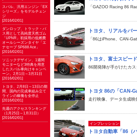
「GAZOO Racing 8
スバル、汎用エンジン「EX
シリーズ」をモデルチェン
ジ
[2016/02/01]
ダンロップ、トラック・バ
トヨタ、リアルをバーチ
ス用として高純度天然ゴム
「UPNR」初採用の低燃費
「86はiPhone、CAN-G
オールシーズンタイヤ「エ
ナセーブ SP688 Ace」
[2016/02/01]
トヨタ、富士スピードウェ
ソニックデザイン、1週間
モニターなど3特典を用意
86開発陣が手がけたカ
したスバル車向けキャンペ
ーン。2月1日～3月31日
[2016/02/01]
トヨタ、2月8日～13日の期
トヨタ 86の「CAN-G
間、国内の完成車組み立て
ラインの稼働を全停止
走行映像、データ生成映
[2016/02/01]
先週のアクセスランキング
（1月25日～1月31日）
[2016/02/01]
インプレッション
トヨタ自動車「86（