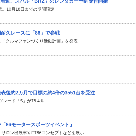
海道、スバル「BRZ」のレンタカー予約受付開始
意。10月18日までの期間限定
間耐久レースに「86」で参戦
じた「クルマファンづくり活動計画」を発表
表後約2カ月で目標の約4倍の3551台を受注
グレード「S」が78.4％
で「86モータースポーツイベント」
トサロン出展車やFT86コンセプトなどを展示