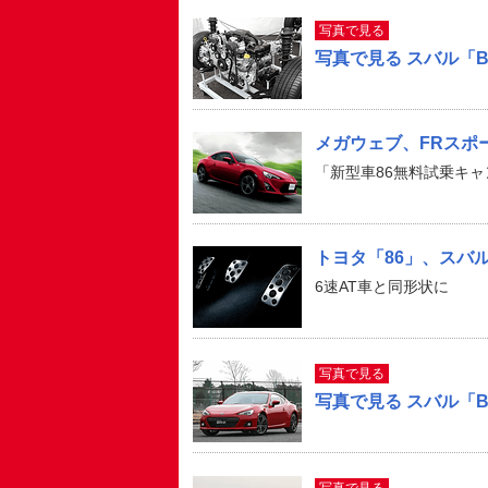
写真で見る
写真で見る スバル「
メガウェブ、FRスポ
「新型車86無料試乗キャン
トヨタ「86」、スバ
6速AT車と同形状に
写真で見る
写真で見る スバル「BR