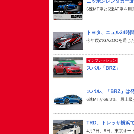
ニッポンレンタカー北
6速MT車と6速AT車を用
トヨタ、ニュル24時
今年度のGAZOOを通
インプレッション
スバル「BRZ」
スバル、「BRZ」は発
6速MTが66.3％、最上級
TRD、トレッサ横浜
4月7日、8日。東京オー