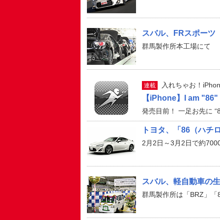
スバル、FRスポーツ
群馬製作所本工場にて
入れちゃお！iPhon
連載
【iPhone】I am "86"
発売目前！ 一足お先に “
トヨタ、「86（ハチ
2月2日～3月2日で約700
スバル、軽自動車の
群馬製作所は「BRZ」「