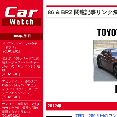
86 & BRZ 関連記事リンク
2016年2月1日
インプレッション
マセラティ
「ギブリ」
[2016/02/01]
ボルボ、“60シリーズ”に直
噴ターボ＋スーパーチャー
ジャーの「T6」エンジン追
加
[2016/02/01]
マセラティ、25台のクアト
ロポルテ限定の「マセラテ
ィ クアトロポルテ オーナー
シップキャンペーン」
[2016/02/01]
サンコー、赤外線LED付き
2012年
のカメラ2個で前後を同時
撮影できるドラレコ
TRD、280万円のワン
[2016/02/01]