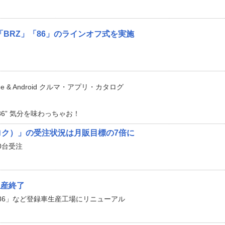
「BRZ」「86」のラインオフ式を実施
e & Android クルマ・アプリ・カタログ
86” 気分を味わっちゃお！
ロク）」の受注状況は月販目標の7倍に
0台受注
生産終了
86」など登録車生産工場にリニューアル