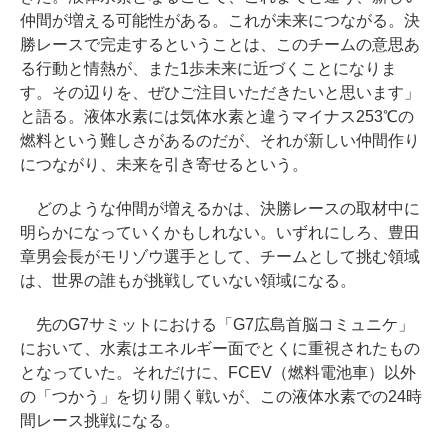
仲間が増える可能性がある。これが未来につながる。決
勝レースで完走するということは、このチームの意思あ
る行動と情熱が、また1歩未来に近づくことになりま
す。その辺りを、ぜひご注目いただきたいと思います」
と語る。液体水素には気体水素と違うマイナス253℃の
燃料という難しさがあるのだが、それが新しい仲間作り
につながり、未来を引き寄せるという。
どのような仲間が増えるかは、決勝レースの取材中に
明らかになっていくかもしれない。いずれにしろ、豊田
章男会長がモリゾウ選手として、チームとして挑む領域
は、世界の誰もが挑戦していない領域になる。
先のG7サミットにおける「G7広島首脳コミュニケ」
において、水素はエネルギー面でとくに重視されたもの
となっていた。それだけに、FCEV（燃料電池車）以外
の「つかう」を切り開く戦いが、この液体水素での24時
間レース挑戦になる。