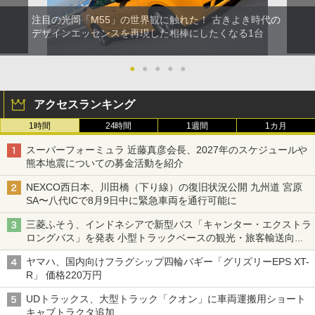
注目の光岡「M55」の世界観に触れた！ 古きよき時代の
デザインエッセンスを再現した相棒にしたくなる1台
●
●
●
●
●
アクセスランキング
1時間
24時間
1週間
1カ月
スーパーフォーミュラ 近藤真彦会長、2027年のスケジュールや
熊本地震についての募金活動を紹介
NEXCO西日本、川田橋（下り線）の復旧状況公開 九州道 宮原
SA〜八代ICで8月9日中に緊急車両を通行可能に
三菱ふそう、インドネシアで新型バス「キャンター・エクストラ
ロングバス」を発表 小型トラックベースの観光・旅客輸送向け
バス
ヤマハ、国内向けフラグシップ四輪バギー「グリズリーEPS XT-
R」 価格220万円
UDトラックス、大型トラック「クオン」に車両運搬用ショート
キャブトラクタ追加