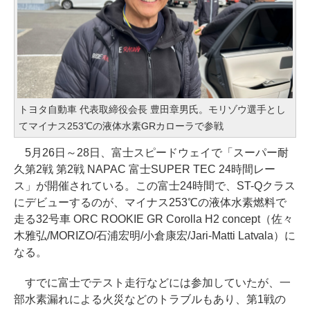
トヨタ自動車 代表取締役会長 豊田章男氏。モリゾウ選手とし
てマイナス253℃の液体水素GRカローラで参戦
5月26日～28日、富士スピードウェイで「スーパー耐
久第2戦 第2戦 NAPAC 富士SUPER TEC 24時間レー
ス」が開催されている。この富士24時間で、ST-Qクラス
にデビューするのが、マイナス253℃の液体水素燃料で
走る32号車 ORC ROOKIE GR Corolla H2 concept（佐々
木雅弘/MORIZO/石浦宏明/小倉康宏/Jari-Matti Latvala）に
なる。
すでに富士でテスト走行などには参加していたが、一
部水素漏れによる火災などのトラブルもあり、第1戦の