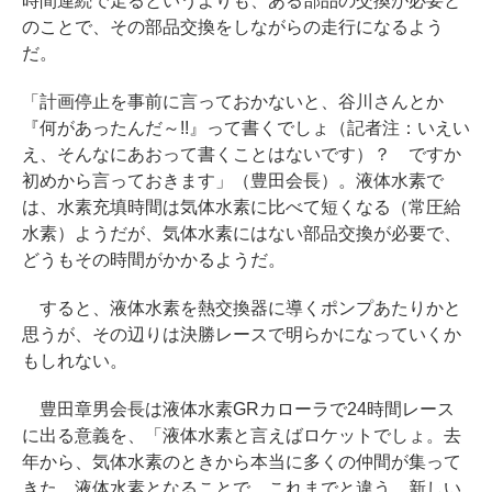
時間連続で走るというよりも、ある部品の交換が必要と
のことで、その部品交換をしながらの走行になるよう
だ。
「計画停止を事前に言っておかないと、谷川さんとか
『何があったんだ～!!』って書くでしょ（記者注：いえい
え、そんなにあおって書くことはないです）？ ですか
初めから言っておきます」（豊田会長）。液体水素で
は、水素充填時間は気体水素に比べて短くなる（常圧給
水素）ようだが、気体水素にはない部品交換が必要で、
どうもその時間がかかるようだ。
すると、液体水素を熱交換器に導くポンプあたりかと
思うが、その辺りは決勝レースで明らかになっていくか
もしれない。
豊田章男会長は液体水素GRカローラで24時間レース
に出る意義を、「液体水素と言えばロケットでしょ。去
年から、気体水素のときから本当に多くの仲間が集って
きた。液体水素となることで、これまでと違う、新しい