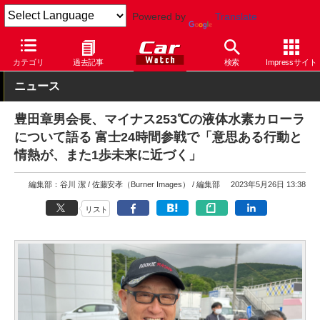
Powered by
Translate
Car Watch
モータースポーツ
スーパー耐久
カテゴリ
過去記事
検索
Impressサイト
ニュース
豊田章男会長、マイナス253℃の液体水素カローラ
について語る 富士24時間参戦で「意思ある行動と
情熱が、また1歩未来に近づく」
編集部：谷川 潔
佐藤安孝（Burner Images）
編集部
2023年5月26日 13:38
リスト