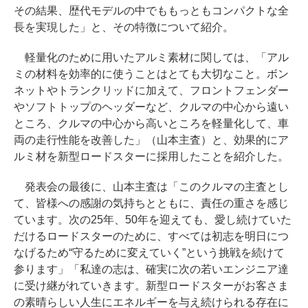
その結果、歴代モデルの中でももっともコンパクトな全
長を実現した」と、その特徴について紹介。
軽量化のために用いたアルミ素材に関しては、「アル
ミの材料を効率的に使うことはとても大切なこと。ボン
ネットやトランクリッドに加えて、フロントフェンダー
やソフトトップのヘッダーなど、クルマの中心から遠い
ところ、クルマの中心から高いところを軽量化して、車
両の走行性能を改善した」（山本主査）と、効果的にア
ルミ材を新型ロードスターに採用したことを紹介した。
発表会の最後に、山本主査は「このクルマの主査とし
て、皆様への感謝の気持ちとともに、責任の重さを感じ
ています。次の25年、50年を迎えても、愛し続けていた
だけるロードスターのために、すべては初志を明日につ
なげるため“守るために変えていく”という挑戦を続けて
参ります」「私達の志は、確実に次の若いエンジニア達
に受け継がれていきます。新型ロードスターがお客さま
の素晴らしい人生にエネルギーを与え続けられる存在に