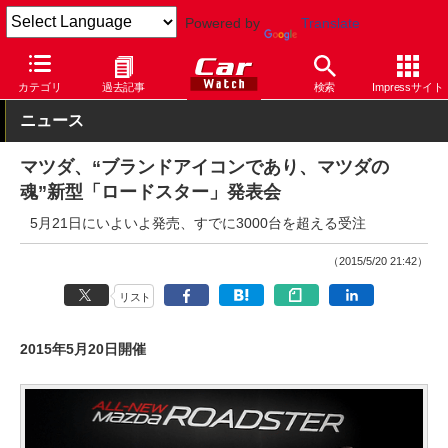
Powered by
Translate
Car Watch
自動車
マツダ
ロードスター
カテゴリ
過去記事
検索
Impressサイト
ニュース
マツダ、“ブランドアイコンであり、マツダの
魂”新型「ロードスター」発表会
5月21日にいよいよ発売、すでに3000台を超える受注
（2015/5/20 21:42）
リスト
2015年5月20日開催