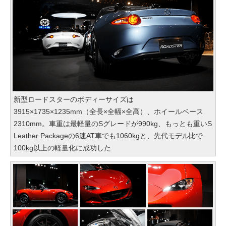
新型ロードスターのボディーサイズは
3915×1735×1235mm（全長×全幅×全高）、ホイールベース
2310mm。車重は最軽量のSグレードが990kg、もっとも重いS
Leather Packageの6速AT車でも1060kgと、先代モデル比で
100kg以上の軽量化に成功した