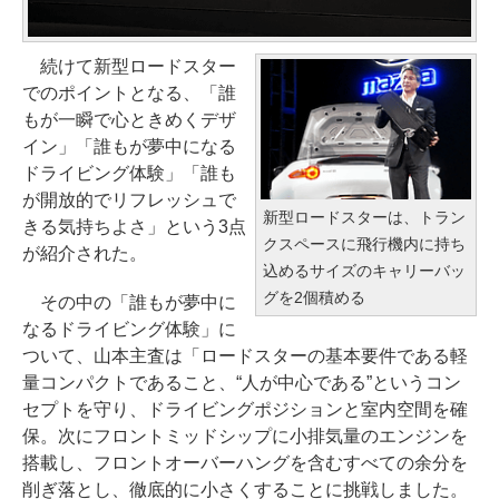
続けて新型ロードスター
でのポイントとなる、「誰
もが一瞬で心ときめくデザ
イン」「誰もが夢中になる
ドライビング体験」「誰も
が開放的でリフレッシュで
新型ロードスターは、トラン
きる気持ちよさ」という3点
クスペースに飛行機内に持ち
が紹介された。
込めるサイズのキャリーバッ
グを2個積める
その中の「誰もが夢中に
なるドライビング体験」に
ついて、山本主査は「ロードスターの基本要件である軽
量コンパクトであること、“人が中心である”というコン
セプトを守り、ドライビングポジションと室内空間を確
保。次にフロントミッドシップに小排気量のエンジンを
搭載し、フロントオーバーハングを含むすべての余分を
削ぎ落とし、徹底的に小さくすることに挑戦しました。