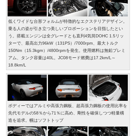
低くワイドな台形フォルムが特徴的なエクステリアデザイン。
乗る人の姿が引き立つ美しいプロポーションを目指したとい
う。搭載エンジンは全グレードとも直列4気筒DOHC 1.5リッ
ターで、最高出力96kW（131PS）/7000rpm、最大トルク
150Nm（15.3kgm）/4800rpmを発生。使用燃料は無鉛プレミ
アム、タンク容量は40L。JC08モード燃費は17.2km/L～
18.8km/L
ボディーではアルミや高張力鋼板、超高張力鋼板の使用比率を
先代モデルの58％から71％に高め、剛性を確保しつつ軽量構
造を追求。幌はソフトトップ