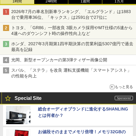
1時間
24時間
1週間
1カ月
2026年7月の車名別新車ランキング、「エルグランド」は1883
台で乗用車36位、「キックス」は2591台で27位に
トヨタ、「GR86」一部改良 3眼カメラ採用やMT仕様の5速から
4速へのダウンシフト時の操作性向上など
ホンダ、2027年3月期第1四半期決算の営業利益5307億円で過去
最高を記録
光岡、新型オープンカーの第3弾ティザー画像公開
スバル、「ステラ」を改良 運転支援機能「スマートアシスト」
の性能を向上
もっと見る
Special Site
総合オーディオブランドに進化するSHANLING
とは何者か？
お値段そのままでメモリ倍増！メモリ32GBの