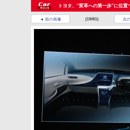
トヨタ、“変革への第一歩”に位置づ
(19/81)
前の画像
次