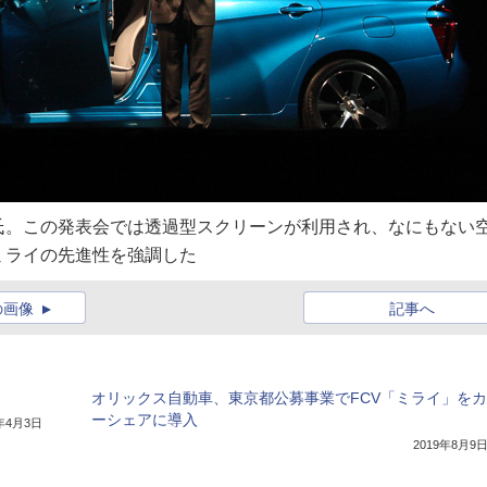
氏。この発表会では透過型スクリーンが利用され、なにもない
ミライの先進性を強調した
の画像
記事へ
オリックス自動車、東京都公募事業でFCV「ミライ」をカ
ーシェアに導入
0年4月3日
2019年8月9