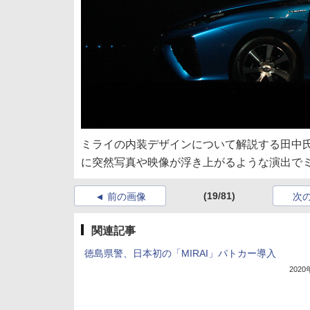
ミライの内装デザインについて解説する田中
に突然写真や映像が浮き上がるような演出で
(19/81)
前の画像
次
関連記事
徳島県警、日本初の「MIRAI」パトカー導入
202