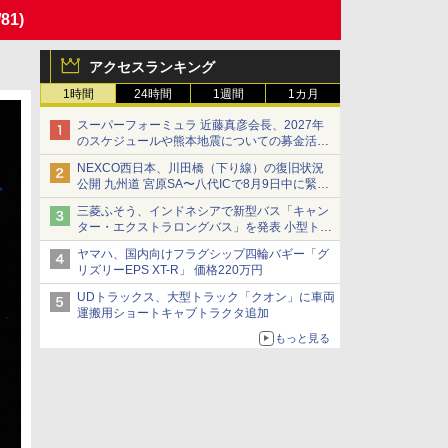
/81)
アクセスランキング
1時間
24時間
1週間
1カ月
スーパーフォーミュラ 近藤真彦会長、2027年
のスケジュールや熊本地震についての募金活動
を紹介
NEXCO西日本、川田橋（下り線）の復旧状況
公開 九州道 宮原SA〜八代ICで8月9日中に緊急
車両を通行可能に
三菱ふそう、インドネシアで新型バス「キャン
ター・エクストラロングバス」を発表 小型トラ
ックベースの観光・旅客輸送向けバス
ヤマハ、国内向けフラグシップ四輪バギー「グ
リズリーEPS XT-R」 価格220万円
UDトラックス、大型トラック「クオン」に車両
運搬用ショートキャブトラクタ追加
もっと見る