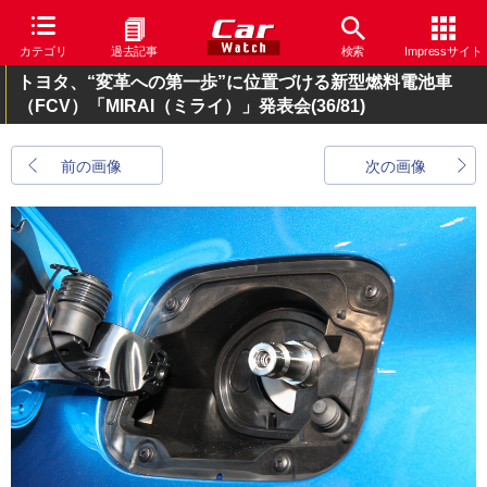
カテゴリ
過去記事
検索
Impressサイト
トヨタ、“変革への第一歩”に位置づける新型燃料電池車
（FCV）「MIRAI（ミライ）」発表会
(36/81)
前の画像
次の画像