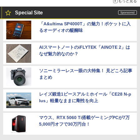
もっと見る
Special Site
「A&ultima SP4000T」の魅力！ポケットに入
るオーディオの醍醐味
AIスマートノートのiFLYTEK「AINOTE 2」は
なぜ魅力的なのか？
ソニーミラーレス一眼の大特集！ 見どころ記事
まとめ
レイズ鍛造1ピースアルミホイール「CE28 N-p
lus」軽量なままに剛性を向上
マウス、RTX 5060 Ti搭載ゲーミングPCが7万
5,000円オフで30万円台！