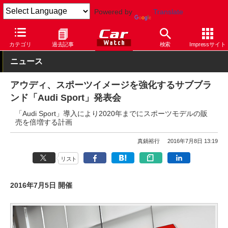
Powered by
Translate
Car Watch
自動車
アウディ
R8
カテゴリ
過去記事
検索
Impressサイト
ニュース
アウディ、スポーツイメージを強化するサブブラ
ンド「Audi Sport」発表会
「Audi Sport」導入により2020年までにスポーツモデルの販
売を倍増する計画
真鍋裕行
2016年7月8日 13:19
リスト
2016年7月5日 開催