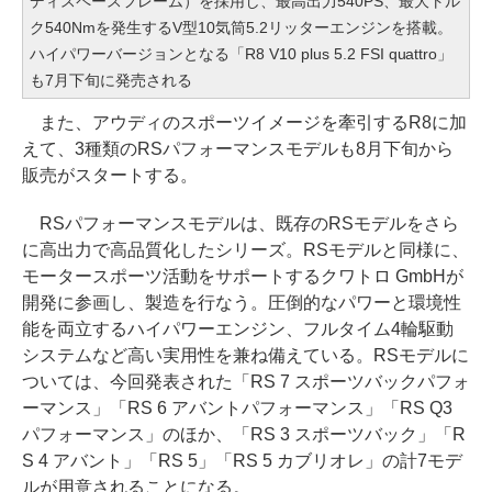
ディスペースフレーム）を採用し、最高出力540PS、最大トル
ク540Nmを発生するV型10気筒5.2リッターエンジンを搭載。
ハイパワーバージョンとなる「R8 V10 plus 5.2 FSI quattro」
も7月下旬に発売される
また、アウディのスポーツイメージを牽引するR8に加
えて、3種類のRSパフォーマンスモデルも8月下旬から
販売がスタートする。
RSパフォーマンスモデルは、既存のRSモデルをさら
に高出力で高品質化したシリーズ。RSモデルと同様に、
モータースポーツ活動をサポートするクワトロ GmbHが
開発に参画し、製造を行なう。圧倒的なパワーと環境性
能を両立するハイパワーエンジン、フルタイム4輪駆動
システムなど高い実用性を兼ね備えている。RSモデルに
ついては、今回発表された「RS 7 スポーツバックパフォ
ーマンス」「RS 6 アバントパフォーマンス」「RS Q3
パフォーマンス」のほか、「RS 3 スポーツバック」「R
S 4 アバント」「RS 5」「RS 5 カブリオレ」の計7モデ
ルが用意されることになる。