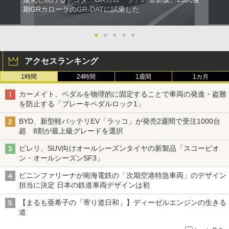
期GRカローラのGR-DATに試乗した
●
●
●
●
●
アクセスランキング
1時間
24時間
1週間
1カ月
カーメイト、ペダルを物理的に固定することで車両の発進・盗難
を防止する「ブレーキペダルロック1」
BYD、新型軽バッテリEV「ラッコ」が発売2週間で受注1000台
超 8割が最上級グレードを選択
ピレリ、SUV向けオールシーズンタイヤの新製品「スコーピオ
ン・オールシーズンSF3」
ピニンファリーナが南海電鉄の「次期空港特急車両」のデザイン
担当に決定 日本の鉄道車両デザインは初
【まるも亜希子の「寄り道日和」】ディーゼルエンジンの生きる
道