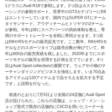
1クラスにAudi R18で参戦します。2つ目はカスタマーレ
ーシングの参戦サポート。世界中のGT3カテゴリーにR8
はエントリーしています。国内ではSUPER GTにチーム
タイサンサード、アウディチームヒトツヤマの2チーム
が参戦。今年は特にスペアパーツの供給体制を整え、専
用のサポートトレーラーを全戦に帯同させます。3つ目
はR8やRSモデルの販売拡充です。ここ数年、R8やRSモ
デルなどのスポーツタイプは販売台数が伸びていて、昨
年は600台の販売実績を残しました。2020年までにスポ
ーツモデルの販売を倍増する計画を立てています。4つ
目はAudi Sport collectionの展開です。ウェアや小物のマ
ーチャンダイジングビジネスを強化します。いま70点あ
るアイテムは120アイテムまで品そろえを拡大する予定
です」と説明を行なった。
前述のとおりに7月5日より全国の24店舗にAudi Sport
店が設けられた。これらの店舗は、ショップ・イン・シ
ョップ形式で既存の店舗内にCI/CDを用いたコーナーを