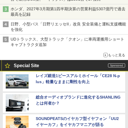
ホンダ、2027年3月期第1四半期決算の営業利益5307億円で過去
最高を記録
日野、小型バス「日野リエッセII」改良 安全装備と運転支援機能
を強化
UDトラックス、大型トラック「クオン」に車両運搬用ショート
キャブトラクタ追加
もっと見る
Special Site
レイズ鍛造1ピースアルミホイール「CE28 N-p
lus」軽量なままに剛性を向上
総合オーディオブランドに進化するSHANLING
とは何者か？
SOUNDPEATSのイヤカフ型イヤフォン「UU2
イヤーカフ」をイヤカフマニアが語る