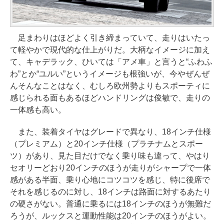
足まわりはほどよく引き締まっていて、走りはいたっ
て軽やかで現代的な仕上がりだ。大柄なイメージに加え
て、キャデラック、ひいては「アメ車」と言うと“ふわふ
わ”とか“ユルい”というイメージも根強いが、今やぜんぜ
んそんなことはなく、むしろ欧州勢よりもスポーティに
感じられる面もあるほどハンドリングは俊敏で、走りの
一体感も高い。
また、装着タイヤはグレードで異なり、18インチ仕様
（プレミアム）と20インチ仕様（プラチナムとスポー
ツ）があり、見た目だけでなく乗り味も違って、やはり
セオリーどおり20インチのほうが走りがシャープで一体
感がある半面、乗り心地にコツコツを感じ、特に後席で
それを感じるのに対し、18インチは路面に対するあたり
の硬さがない。普通に乗るには18インチのほうが無難だ
ろうが、ルックスと運動性能は20インチのほうがよい。