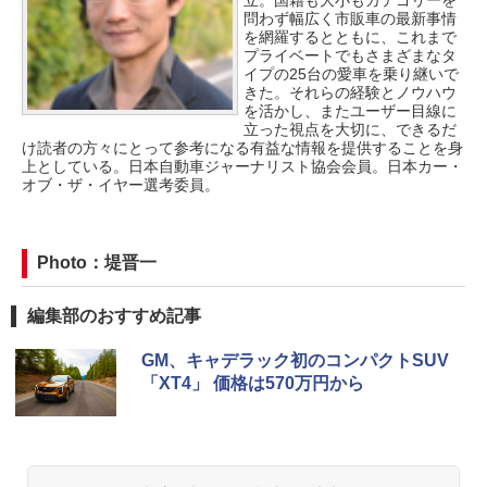
問わず幅広く市販車の最新事情
を網羅するとともに、これまで
プライベートでもさまざまなタ
イプの25台の愛車を乗り継いで
きた。それらの経験とノウハウ
を活かし、またユーザー目線に
立った視点を大切に、できるだ
け読者の方々にとって参考になる有益な情報を提供することを身
上としている。日本自動車ジャーナリスト協会会員。日本カー・
オブ・ザ・イヤー選考委員。
Photo：堤晋一
編集部のおすすめ記事
GM、キャデラック初のコンパクトSUV
「XT4」 価格は570万円から