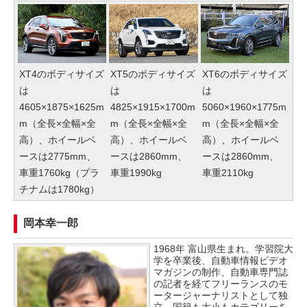
XT4のボディサイズ
XT5のボディサイズ
XT6のボディサイズ
は
は
は
4605×1875×1625m
4825×1915×1700m
5060×1960×1775m
m（全長×全幅×全
m（全長×全幅×全
m（全長×全幅×全
高）、ホイールベ
高）、ホイールベ
高）、ホイールベ
ースは2775mm、
ースは2860mm、
ースは2860mm、
車重1760kg（プラ
車重1990kg
車重2110kg
チナムは1780kg）
岡本幸一郎
1968年 富山県生まれ。学習院大
学を卒業後、自動車情報ビデオ
マガジンの制作、自動車専門誌
の記者を経てフリーランスのモ
ータージャーナリストとして独
立。国籍も大小もカテゴリーを