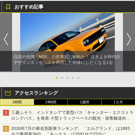
おすすめ記事
注目の光岡「M55」の世界観に触れた！ 古きよき時代の
デザインエッセンスを再現した相棒にしたくなる1台
●
●
●
●
●
アクセスランキング
1時間
24時間
1週間
1カ月
三菱ふそう、インドネシアで新型バス「キャンター・エクストラ
ロングバス」を発表 小型トラックベースの観光・旅客輸送向け
バス
2026年7月の車名別新車ランキング、「エルグランド」は1883
台で乗用車36位、「キックス」は2591台で27位に