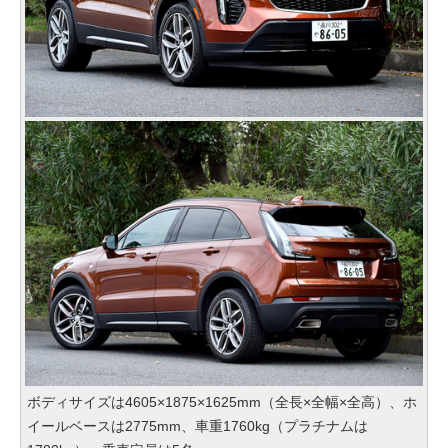
ボディサイズは4605×1875×1625mm（全長×全幅×全高）、ホ
イールベースは2775mm、車重1760kg（プラチナムは