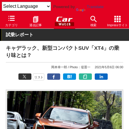
Powered by
Translate
Car Watch
自動車
キャデラック
その他
カテゴリ
過去記事
検索
Impressサイト
試乗レポート
キャデラック、新型コンパクトSUV「XT4」の乗
り味とは？
岡本幸一郎
Photo：堤晋一
2021年5月6日 06:00
リスト