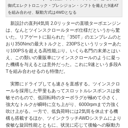
御式エレクトロニック・プレシジョン・シフトを備えた9速AT
を組み合わせ、駆動方式は4WDとなる
新設計の直列4気筒 2.0リッターの直噴ターボエンジン
は、なんとツインスクロールターボ仕様だというから驚
いた。リアゲートに貼られた「350T」のエンブレムのと
おり350Nmの最大トルクと、230PSというリッターあた
り100PSを超える高性能ぶり。いくら名門の末弟とはい
え、この類いの量販車にツインスクロールのように凝っ
た機構を与えるとは意外だった。これに9速という多段A
Tを組み合わせるのも特徴だ。
実際にドライブしても速さを直感する。ツインスクロ
ールを採用した甲斐もあってスロットルレスポンスは俊
敏そのもので、低回転時のターボラグが極めて小さく、
強大なトルクが瞬時に立ち上がり、6000rpmまで力強く
吹け上がる。一方で、低負荷時には2気筒を休止する機
構も搭載するほか、ツインクラッチAWDシステムにより
俊敏な旋回性能とともに、状況に応じて後輪への駆動力