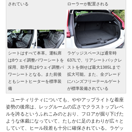
されている
ローラーが配置される
シートはすべて本革。運転席
ラゲッジスペースは通常時
は8ウェイ調整パワーシートを
637Lで、リアシートバックレ
採用、助手席は6ウェイ調整パ
ストを倒せば最大1385Lまで
ワーシートとなる。また前後
拡大可能。また、全グレード
ともシートヒーターを標準装
にハンズフリーテールゲート
備
が標準装備されている
ユーティリティについても、ややアップライトな着座
姿勢の後席は、レッグルームの広さでクラストップレベ
ルを誇るというふれこみのとおり、フロアが掘り下げた
ような体裁になっていて、たしかに足のまわりが広々と
していて、ヒール段差も十分に確保されている。ラゲッ