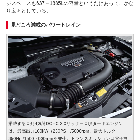
ジスペースも637～1385Lの容量というだけあって、かな
り広々としている。
見どころ満載のパワートレイン
搭載する直列4気筒DOHC 2.0リッター直噴ターボエンジン
は、最高出力169kW（230PS）/5000rpm、最大トルク
350Nm/1500-4000rpmを発生。トランスミッションは電子制