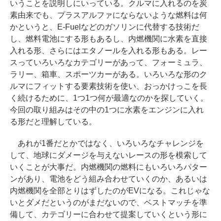
いうことを説明しにいっている。クルマに入れるのを炭
素由来でも、プラスアルファにならないような燃料は何
かというと、E-Fuelなどのガソリンに代替する技術だ
し、燃料電池にする形もあるし、内燃機関に水素を直接
入れる形、さらにはエタノールを入れる形もある。レー
スっていろいろなカテゴリーがあって、フォーミュラ、
ラリー、箱車、スポーツカーがある。いろいろな形のク
ルマにフィットする要素技術を使い、おっかけっこを長
く続けるために、1つ1つ何が最適なのかを探していく。
今回の取り組みはその中の1つに水素をエンジンに入れ
る形だと理解している。
あれが1番だとかではなく、いろいろなチャレンジを
して、地球にダメージを与えないレースの形を模索して
いくことが大事だ。内燃機関の燃料にもいろいろパター
ンがあり、電池をどう組み合わせていくのか、あるいは
内燃機関を全部とりはずしたのがEVになる。これじゃな
いとダメだというのがまだないので、ベストマッチを準
備して、カテゴリーに合わせて提案していくという形に