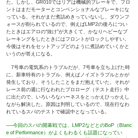
た。しかし、GR010ではリアは機械的ブレーキで、フロ
ントはまだモーターとコンベンショナルなブレーキにな
っている。それがまだ煮詰めきっていないし、ダウンフ
ォースが削られているので、例えばLMP2の後ろについ
たときはエアロの“抜け”が大きくて、かなりヘビーなブ
レーキングをしたときにはフロントがロックしやすい。
今後はそれをセットアップどのように煮詰めていくかと
いうのが答えになる。
7号車の電気系のトラブルだが、7号車を立ち上げた時
に、新車特有のトラブル、例えばノイズトラブルとかが
発生しており、そうしたことをまだ抱えていた。それが
レース前の週に行なわれたプロローグ（テスト走行）中
に出たので、いろいろなハーネスをとっかえひっかえし
ながら解決した。原因は判明しているので、現在行なわ
れているスパのテストで確認中となっている。
──
今回のスパの開幕戦では、LMP2などとのBoP（Blanc
e of Performance）がよくもわるくも話題になってい