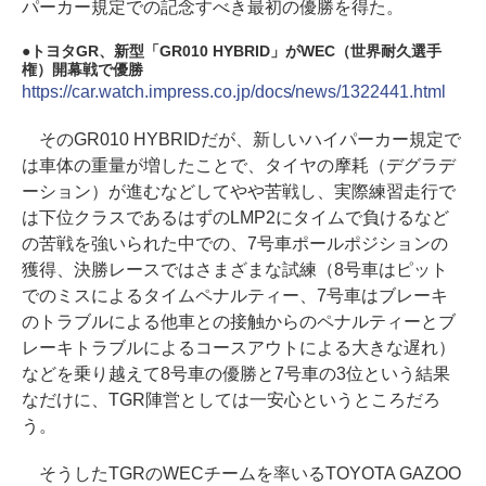
パーカー規定での記念すべき最初の優勝を得た。
トヨタGR、新型「GR010 HYBRID」がWEC（世界耐久選手
権）開幕戦で優勝
https://car.watch.impress.co.jp/docs/news/1322441.html
そのGR010 HYBRIDだが、新しいハイパーカー規定で
は車体の重量が増したことで、タイヤの摩耗（デグラデ
ーション）が進むなどしてやや苦戦し、実際練習走行で
は下位クラスであるはずのLMP2にタイムで負けるなど
の苦戦を強いられた中での、7号車ポールポジションの
獲得、決勝レースではさまざまな試練（8号車はピット
でのミスによるタイムペナルティー、7号車はブレーキ
のトラブルによる他車との接触からのペナルティーとブ
レーキトラブルによるコースアウトによる大きな遅れ）
などを乗り越えて8号車の優勝と7号車の3位という結果
なだけに、TGR陣営としては一安心というところだろ
う。
そうしたTGRのWECチームを率いるTOYOTA GAZOO