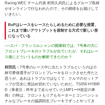
Racing WEC チーム代表 村田久武氏によるグループ取材
がオンラインで行なわれたので、その模様をお届けして
いきたい。
BoPはレースをレースたらしめるために必要な措置、
これまで違いアウトプットを規制する方式で新しい形
になっている
──
スパ・フランコルシャンの開幕戦では、7号車の方に
フロントブレーキのトラブルが出ていたが、それはレー
ス後にどういうものか解析できたのか？
村田氏：
7号車のレース中に出たトラブルというのは小
林可夢偉選手がフロントブレーキをロックさせた件だと
思うが、あれはトラブルではなくて、クルマのセットア
ップが完全に煮詰め切れていないためだ。TS050 HYBIR
D（筆者注：昨年まで走らせていたLMP1ーH規定の車
両）の時は、フロントもリアもモーターとコンベンショ
ナルなブレーキの協調回生ブレーキでずっとやってき