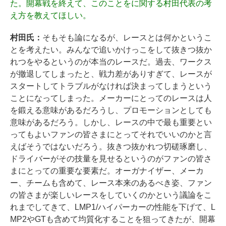
た。開幕戦を終えて、このことをに関する村田代表の考
え方を教えてほしい。
村田氏：
そもそも論になるが、レースとは何かというこ
とを考えたい。みんなで追いかけっこをして抜きつ抜か
れつをやるというのが本当のレースだ。過去、ワークス
が撤退してしまったと、戦力差がありすぎて、レースが
スタートしてトラブルがなければ決まってしまうという
ことになってしまった。メーカーにとってのレースは人
を鍛える意味があるだろうし、プロモーションとしても
意味があるだろう。しかし、レースの中で最も重要とい
ってもよいファンの皆さまにとってそれでいいのかと言
えばそうではないだろう。抜きつ抜かれつ切磋琢磨し、
ドライバーがその技量を見せるというのがファンの皆さ
まにとっての重要な要素だ。オーガナイザー、メーカ
ー、チームも含めて、レース本来のあるべき姿、ファン
の皆さまが楽しいレースをしていくのかという議論をこ
れまでしてきて、LMP1/ハイパーカーの性能を下げて、L
MP2やGTも含めて均質化することを狙ってきたが、開幕