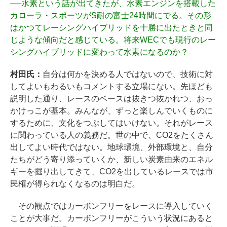
──
水素という話が出てきたが、水素エンジンを搭載した
カローラ・スポーツがS耐の富士24時間にでる。その形
はかつてレーシングハイブリッドを十勝に出たときと同
じような傾向だと感じている。将来WECでも現行のレー
シングハイブリッドに変わって水素になるのか？
村田氏：
自分は何かを決める人ではないので、技術に対
してよいもわるいもコメントする立場にない。先ほども
説明した通り、レースのベースは抜きつ抜かれつ、おっ
かけっこが基本。みんなが、ずっと楽しんでいくものに
するために、文化をつぶしてはいけない。それがレース
に関わっている人の義務だ。世の中で、CO2をたくさん
出してよい時代ではない。地球環境、外部環境と、自分
たちがどう寄り添っていくか、新しい炭素由来のエネル
ギーを掘り出してきて、CO2を出しているレースでは市
民権が得られなくなるのは明白だ。
その観点ではカーボンフリーをレースに導入していく
ことが大事だ。カーボンフリーがこういう状況にあると