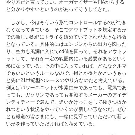
やり方だと言ってよい。オーガナイザーやFIAからする
と分かりやすいというのがあってそうしてきた。
しかし、今はそういう形でコントロールするのができ
なくなってきている。そこでアウトプットを規定する形
での新しいBoPにトライを始めていてそれが大きな特徴
となっている。具体的にはエンジンからの出力を図った
り、空力も風洞に入れてcd値を図って、それをアウトプ
ットして、それが一定の範囲内にいる必要があるという
形になっている。その中に入っていれば、どんなクルマ
でもいいというルールなので、損とか得とかというもっ
と先に21世紀型のレースのやり方なのだと考えている。
例えばパワーユニットが水素由来であっても、電気であ
っても、ガソリンであっても参戦するメーカーのアイデ
ンティティーで選んで、追いかけっこをして抜きつ抜か
れつという状況をやっていくのが新しい形なのだ。ぜひ
とも報道の皆さまにも、一緒に見守っていただいて新し
い形を作っていただければと考えている。