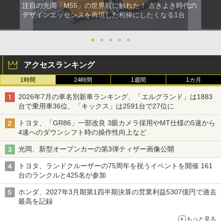
注目の光岡「M55」の世界観に触れた！ 古きよき時代の
デザインエッセンスを再現した相棒にしたくなる1台
●
●
●
●
●
アクセスランキング
1時間
24時間
1週間
1カ月
2026年7月の車名別新車ランキング、「エルグランド」は1883
台で乗用車36位、「キックス」は2591台で27位に
トヨタ、「GR86」一部改良 3眼カメラ採用やMT仕様の5速から
4速へのダウンシフト時の操作性向上など
光岡、新型オープンカーの第3弾ティザー画像公開
トヨタ、ランドクルーザーの75周年を祝うイベントを開催 161
台のランクルと425名が参加
ホンダ、2027年3月期第1四半期決算の営業利益5307億円で過去
最高を記録
もっと見る