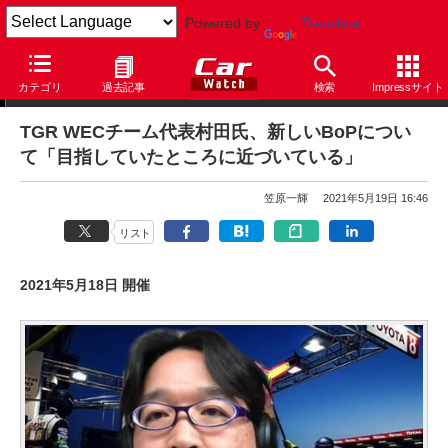
Powered by
Translate
ニュース
カテゴリ
過去記事
検索
Impressサイト
TGR WECチーム代表村田氏、新しいBoPについ
て「目指していたところに近づいている」
笠原一輝
2021年5月19日 16:46
リスト
2021年5月18日 開催