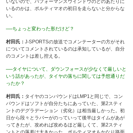
いないので、パフォーマンスウインドウのどのあたりに
いるのかは、ポルティマオの初日を走らないと分からな
い。
──
ちょっと変わった形だけど？
村田氏：
J-SPORTSの放送でコメンテーターの方がそれ
についてコメントされているのは承知しているが、自分
のコメントは差し控える。
──
タイヤについて、ダウンフォースが少なくて厳しいと
いう話があったが、タイヤの落ちに関しては予想通りだ
ったか？
村田氏：
タイヤのコンパウンドはLMP1と同じで、コン
パウンドはソフトが自分たちにあっていた、第2スティ
ントのデグラデーション（劣化）は相当厳しかった。初
日から段々とラバーがのっていって後半はタイムがあが
ってきたが、攻めれば攻めるほど厳しくて、第2スティ
ントとの落差は大きかった。ポルティマオもかなり路面