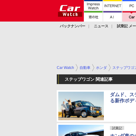
バックナンバー
ニュース
試乗記 メ
カスタム
Car Watch
自動車
ホンダ
ステップワゴ
ステップワゴン 関連記事
ダムド、ス
る新作ボデ
試乗記
ホンダ車の