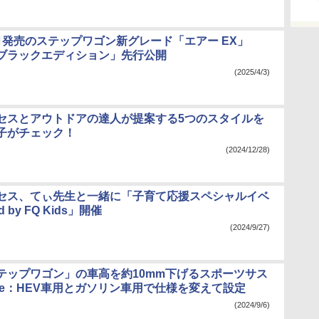
月発売のステップワゴン新グレード「エアー EX」
ブラックエディション」先行公開
(2025/4/3)
セスとアウトドアの達人が提案する5つのスタイルを
子がチェック！
(2024/12/28)
セス、てぃ先生と一緒に「子育て応援スペシャルイベ
d by FQ Kids」開催
(2024/9/27)
テップワゴン」の車高を約10mm下げるスポーツサス
 e：HEV車用とガソリン車用で仕様を変えて設定
(2024/9/6)