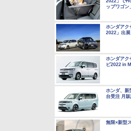
2022」で
ップワゴン
ホンダアク
2022」出
ホンダアク
ビ2022 in
ホンダ、新
台受注 月
無限×新型