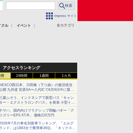
Impress サイト
全カテゴリ
イクル
イベント
アクセスランキング
時間
24時間
1週間
1カ月
NEXCO西日本、川田橋（下り線）の復旧状況
公開 九州道 宮原SA〜八代ICで8月9日中に緊急
車両を通行可能に
三菱ふそう、インドネシアで新型バス「キャン
ター・エクストラロングバス」を発表 小型トラ
ックベースの観光・旅客輸送向けバス
ヤマハ、国内向けフラグシップ四輪バギー「グ
リズリーEPS XT-R」 価格220万円
2026年7月の車名別新車ランキング、「エルグ
ランド」は1883台で乗用車36位、「キックス」
は2591台で27位に