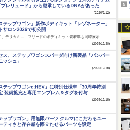
「プレリュード」から継承しているDNAがあった
(2026/2/12)
ステップワゴン」新作ボディキット「レゾネーター」
トサロン2026で初公開
ド、デリカミニ、フリードのボディキット装着車も同時展示
(2025/12/30)
セス、ステップワゴンスパーダ向け新製品「バンパー
ニッシュ」
(2025/12/18)
ステップワゴンe:HEV」に特別仕様車「30周年特別
定 装備拡充と専用エンブレム＆タグを付与
(2025/12/18)
テップワゴン」用無限パーツ クルマにこだわるユー
ーティさと存在感を際立たせるパーツを設定