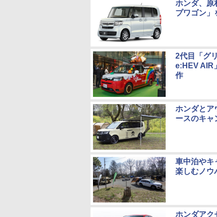
ホンダ、原
プワゴン」
2代目「グ
e:HEV 
作
ホンダとア
ースのキャ
車中泊やキャ
楽しむノウ
ホンダアク