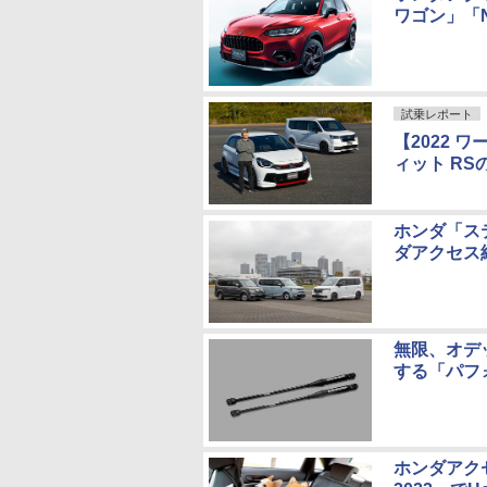
ワゴン」「
試乗レポート
【2022
ィット R
ホンダ「ス
ダアクセス
無限、オデ
する「パフ
ホンダアク