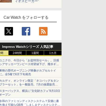
ィオスピーカー”
Car Watch をフォローする
Impress Watchシリーズ 人気記事
時間
24時間
1週間
1カ月
ユニクロ、今日から「お盆特別セール」。涼感
シアサッカーワンピース待望値下げ、撥水ギア
ショーツは1990円に
東映の歴代オープニング映像がカプセルトイ
に。全5種で8月下旬発売
カルディ、オンライン限定「ネコバッグ＆タン
ブラーセット」を一般販売。7月の抽選販売の
当選無効分
スターバックス、横浜に“文化財カフェ”8月10日
オープン
令和のファミコンディスクシステム？安価に書
き換え可能なGB用「しましまディスクシステ