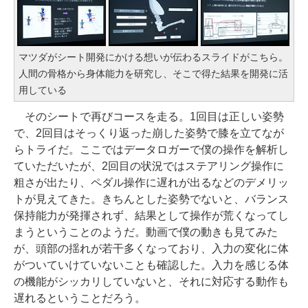
マツダがシート開発にかける想いが伝わるスライドがこちら。
人間の骨格から身体能力を研究し、そこで得た結果を開発に活
用している
そのシートで再びコースを走る。1回目は正しい姿勢
で、2回目はそっくり返った崩した姿勢で膝を立てなが
らトライだ。ここではデータロガーで僕の操作を解析し
ていただいたが、2回目の状況ではステアリング操作に
粗さが出たり、ペダル操作に遅れが出るなどのデメリッ
トが見えてきた。きちんとした姿勢でないと、バランス
保持能力が発揮されず、結果として操作が荒くなってし
まうということのようだ。動画で僕の動きも見てみた
が、頭部の揺れが若干多くなっており、入力の変化に体
がついていけていないことも確認した。入力を感じる体
の機能がシッカリしていないと、それに対応する動作も
遅れるということだろう。