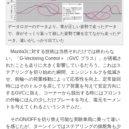
データロガーのデータより。青が正しい姿勢で走ったデータ
で、赤がそっくり返って崩した姿勢で膝を立てながら走ったデ
ータ。違いがしっかり出ていた
Mazda3に対する技術は当然それだけでは終わらな
い。「G-Vectoring Control＋（GVC プラス）」が搭載さ
れたことも走りに大きく影響しているだろう。これはス
テアリングを切り始めた瞬間、エンジントルクを低減さ
せ、前輪への荷重移動によって応答性を向上。定常旋回
時にはそのトルクを戻してリア荷重を与えて安定方向に
するGVCに加え、コーナーから脱出する時にはフロント
の外輪にほんの少しだけブレーキを与え、復元モーメン
トを与えてくれるというシステムだ。
そのON/OFFを切り替え可能な実験車両に乗って違い
を感じたが、ターンインではステアリングの操舵角も少