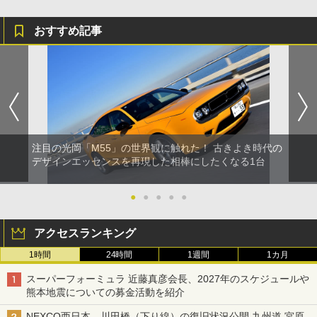
おすすめ記事
注目の光岡「M55」の世界観に触れた！ 古きよき時代の
デザインエッセンスを再現した相棒にしたくなる1台
●
●
●
●
●
アクセスランキング
1時間
24時間
1週間
1カ月
スーパーフォーミュラ 近藤真彦会長、2027年のスケジュールや
熊本地震についての募金活動を紹介
NEXCO西日本、川田橋（下り線）の復旧状況公開 九州道 宮原