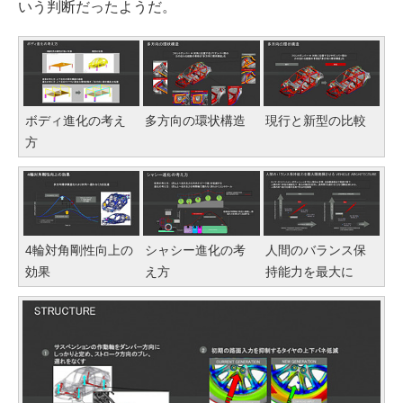
いう判断だったようだ。
ボディ進化の考え
多方向の環状構造
現行と新型の比較
方
4輪対角剛性向上の
シャシー進化の考
人間のバランス保
効果
え方
持能力を最大に