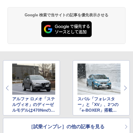
Google 検索で当サイトの記事を優先表示させる
アルファ ロメオ「ステ
スバル「フォレスタ
ルヴィオ」のディーゼ
ー」と「XV」、2つの
ルモデルは470Nmの最
「e-BOXER」搭載モ
大トルクで滑らかに加
デルの「雪国総合性
速
能」を山形で確認。ガ
［試乗インプレ］の他の記事を見る
ソリンモデルに対する
アドバンテージ