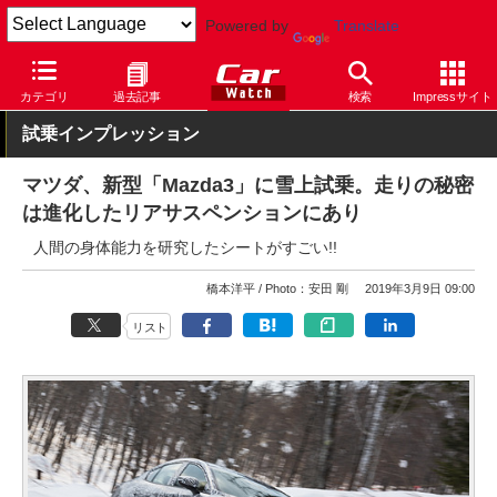
Powered by
Translate
Car Watch
自動車
マツダ
カテゴリ
過去記事
検索
Impressサイト
試乗インプレッション
マツダ、新型「Mazda3」に雪上試乗。走りの秘密
は進化したリアサスペンションにあり
人間の身体能力を研究したシートがすごい!!
橋本洋平
Photo：安田 剛
2019年3月9日 09:00
リスト