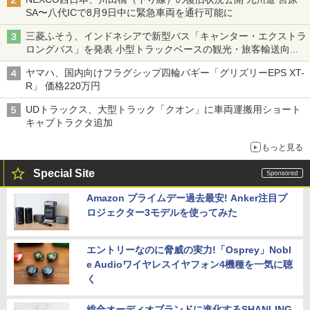
SA〜八代ICで8月9日中に緊急車両を通行可能に
三菱ふそう、インドネシアで新型バス「キャンター・エクストラ
ロングバス」を発表 小型トラックベースの観光・旅客輸送向け
バス
ヤマハ、国内向けフラグシップ四輪バギー「グリズリーEPS XT-
R」 価格220万円
UDトラックス、大型トラック「クオン」に車両運搬用ショート
キャブトラクタ追加
もっと見る
Special Site
Amazon プライムデー過去最安! Anker注目プ
ロジェクター3モデルを使ってみた
エントリーなのに脅威の実力!「Osprey」Nobl
e Audioワイヤレスイヤフォン4機種を一気に聴
く
総合オーディオブランドに進化するSHANLING