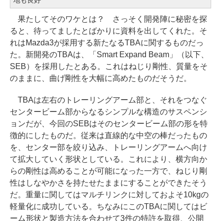
果たしてそのワケとは？ さっそく開発陣に秘密を探
ると、待ってましたとばかりに資料を出してくれた。そ
れはMazda3が採用する新たなるTBAに関するものだっ
た。新開発のTBAは、「Smart Expand Beam」（以下、
SEB）を採用したとある。これはねじり剛性、質量をそ
のままに、曲げ剛性を大幅に高めたものだそうだ。
TBAは左右のトレーリングアーム部と、それをつなぐ
センタービーム部からなるシンプルな構造のサスペンシ
ョンだが、今回のSEBはそのセンタービーム部の形を特
徴的にしたものだ。従来は直線的な中空の棒だったもの
を、センター部を絞り込み、トレーリングアームへ向け
て拡大していく形状としている。これにより、横方向か
らの剛性は高めることが可能になった一方で、ねじり剛
性はしなやかさを持たせたままにすることができたそう
だ。重量に関してはマルチリンクに対しておよそ10kgの
軽量化に成功している。ちなみにこのTBAに関してはビ
ーム形状と製造方法を合わせて3件の特許を取得、公開