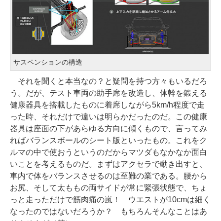
サスペンションの構造
それを聞くと本当なの？と疑問を持つ方々もいるだろ
う。だが、テスト車両の助手席を改造し、体幹を鍛える
健康器具を搭載したものに着席しながら5km/h程度で走
った時、それだけで違いは明らかだったのだ。この健康
器具は座面の下があらゆる方向に傾くもので、言ってみ
ればバランスボールのシート版といったもの。これをク
ルマの中で使おうというのだからマツダもなかなか面白
いことを考えるものだ。まずはアクセラで動き出すと、
車内で体をバランスさせるのは至難の業である。腰から
お尻、そして太ももの両サイドが常に緊張状態で、ちょ
っと走っただけで筋肉痛の嵐！ ウエストが10cmは細く
なったのではないだろうか？ もちろんそんなことはあ