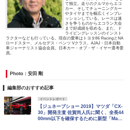
て独立。走りのクルマからエコ
カー、そしてチューニングカー
やタイヤまでを幅広くインプレ
ッションしている。レースは速
さを争うものからエコラン大会
まで好成績を収める。また、ド
ライビングレッスンのインスト
ラクターなども行っている。現在の愛車はトヨタ86 RacingとNA
ロードスター、メルセデス・ベンツ Vクラス。AJAJ・日本自動
車ジャーナリスト協会会員。日本カー・オブ・ザ・イヤー選考委
員。
Photo：安田 剛
編集部のおすすめ記事
イベントレポート
【ジュネーブショー 2019】マツダ「CX-
30」開発主査 佐賀尚人氏に聞く、全長44
00mm以下を確保するために新型「Mazd
a3」のプラットフォームを縮小