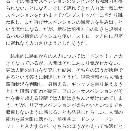
る。その間はサスペンションのダンピングも減衰力も得
られないことになる。そして遅れてきた入力は一気にサ
スペンションをたわませてバンプストッパーに当たり跳
ね返し、また再びサスペンションの減衰力を生み出すと
いう流れになる。だが、新型は前後方向の動きを規制す
るバルジ構造のブッシュを使い、ストローク方向に即座
に遅れなく入力させようとしたそうだ。
結果的に路面からの入力については「ドンッ！」と大
きくなっているが、人間はそれにあまり気が付かない。
実は人間の能力を研究した結果、そちらのほうが快適で
あるという答えに到達したそうだ。視覚情報から人間は
路面状況を判断し、身構える。ギャップを乗り越えよう
とした段階で筋肉が硬直。フロントサスペンションがそ
れを乗り越える段階では人間はきちんと受け止めてしま
う。だが、リアサスペンションが柔らかいといつまでも
収束しないように感じることも発見したらしい。人間の
能力を最大限に活かし、前後共に「ドンッ！ ドン
ッ！」と入力するが、そちらのほうがかえって快適だと