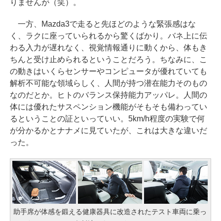
りませんが（笑）。
一方、Mazda3で走ると先ほどのような緊張感はな
く、ラクに座っていられるから驚くばかり。バネ上に伝
わる入力が遅れなく、視覚情報通りに動くから、体もき
ちんと受け止められるということだろう。ちなみに、こ
の動きはいくらセンサーやコンピュータが優れていても
解析不可能な領域らしく、人間が持つ潜在能力そのもの
なのだとか。ヒトのバランス保持能力アッパレ。人間の
体には優れたサスペンション機能がそもそも備わってい
るということの証といっていい。5km/h程度の実験で何
が分かるかとナナメに見ていたが、これは大きな違いだ
った。
助手席が体感を鍛える健康器具に改造されたテスト車両に乗っ