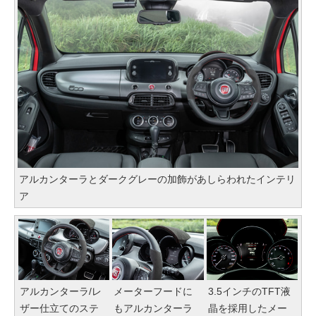
アルカンターラとダークグレーの加飾があしらわれたインテリ
ア
アルカンターラ/レ
メーターフードに
3.5インチのTFT液
ザー仕立てのステ
もアルカンターラ
晶を採用したメー