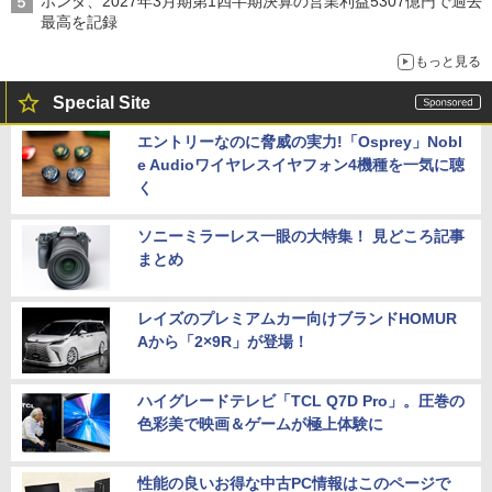
ホンダ、2027年3月期第1四半期決算の営業利益5307億円で過去
最高を記録
もっと見る
Special Site
エントリーなのに脅威の実力!「Osprey」Nobl
e Audioワイヤレスイヤフォン4機種を一気に聴
く
ソニーミラーレス一眼の大特集！ 見どころ記事
まとめ
レイズのプレミアムカー向けブランドHOMUR
Aから「2×9R」が登場！
ハイグレードテレビ「TCL Q7D Pro」。圧巻の
色彩美で映画＆ゲームが極上体験に
性能の良いお得な中古PC情報はこのページで