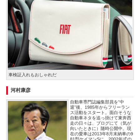
車検証入れもおしゃれだ
河村康彦
自動車専門誌編集部員を“中
退”後、1985年からフリーラン
ス活動をスタート。面白そうな
自動車ネタを追っ掛けて東奔西
走の日々は、ブログにて（気が
向いたときに）随時公開中。現
在の愛車は2013年8月末納車の9
81型ケイマンSに、2002年式の