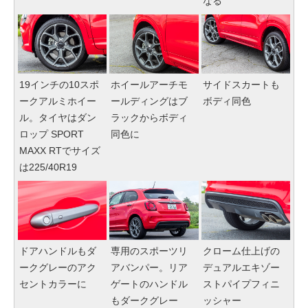
なる
19インチの10スポ
ホイールアーチモ
サイドスカートも
ークアルミホイー
ールディングはブ
ボディ同色
ル。タイヤはダン
ラックからボディ
ロップ SPORT
同色に
MAXX RTでサイズ
は225/40R19
ドアハンドルもダ
専用のスポーツリ
クローム仕上げの
ークグレーのアク
アバンパー。リア
デュアルエキゾー
セントカラーに
ゲートのハンドル
ストパイプフィニ
もダークグレー
ッシャー