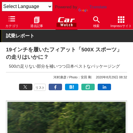
Powered by
Translate
Car Watch
自動車
フィアット
500X
カテゴリ
過去記事
検索
Impressサイト
試乗レポート
19インチを履いたフィアット「500X スポーツ」
の走りはいかに？
500の足りない部分を補いつつ日本ベストなパッケージング
河村康彦
Photo：安田 剛
2020年8月29日 08:32
リスト