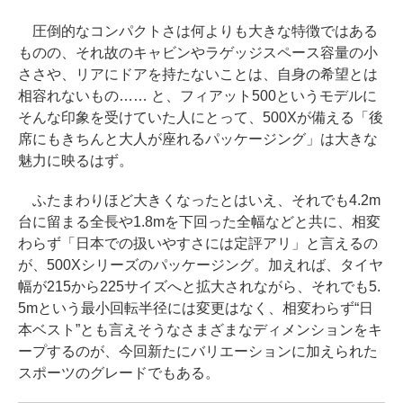
圧倒的なコンパクトさは何よりも大きな特徴ではある
ものの、それ故のキャビンやラゲッジスペース容量の小
ささや、リアにドアを持たないことは、自身の希望とは
相容れないもの…… と、フィアット500というモデルに
そんな印象を受けていた人にとって、500Xが備える「後
席にもきちんと大人が座れるパッケージング」は大きな
魅力に映るはず。
ふたまわりほど大きくなったとはいえ、それでも4.2m
台に留まる全長や1.8mを下回った全幅などと共に、相変
わらず「日本での扱いやすさには定評アリ」と言えるの
が、500Xシリーズのパッケージング。加えれば、タイヤ
幅が215から225サイズへと拡大されながら、それでも5.
5mという最小回転半径には変更はなく、相変わらず“日
本ベスト”とも言えそうなさまざまなディメンションをキ
ープするのが、今回新たにバリエーションに加えられた
スポーツのグレードでもある。