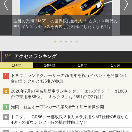
注目の光岡「M55」の世界観に触れた！ 古きよき時代の
デザインエッセンスを再現した相棒にしたくなる1台
●
●
●
●
●
アクセスランキング
1時間
24時間
1週間
1カ月
トヨタ、ランドクルーザーの75周年を祝うイベントを開催 161
台のランクルと425名が参加
2026年7月の車名別新車ランキング、「エルグランド」は1883
台で乗用車36位、「キックス」は2591台で27位に
光岡、新型オープンカーの第3弾ティザー画像公開
トヨタ、「GR86」一部改良 3眼カメラ採用やMT仕様の5速から
4速へのダウンシフト時の操作性向上など