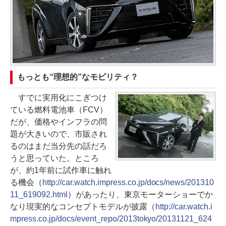
もっとも“理想的”なモビリティ？
すでに実用化にこぎつけ
ている燃料電池車（FCV）
だが、価格やインフラの問
題が大きいので、市販され
るのはまだ当分先の話だろ
うと思っていた。ところ
が、約1年前に試作車に触れ
る機会（
http://car.watch.impress.co.jp/docs/news/201310
11_619092.html
）があったり、東京モーターショーでか
なり現実的なコンセプトモデルが披露（
http://car.watch.i
mpress.co.jp/docs/event_repo/2013tokyo/20131121_624