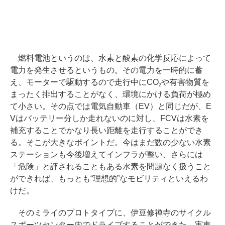
燃料電池というのは、水素と酸素の化学反応によって
電力を発生させるというもの。その電力を一時的に蓄
え、モーターで駆動するので走行中にCO
や有害物質を
2
まったく排出することがなく、環境にかける負荷が極め
て小さい。その点では電気自動車（EV）と同じだが、E
Vはバッテリー分しか走れないのに対し、FCVは水素を
補充することでかなり長い距離を走行することができ
る。そこが大きなポイントだ。今はまだ数の少ない水素
ステーションも今後増えてインフラが整い、さらには
「危険」と評されることもある水素を問題なく扱うこと
ができれば、もっとも“理想的”なモビリティといえるわ
けだ。
そのミライのプロトタイプに、伊豆修禅寺のサイクル
スポーツセンター内でドライブすることができた。実車