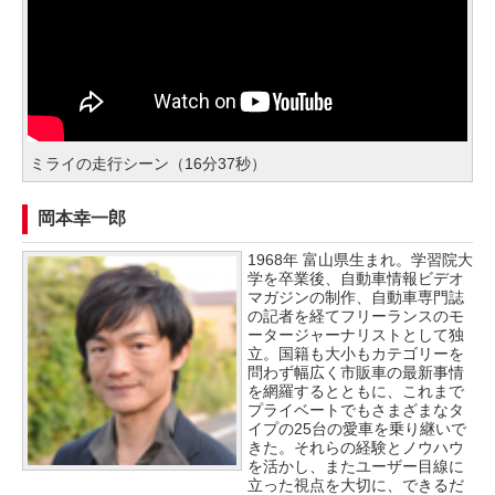
ミライの走行シーン（16分37秒）
岡本幸一郎
1968年 富山県生まれ。学習院大
学を卒業後、自動車情報ビデオ
マガジンの制作、自動車専門誌
の記者を経てフリーランスのモ
ータージャーナリストとして独
立。国籍も大小もカテゴリーを
問わず幅広く市販車の最新事情
を網羅するとともに、これまで
プライベートでもさまざまなタ
イプの25台の愛車を乗り継いで
きた。それらの経験とノウハウ
を活かし、またユーザー目線に
立った視点を大切に、できるだ