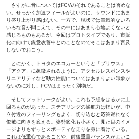
さすがに音についてはFCVのそれであることは否めな
い。せっかく加速フィールがよいのに、サウンドにあま
り盛り上がり感はない。一方で、現状では電気的ないろ
いろな音が聞こえて、その中にはあまり心地よくないと
感じるものもあるが、今回はプロトタイプであり、市販
化に向けて鋭意改善中とのことなのでそこはあまり言及
しないでおこう。
とにかく、トヨタのエコカーというと「プリウス」
「アクア」に象徴されるように、アクセルレスポンスや
リニアリティなど動力性能についてはあまりよい印象が
ないのに対し、FCVはまったく別物だ。
そしてフットワークがよい。これも予想をはるかに上
回るものがあった。ステアリングの操舵力は軽いが、中
立付近のフィーリングもよく、切り込むと応答遅れなく
俊敏に向きを変える。姿勢変化も小さく、見た目のイメ
ージよりもずっとスポーティな走りを身に着けている。
これは低重心であることや、前後重量バランスがよいこ