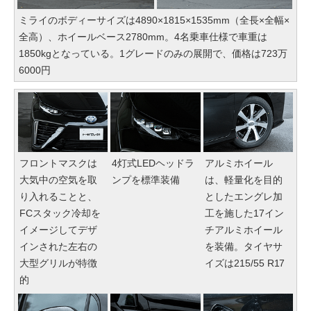
ミライのボディーサイズは4890×1815×1535mm（全長×全幅×
全高）、ホイールベース2780mm。4名乗車仕様で車重は
1850kgとなっている。1グレードのみの展開で、価格は723万
6000円
フロントマスクは
4灯式LEDヘッドラ
アルミホイール
大気中の空気を取
ンプを標準装備
は、軽量化を目的
り入れることと、
としたエングレ加
FCスタック冷却を
工を施した17イン
イメージしてデザ
チアルミホイール
インされた左右の
を装備。タイヤサ
大型グリルが特徴
イズは215/55 R17
的