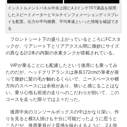
インストルメントパネル中央上段に4.2インチTFT液晶を採用
したスピードメーターとマルチインフォメーションディスプレ
イを配置。出力や平均燃費、平均車速といった情報を確認でき
る
フロントシート下の盛り上がっているところにFCスタ
ックが、リアシート下とリアアクスル間に微妙にサイズ
の異なる計2本の内製の水素タンクが搭載されている。
VIPが乗ることにも配慮したという後席にも乗ってみ
たのだが、ヘッドクリアランスは身長172cmの筆者が座
って微妙に髪の毛が触れるくらいで、ニースペースや横
方向のスペースには余裕があり、狭いと感じることはな
い。乗り心地も前述の走りへのこだわりが効いて、この
コースを走った限りでは上々だった。
後席中央のコンソールボックスの中はかなり深い。作
りを見ると横3人掛けも十分に可能だったように思うと
ころだが、後席乗員が上質感を味わえるように、2人掛