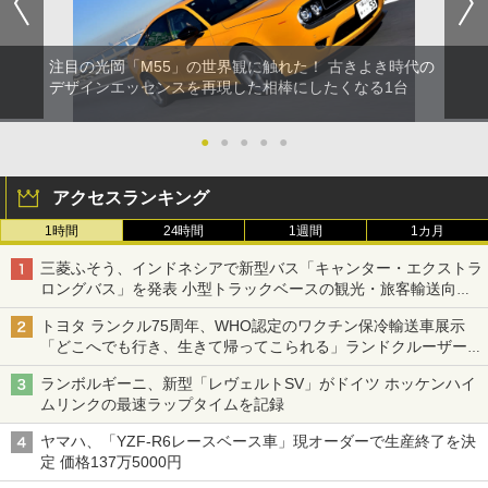
注目の光岡「M55」の世界観に触れた！ 古きよき時代の
デザインエッセンスを再現した相棒にしたくなる1台
●
●
●
●
●
アクセスランキング
1時間
24時間
1週間
1カ月
三菱ふそう、インドネシアで新型バス「キャンター・エクストラ
ロングバス」を発表 小型トラックベースの観光・旅客輸送向け
バス
トヨタ ランクル75周年、WHO認定のワクチン保冷輸送車展示
「どこへでも行き、生きて帰ってこられる」ランドクルーザーで
命をつなぐ
ランボルギーニ、新型「レヴェルトSV」がドイツ ホッケンハイ
ムリンクの最速ラップタイムを記録
ヤマハ、「YZF-R6レースベース車」現オーダーで生産終了を決
定 価格137万5000円