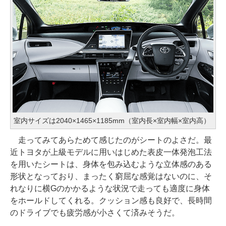
室内サイズは2040×1465×1185mm（室内長×室内幅×室内高）
走ってみてあらためて感じたのがシートのよさだ。最
近トヨタが上級モデルに用いはじめた表皮一体発泡工法
を用いたシートは、身体を包み込むような立体感のある
形状となっており、まったく窮屈な感覚はないのに、そ
れなりに横Gのかかるような状況で走っても適度に身体
をホールドしてくれる。クッション感も良好で、長時間
のドライブでも疲労感が小さくて済みそうだ。