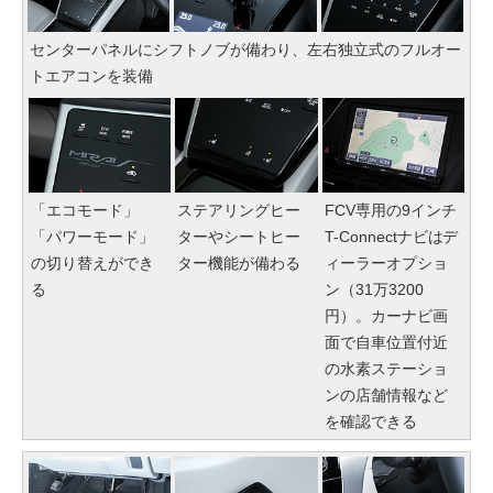
センターパネルにシフトノブが備わり、左右独立式のフルオー
トエアコンを装備
「エコモード」
ステアリングヒー
FCV専用の9インチ
「パワーモード」
ターやシートヒー
T-Connectナビはデ
の切り替えができ
ター機能が備わる
ィーラーオプショ
る
ン（31万3200
円）。カーナビ画
面で自車位置付近
の水素ステーショ
ンの店舗情報など
を確認できる