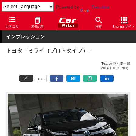
Powered by
Translate
Car Watch
自動車
トヨタ
MIRAI
カテゴリ
過去記事
検索
Impressサイト
インプレッション
トヨタ「ミライ（プロトタイプ）」
Text by 岡本幸一郎
（2014/11/19 01:00）
リスト