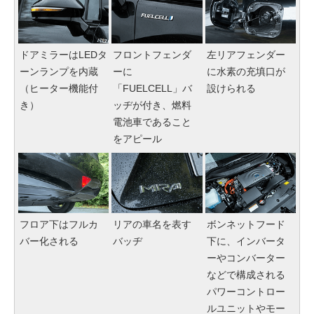
ドアミラーはLEDタ
フロントフェンダ
左リアフェンダー
ーンランプを内蔵
ーに
に水素の充填口が
（ヒーター機能付
「FUELCELL」バ
設けられる
き）
ッヂが付き、燃料
電池車であること
をアピール
フロア下はフルカ
リアの車名を表す
ボンネットフード
バー化される
バッヂ
下に、インバータ
ーやコンバーター
などで構成される
パワーコントロー
ルユニットやモー