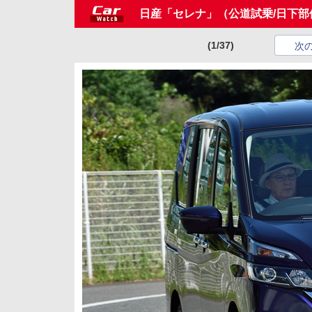
日産「セレナ」（公道試乗/日下部
(1/37)
次