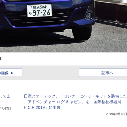
1
の画像
記事へ
して走
日産とオーテック、「セレナ」にベッドキットを装備した
「アドベンチャー ログ キャビン」を「国際福祉機器展
H.C.R.2019」に出展
0年7月2日
2019年9月18