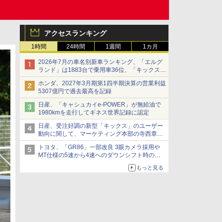
アクセスランキング
1時間
24時間
1週間
1カ月
2026年7月の車名別新車ランキング、「エルグ
ランド」は1883台で乗用車36位、「キックス」
は2591台で27位に
ホンダ、2027年3月期第1四半期決算の営業利益
5307億円で過去最高を記録
日産、「キャシュカイe-POWER」が無給油で
1980kmを走行してギネス世界記録に認定
日産、受注好調の新型「キックス」のユーザー
動向に関して、マーケティング本部の寺西章氏
が解説
トヨタ、「GR86」一部改良 3眼カメラ採用や
MT仕様の5速から4速へのダウンシフト時の操
作性向上など
もっと見る