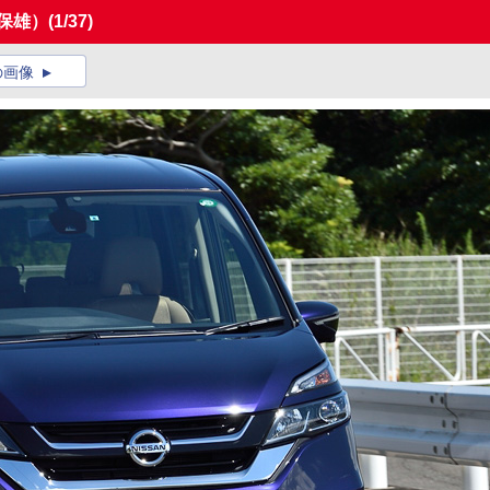
保雄）
(1/37)
の画像