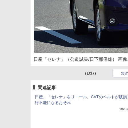
日産「セレナ」（公道試乗/日下部保雄） 画像
(1/37)
次
関連記事
日産、「セレナ」をリコール。CVTのベルトが破損
行不能になるおそれ
202