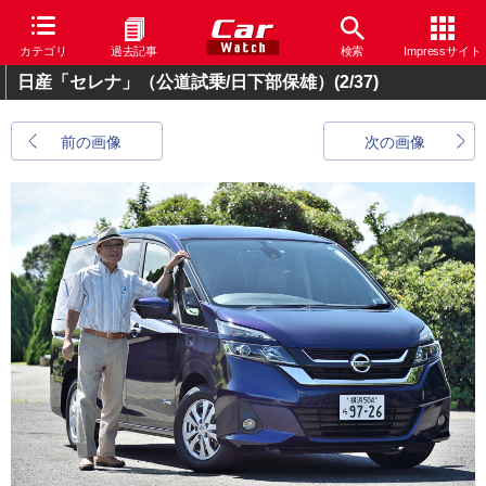
カテゴリ
過去記事
検索
Impressサイト
日産「セレナ」（公道試乗/日下部保雄）
(2/37)
前の画像
次の画像