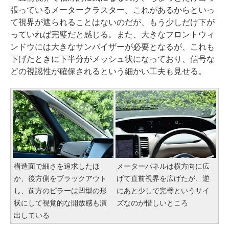
張っているメータークラスター。これがあるからといっ
て視界が遮られることはないのだが、もう少しだけ下が
っていれば完璧だと感じる。また、大きなフロントウィ
ンドウには大きなサンバイザーが必要となるが、これも
下げたときに下半分がメッシュ状になっており、信号な
どの視認性が確保されるという細かい工夫も見せる。
構造面で細さを追求したほ
メーターパネルは横方向に広
か、後方側をブラックアウト
げて直前視界を広げたが、逆
し、前方のピラーは凹型の形
にあと少しで完璧というサイ
状にして視覚的な開放感も演
ズなのが惜しいところ
出している