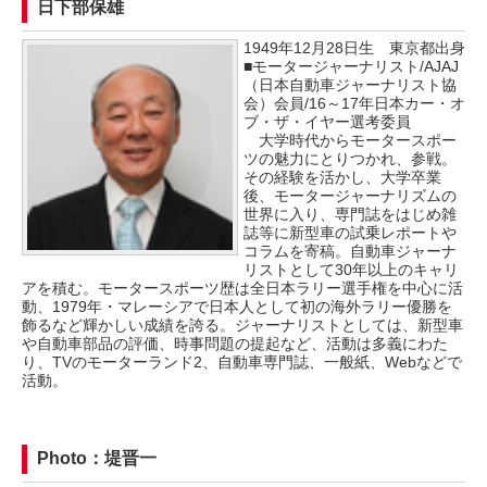
日下部保雄
1949年12月28日生 東京都出身
■モータージャーナリスト/AJAJ
（日本自動車ジャーナリスト協
会）会員/16～17年日本カー・オ
ブ・ザ・イヤー選考委員
大学時代からモータースポー
ツの魅力にとりつかれ、参戦。
その経験を活かし、大学卒業
後、モータージャーナリズムの
世界に入り、専門誌をはじめ雑
誌等に新型車の試乗レポートや
コラムを寄稿。自動車ジャーナ
リストとして30年以上のキャリ
アを積む。モータースポーツ歴は全日本ラリー選手権を中心に活
動、1979年・マレーシアで日本人として初の海外ラリー優勝を
飾るなど輝かしい成績を誇る。ジャーナリストとしては、新型車
や自動車部品の評価、時事問題の提起など、活動は多義にわた
り、TVのモーターランド2、自動車専門誌、一般紙、Webなどで
活動。
Photo：堤晋一