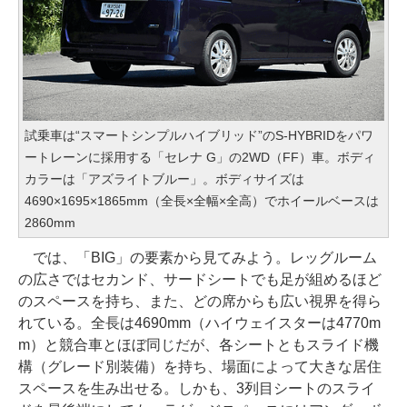
試乗車は“スマートシンプルハイブリッド”のS-HYBRIDをパワ
ートレーンに採用する「セレナ G」の2WD（FF）車。ボディ
カラーは「アズライトブルー」。ボディサイズは
4690×1695×1865mm（全長×全幅×全高）でホイールベースは
2860mm
では、「BIG」の要素から見てみよう。レッグルーム
の広さではセカンド、サードシートでも足が組めるほど
のスペースを持ち、また、どの席からも広い視界を得ら
れている。全長は4690mm（ハイウェイスターは4770m
m）と競合車とほぼ同じだが、各シートともスライド機
構（グレード別装備）を持ち、場面によって大きな居住
スペースを生み出せる。しかも、3列目シートのスライ