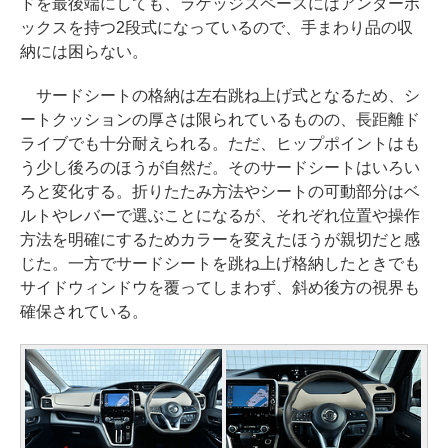
ドを最後端にしても、ラゲッジスペースにはアンダーボ
ックスを持つ2段式になっているので、手まわり品の収
納には困らない。
サードシートの格納は左右跳ね上げ式となるため、シ
ートクッションの厚さは限られているものの、長距離ド
ライブでも十分耐えられる。ただ、ヒップポイントはも
う少し後ろのほうが自然だ。そのサードシートはいろい
ろと変化する。折りたたみ方法やシートの可動部分はベ
ルトやレバーで選ぶことになるが、それぞれ位置や操作
方法を明確にするためカラーを変えたほうが親切だと感
じた。一方でサードシートを跳ね上げ格納したときでも
サイドウィンドウを覆ってしまわず、斜め後方の視界も
確保されている。