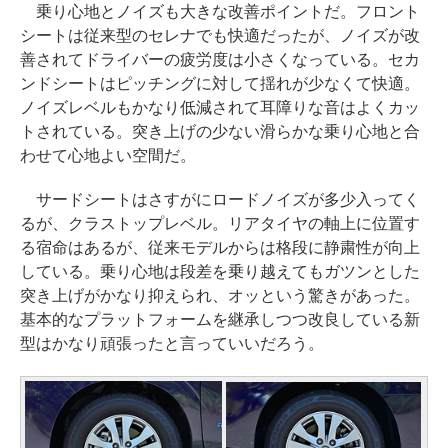
乗り心地とノイズも大きな改善ポイントだ。フロント
シートは従来型のセレナでも快適だったが、ノイズが改
善されてドライバーの疲労度は小さくなっている。セカ
ンドシートはピッチングに対して揺れが少なくて快適。
ノイズレベルもかなり低減されて耳障りな音はよくカッ
トされている。突き上げの少ない滑らかな乗り心地と合
わせて心地よい空間だ。
サードシートはさすがにロードノイズが多少入ってく
るが、クラストップレベル。リアタイヤの軸上に位置す
る宿命はあるが、従来モデルからは格段に静粛性が向上
している。乗り心地は段差を乗り越えてもガツンとした
突き上げがかなり抑えられ、オッという驚きがあった。
基本的なプラットフォームを継承しつつ改良している新
型はかなり頑張ったと言っていいだろう。