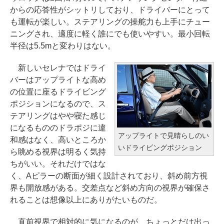
からの応答性がシットリしており、ドライバーにとって
も運転が楽しい。ステアリングの操舵力も上手にチュー
ニングされ、適度に軽く誰にでも使いやすい。最小回転
半径は5.5mと変わりはない。
新しいセレナではドライ
バーはアップライトな高め
の位置に座るドライビング
ポジションになるので、ス
テアリングはやや寝た感じ
になるもののドラポジに違
アップライトで見晴らしのい
和感はなく、高いところか
いドライビングポジション
ら眺める視界は明るく気持
ちがいい。それだけではな
く、Aピラーの断面が細く設計されており、斜め前方視
界も開放感がある。交差点など斜め方向の視界が確保さ
れることは想像以上にありがたいものだ。
直前視界で相対的に気になるのが、ちょっとだけ出っ