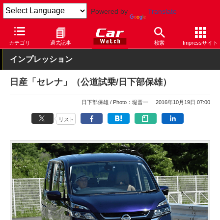
Powered by
Translate
Car Watch
自動車
日産
セレナ
カテゴリ
過去記事
検索
Impressサイト
インプレッション
日産「セレナ」（公道試乗/日下部保雄）
日下部保雄
Photo：堤晋一
2016年10月19日 07:00
リスト