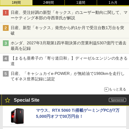
1時間
24時間
1週間
1カ月
日産、受注好調の新型「キックス」のユーザー動向に関して、マ
ーケティング本部の寺西章氏が解説
日産、新型「キックス」発売から約1か月で受注台数1万台を突
破
ホンダ、2027年3月期第1四半期決算の営業利益5307億円で過去
最高を記録
【まるも亜希子の「寄り道日和」】ディーゼルエンジンの生きる
道
日産、「キャシュカイe-POWER」が無給油で1980kmを走行し
てギネス世界記録に認定
もっと見る
Special Site
マウス、RTX 5060 Ti搭載ゲーミングPCが7万
5,000円オフで30万円台！