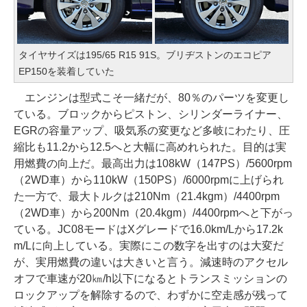
タイヤサイズは195/65 R15 91S。ブリヂストンのエコピア
EP150を装着していた
エンジンは型式こそ一緒だが、80％のパーツを変更し
ている。ブロックからピストン、シリンダーライナー、
EGRの容量アップ、吸気系の変更など多岐にわたり、圧
縮比も11.2から12.5へと大幅に高めれられた。目的は実
用燃費の向上だ。最高出力は108kW（147PS）/5600rpm
（2WD車）から110kW（150PS）/6000rpmに上げられ
た一方で、最大トルクは210Nm（21.4kgm）/4400rpm
（2WD車）から200Nm（20.4kgm）/4400rpmへと下がっ
ている。JC08モードはXグレードで16.0km/Lから17.2k
m/Lに向上している。実際にこの数字を出すのは大変だ
が、実用燃費の違いは大きいと言う。減速時のアクセル
オフで車速が20㎞/h以下になるとトランスミッションの
ロックアップを解除するので、わずかに空走感が残って