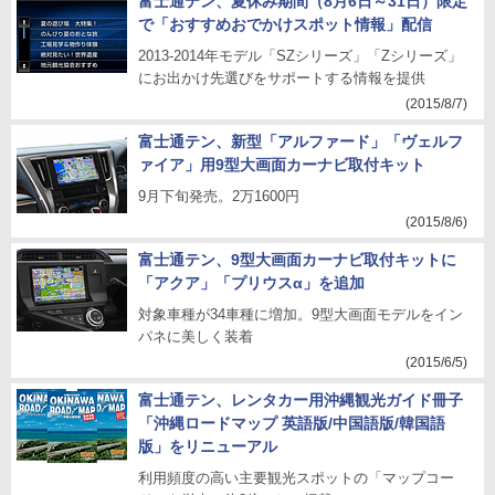
富士通テン、夏休み期間（8月6日～31日）限定
で「おすすめおでかけスポット情報」配信
2013-2014年モデル「SZシリーズ」「Zシリーズ」
にお出かけ先選びをサポートする情報を提供
(2015/8/7)
富士通テン、新型「アルファード」「ヴェルフ
ァイア」用9型大画面カーナビ取付キット
9月下旬発売。2万1600円
(2015/8/6)
富士通テン、9型大画面カーナビ取付キットに
「アクア」「プリウスα」を追加
対象車種が34車種に増加。9型大画面モデルをイン
パネに美しく装着
(2015/6/5)
富士通テン、レンタカー用沖縄観光ガイド冊子
「沖縄ロードマップ 英語版/中国語版/韓国語
版」をリニューアル
利用頻度の高い主要観光スポットの「マップコー