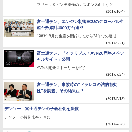
フリック＆ピンチ操作のレスポンス向上など
(2017/10/4)
富士通テン、エンジン制御ECUのグローバル生
産台数累計4000万台達成
1983年8月に生産を開始してから34年での達成
(2017/9/21)
富士通テン、「イクリプス・AVN20周年スペシ
ャルサイト」公開
AVNの開発ストーリーを紹介
(2017/7/24)
富士通テン、事故時の“ドラレコの法的有効
性”を調査。その結果は？
(2017/5/18)
デンソー、富士通テンの子会社化を決議
デンソーが持株比率51％に
(2017/4/28)