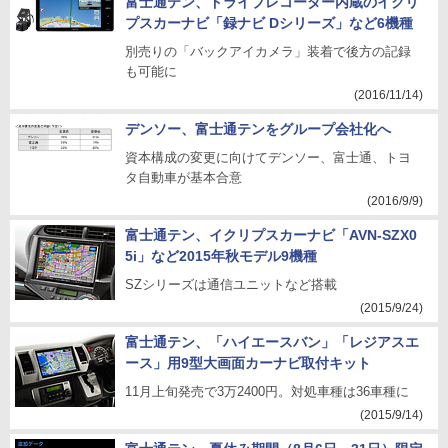
富士通テン、ドライブレコーダー内蔵のイクリ
プスカーナビ「録ナビ Dシリーズ」など6機種
別売りの「バックアイカメラ」装着で後方の記録
も可能に
(2016/11/14)
デンソー、富士通テンをグループ会社化へ
資本構成の変更に向けてデンソー、富士通、トヨ
タ自動車が基本合意
(2016/9/9)
富士通テン、イクリプスカーナビ「AVN-SZX0
5i」など2015年秋モデル9機種
SZシリーズは通信ユニットなど搭載
(2015/9/24)
富士通テン、「ハイエースバン」「レジアスエ
ース」用9型大画面カーナビ取付キット
11月上旬発売で3万2400円。対処車種は36車種に
(2015/9/14)