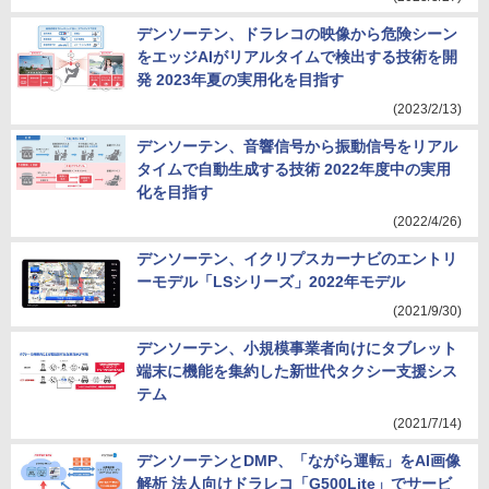
デンソーテン、ドラレコの映像から危険シーン
をエッジAIがリアルタイムで検出する技術を開
発 2023年夏の実用化を目指す
(2023/2/13)
デンソーテン、音響信号から振動信号をリアル
タイムで自動生成する技術 2022年度中の実用
化を目指す
(2022/4/26)
デンソーテン、イクリプスカーナビのエントリ
ーモデル「LSシリーズ」2022年モデル
(2021/9/30)
デンソーテン、小規模事業者向けにタブレット
端末に機能を集約した新世代タクシー支援シス
テム
(2021/7/14)
デンソーテンとDMP、「ながら運転」をAI画像
解析 法人向けドラレコ「G500Lite」でサービ