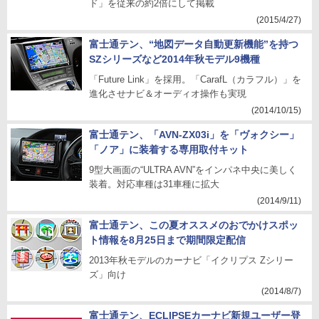
ド」を従来の約2倍にして掲載
(2015/4/27)
富士通テン、“地図データ自動更新機能”を持つ
SZシリーズなど2014年秋モデル9機種
「Future Link」を採用。「CarafL（カラフル）」を
進化させナビ＆オーディオ操作も実現
(2014/10/15)
富士通テン、「AVN-ZX03i」を「ヴォクシー」
「ノア」に装着する専用取付キット
9型大画面の“ULTRA AVN”をインパネ中央に美しく
装着。対応車種は31車種に拡大
(2014/9/11)
富士通テン、この夏オススメのおでかけスポッ
ト情報を8月25日まで期間限定配信
2013年秋モデルのカーナビ「イクリプス Zシリー
ズ」向け
(2014/8/7)
富士通テン、ECLIPSEカーナビ新規ユーザー登