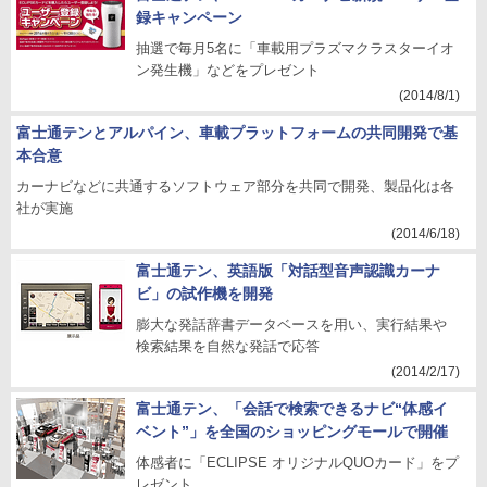
録キャンペーン
抽選で毎月5名に「車載用プラズマクラスターイオ
ン発生機」などをプレゼント
(2014/8/1)
富士通テンとアルパイン、車載プラットフォームの共同開発で基
本合意
カーナビなどに共通するソフトウェア部分を共同で開発、製品化は各
社が実施
(2014/6/18)
富士通テン、英語版「対話型音声認識カーナ
ビ」の試作機を開発
膨大な発話辞書データベースを用い、実行結果や
検索結果を自然な発話で応答
(2014/2/17)
富士通テン、「会話で検索できるナビ“体感イ
ベント”」を全国のショッピングモールで開催
体感者に「ECLIPSE オリジナルQUOカード」をプ
レゼント