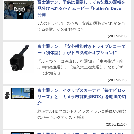
富士通テン、子供は目隠ししても父親の運転を
見分けられるか？ ムービー「Father's Drive」
公開
3人のドライバーのうち、父親の運転がどれかを当
てる実験。その正解率は？
(2017/3/21)
富士通テン、「安心機能付きドライブレコーダ
ー（別体型）」がトヨタ純正オプションに
「ふらつき・はみ出し走行通知」「車両接近・前
方車両発進通知」「進入禁止標識通知」などブザ
ーでお知らせ
(2017/3/15)
富士通テン、イクリプスカーナビ「録ナビ Dシ
リーズ」と「カメラ機能拡張BOX」を動画で紹
介
純正フルHDフロントカメラのドラレコ映像や3種類
のパーキングアシスト解説
(2016/11/16)