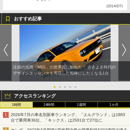
(2014/2/7)
おすすめ記事
注目の光岡「M55」の世界観に触れた！ 古きよき時代の
デザインエッセンスを再現した相棒にしたくなる1台
●
●
●
●
●
アクセスランキング
1時間
24時間
1週間
1カ月
2026年7月の車名別新車ランキング、「エルグランド」は1883
台で乗用車36位、「キックス」は2591台で27位に