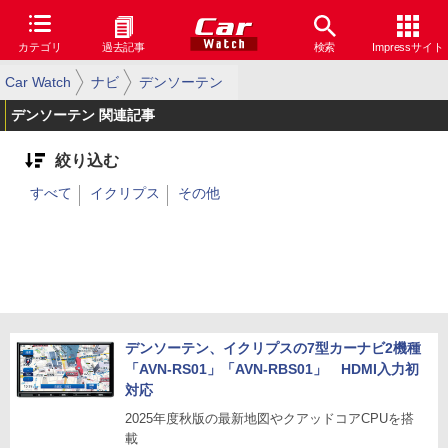
カテゴリ
過去記事
検索
Impressサイト
Car Watch
ナビ
デンソーテン
デンソーテン 関連記事
絞り込む
すべて
イクリプス
その他
デンソーテン、イクリプスの7型カーナビ2機種
「AVN-RS01」「AVN-RBS01」 HDMI入力初
対応
2025年度秋版の最新地図やクアッドコアCPUを搭
載