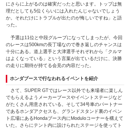
にさらに上がるのは確実だったと思います。トップは無
理だとしても5位くらいには入れたんじゃないでしょう
か。それだけにトラブルが出たのが悔しいですね」と語
った。
予選は11位と中段グループになってしまったが、今回
のレースは500kmの長丁場なので巻き返しのチャンスは
十分にある。道上選手と大津選手それぞれから「クルマ
はよくなっている」という言葉が出ているだけに、決勝
の走りに期待が持てる会見の内容だった。
ホンダブースで行なわれるイベントを紹介
さて、SUPER GTではレース以外でも来場者に楽しん
でもらえるようメーカーブースやイベントステージなど
がたくさん用意されている。そして34号車のパートナー
であるホンダアクセスも、グランドスタンド裏のイベン
ト広場にあるHondaブース内にModuloコーナーを構えて
いた。さらにテント内に設けられたステージを使ってト