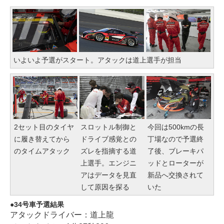
いよいよ予選がスタート。アタックは道上選手が担当
2セット目のタイヤ
スロットル制御と
今回は500kmの長
に履き替えてから
ドライブ感覚との
丁場なので予選終
のタイムアタック
ズレを指摘する道
了後、ブレーキパ
上選手。エンジニ
ッドとローターが
アはデータを見直
新品へ交換されて
して原因を探る
いた
34号車予選結果
アタックドライバー：道上龍