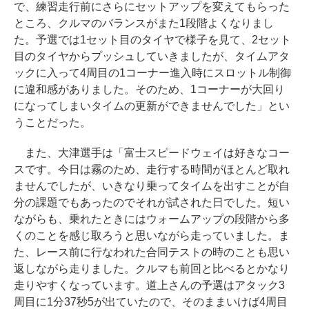
で、練習走行前にさらにセットアップを変えてもらった
ところ、クルマのバランスがまた1段階よくなりまし
た。予選では1セット目のタイヤで様子を見て、2セット
目のタイヤからプッシュしていきましたが、タイムアタ
ックに入って4周目の1コーナー進入時にスロットル制御
に違和感がありました。そのため、1コーナーが大回り
になってしまいタイムの更新ができませんでした」とい
うことだった。
また、大津選手は「富士スピードウェイは好きなコー
スです。今日は霧のため、走行する時間がほとんど取れ
ませんでしたが、いきなり乗ってタイムを出すことが自
分の課題でもあったのでそれが試された日でした。短い
ながらも、乗れたときにはウォームアップの段階から多
くのことを感じ取ろうと思いながら走っていました。ま
た、レース前に行なわれた合同テストの時のことも思い
返しながら走りました。クルマも前回と比べるとかなり
走りやすくなっています。道上さんの予選はアタック3
周目に1分37秒5が出ていたので、そのままいけば4周目