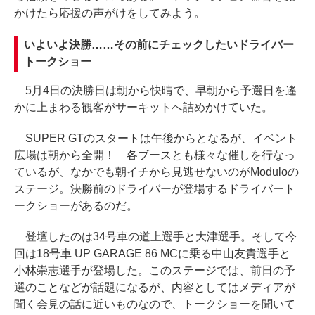
かけたら応援の声がけをしてみよう。
いよいよ決勝……その前にチェックしたいドライバー
トークショー
5月4日の決勝日は朝から快晴で、早朝から予選日を遙
かに上まわる観客がサーキットへ詰めかけていた。
SUPER GTのスタートは午後からとなるが、イベント
広場は朝から全開！ 各ブースとも様々な催しを行なっ
ているが、なかでも朝イチから見逃せないのがModuloの
ステージ。決勝前のドライバーが登場するドライバート
ークショーがあるのだ。
登壇したのは34号車の道上選手と大津選手。そして今
回は18号車 UP GARAGE 86 MCに乗る中山友貴選手と
小林崇志選手が登場した。このステージでは、前日の予
選のことなどが話題になるが、内容としてはメディアが
聞く会見の話に近いものなので、トークショーを聞いて