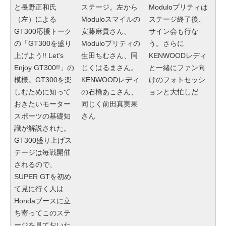
と長野正和氏
ステージ。左から
Moduloプリティは
（左）による
Moduloスマイルの
ステージ終了後、
GT300応援トーク
安藤麻貴さん、
サイン会も行な
の「GT300を盛り
Moduloプリティの
う。さらに
上げよう!! Let's
生田ちむさん、同
KENWOODレディ
Enjoy GT300!!」の
じくはるまさん。
と一緒にファン向
模様。GT300を楽
KENWOODレディ
けのフォトセッシ
しむために知って
の石橋あこさん、
ョンと大忙しだ
おきたいモーター
同じく前田真実果
スポーツの基礎知
さん
識が解説された。
GT300盛り上げス
テージは毎戦開催
されるので、
SUPER GTを初め
て見に行く人は
Hondaブースに立
ち寄ってこのステ
ージを見ておいた