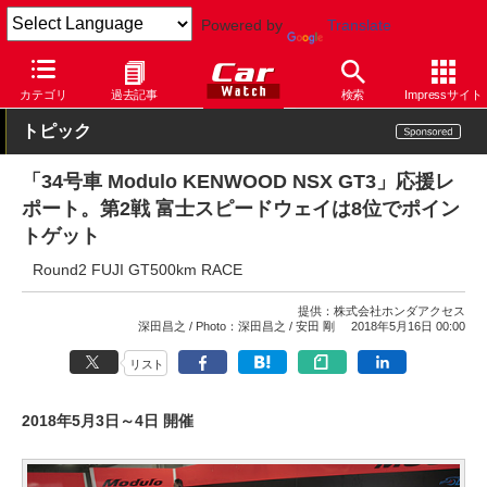
Powered by
Translate
Car Watch
自動車
ホンダ
その他
カテゴリ
過去記事
検索
Impressサイト
トピック
「34号車 Modulo KENWOOD NSX GT3」応援レ
ポート。第2戦 富士スピードウェイは8位でポイン
トゲット
Round2 FUJI GT500km RACE
提供：
株式会社ホンダアクセス
深田昌之
Photo：深田昌之
安田 剛
2018年5月16日 00:00
リスト
2018年5月3日～4日 開催