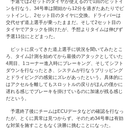
予選では2セットのタイヤが使えるので1回のピットイ
ンを行なう。34号車は開始から12分を過ぎたあたりでピ
ットインし、2セット目のタイヤに交換。ドライバーは
交代せず道上選手が乗ったままだ。そして2セット目の
タイヤでアタックを掛けたが、予想よりタイムは伸びず
予選11位にとどまった。
ピットに戻ってきた道上選手に状況を聞いてみたとこ
ろ、タイム計測を始めてから最後のアタックとしていた
4周目、1コーナー進入時にブレーキング、そしてシフト
ダウンを行なったとき、システムが行なうブリッピング
とドライビングの感覚にズレがあったという。具体的に
はアクセルを離してもスロットルの戻りがほんの僅かに
遅れる感じでブレーキを掛けているのに加速が残る感じ
だという。
予選終了後にチームはECUデータなどの確認を行なっ
たが、とくに異常は見つからず。そのため34号車は有効
な対策を施すこともなく決勝に挑むことになった。