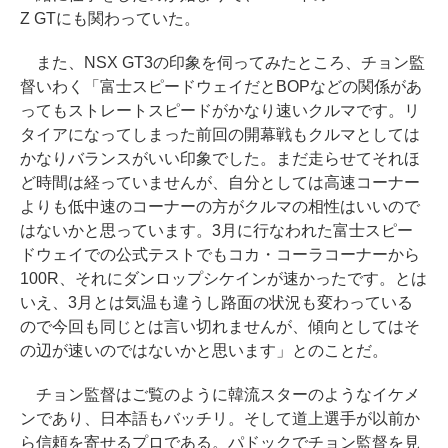
Z GTにも関わっていた。
また、NSX GT3の印象を伺ってみたところ、チョン監
督いわく「富士スピードウェイだとBOPなどの関係があ
ってもストレートスピードがかなり速いクルマです。リ
タイアになってしまった前回の開幕戦もクルマとしては
かなりバランスがいい印象でした。まだ走らせてそれほ
ど時間は経っていませんが、自分としては高速コーナー
よりも低中速のコーナーの方がクルマの相性はいいので
はないかと思っています。3月に行なわれた富士スピー
ドウェイでの公式テストでもコカ・コーラコーナーから
100R、それにダンロップシケインが速かったです。とは
いえ、3月とは気温も違うし路面の状況も変わっている
ので今回も同じとは言い切れませんが、傾向としてはそ
の辺が速いのではないかと思います」とのことだ。
チョン監督はご覧のように韓流スターのようなイケメ
ンであり、日本語もバッチリ。そして道上選手が以前か
ら信頼を寄せるプロである。パドックでチョン監督を見