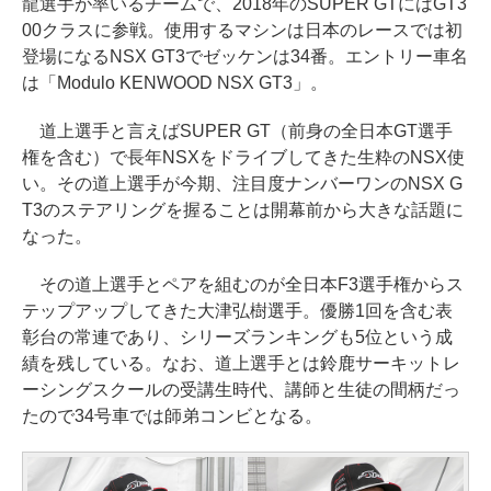
龍選手が率いるチームで、2018年のSUPER GTにはGT3
00クラスに参戦。使用するマシンは日本のレースでは初
登場になるNSX GT3でゼッケンは34番。エントリー車名
は「Modulo KENWOOD NSX GT3」。
道上選手と言えばSUPER GT（前身の全日本GT選手
権を含む）で長年NSXをドライブしてきた生粋のNSX使
い。その道上選手が今期、注目度ナンバーワンのNSX G
T3のステアリングを握ることは開幕前から大きな話題に
なった。
その道上選手とペアを組むのが全日本F3選手権からス
テップアップしてきた大津弘樹選手。優勝1回を含む表
彰台の常連であり、シリーズランキングも5位という成
績を残している。なお、道上選手とは鈴鹿サーキットレ
ーシングスクールの受講生時代、講師と生徒の間柄だっ
たので34号車では師弟コンビとなる。