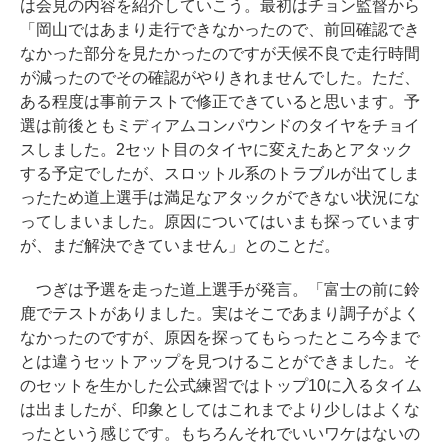
は会見の内容を紹介していこう。最初はチョン監督から
「岡山ではあまり走行できなかったので、前回確認でき
なかった部分を見たかったのですが天候不良で走行時間
が減ったのでその確認がやりきれませんでした。ただ、
ある程度は事前テストで修正できていると思います。予
選は前後ともミディアムコンパウンドのタイヤをチョイ
スしました。2セット目のタイヤに変えたあとアタック
する予定でしたが、スロットル系のトラブルが出てしま
ったため道上選手は満足なアタックができない状況にな
ってしまいました。原因についてはいまも探っています
が、まだ解決できていません」とのことだ。
つぎは予選を走った道上選手が発言。「富士の前に鈴
鹿でテストがありました。実はそこであまり調子がよく
なかったのですが、原因を探ってもらったところ今まで
とは違うセットアップを見つけることができました。そ
のセットを生かした公式練習ではトップ10に入るタイム
は出ましたが、印象としてはこれまでより少しはよくな
ったという感じです。もちろんそれでいいワケはないの