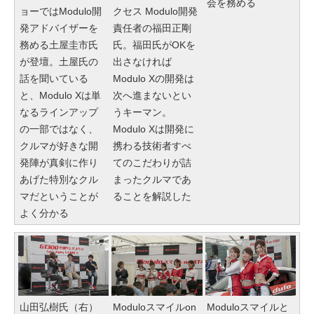
会を務める
ョーではModulo開
クセス Modulo開発
発アドバイザーを
責任者の福田正剛
務める土屋圭市氏
氏。福田氏がOKを
が登壇。土屋氏の
出さなければ
話を聞いている
Modulo Xの開発は
と、Modulo Xは単
次へ進まないとい
なるラインアップ
うキーマン。
の一部ではなく、
Modulo Xは開発に
クルマが好きな開
携わる技術者すべ
発陣が真剣に作り
てのこだわりが詰
あげた特別なクル
まったクルマであ
マだということが
ることを解説した
よく分かる
山田弘樹氏（右）
Moduloスマイルon
Moduloスマイルと