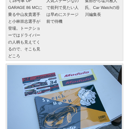
て18号車 UP
人気ステージなの
集部から塩川雅人
GARAGE 86 MCに
で前列で見たい人
氏、Car Watchの谷
乗る中山友貴選手
は早めにステージ
川編集長
と小林崇志選手が
前で待機
登場。トークショ
ーではドライバー
の人柄も見えてく
るので、そこも見
どころ