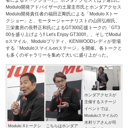
者によるトークショーだ。ホンダアクセスでは予選日に
Modulo開発アドバイザーの土屋圭市氏とホンダアクセス
Modulo開発責任者の福田正剛氏による「Modulo Xトー
クショー」と、モータージャーナリストの山田弘樹氏、
三栄書房の長野正和氏によるGT300応援トークの「GT3
00を盛り上げよう!! Let's Enjoy GT300!!」。そしてModul
oスマイル、Moduloプリティ、KENWOODレディが登場
する「Moduloスマイルonステージ」を開催。各トークと
も多くのギャラリーを集めて大いに盛り上がった。
ホンダアクセスが
主催するステージ
イベントでは、
Moduloスマイルの
水村リアさんが司
Modulo Xトークシ
こちらはホンダア