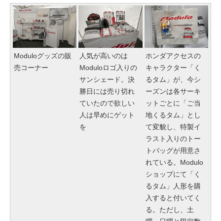
Moduloグッズの販
人気が高いのは
ホンダアクセスの
売コーナー
Moduloロゴ入りの
キャラクター「く
サンシェード。決
るタム」が、今シ
勝日には売り切れ
ーズンは各サーキ
ていたので欲しい
ットごとに「ご当
人は早めにゲット
地くるタム」とし
を
て変貌し、特製イ
ラスト入りのトー
トバッグが用意さ
れている。Modulo
ショップにて「く
るタム」人形を購
入すると付いてく
る。ただし、土