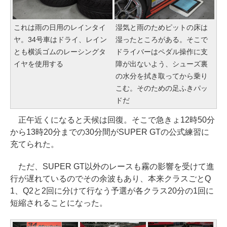
これは雨の日用のレインタイ
湿気と雨のためピットの床は
ヤ。34号車はドライ、レイン
湿ったところがある。そこで
とも横浜ゴムのレーシングタ
ドライバーはペダル操作に支
イヤを使用する
障が出ないよう、シューズ裏
の水分を拭き取ってから乗り
こむ。そのための足ふきパッ
ドだ
正午近くになると天候は回復。そこで急きょ12時50分
から13時20分までの30分間がSUPER GTの公式練習に
充てられた。
ただ、SUPER GT以外のレースも霧の影響を受けて進
行が遅れているのでその余波もあり、本来クラスごとQ
1、Q2と2回に分けて行なう予選が各クラス20分の1回に
短縮されることになった。