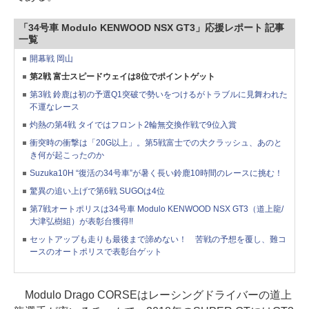
「34号車 Modulo KENWOOD NSX GT3」応援レポート 記事
一覧
開幕戦 岡山
第2戦 富士スピードウェイは8位でポイントゲット
第3戦 鈴鹿は初の予選Q1突破で勢いをつけるがトラブルに見舞われた
不運なレース
灼熱の第4戦 タイではフロント2輪無交換作戦で9位入賞
衝突時の衝撃は「20G以上」。第5戦富士での大クラッシュ、あのと
き何が起こったのか
Suzuka10H “復活の34号車”が暑く長い鈴鹿10時間のレースに挑む！
驚異の追い上げで第6戦 SUGOは4位
第7戦オートポリスは34号車 Modulo KENWOOD NSX GT3（道上龍/
大津弘樹組）が表彰台獲得!!
セットアップも走りも最後まで諦めない！ 苦戦の予想を覆し、難コ
ースのオートポリスで表彰台ゲット
Modulo Drago CORSEはレーシングドライバーの道上