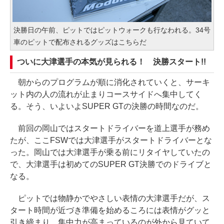
決勝日の午前、ピットではピットウォークも行なわれる。34号
車のピットで配布されるグッズはこちらだ
ついに大津選手の本気が見られる！ 決勝スタート!!
朝からのプログラムが順に消化されていくと、サーキ
ット内の人の流れが止まりコースサイドへ集中してく
る。そう、いよいよSUPER GTの決勝の時間なのだ。
前回の岡山ではスタートドライバーを道上選手が務め
たが、ここFSWでは大津選手がスタートドライバーとな
った。岡山では大津選手が乗る前にリタイヤしていたの
で、大津選手は初めてのSUPER GT決勝でのドライブと
なる。
ピットでは物静かでやさしい表情の大津選手だが、ス
タート時間が近づき準備を始めるころには表情がグッと
引き締まり、集中力が高まっているのが外から見ていて