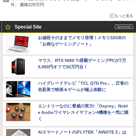
R」 価格220万円
もっと見る
Special Site
お値段そのままでメモリ倍増！メモリ32GBの
「お得なゲーミングノート」
マウス、RTX 5060 Ti搭載ゲーミングPCが7万
5,000円オフで30万円台！
ハイグレードテレビ「TCL Q7D Pro」。圧巻の
色彩美で映画＆ゲームが極上体験に
エントリーなのに脅威の実力!「Osprey」Nobl
e Audioワイヤレスイヤフォン4機種を一気に聴
く
AIスマートノートのiFLYTEK「AINOTE 2」は