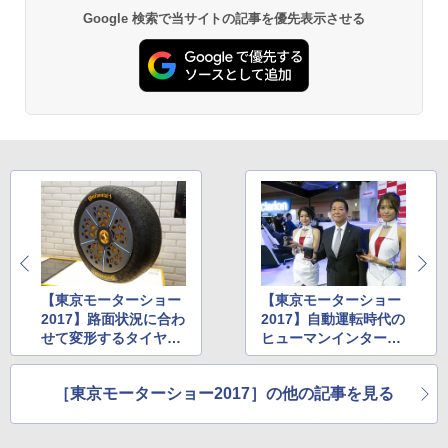
Google 検索で当サイトの記事を優先表示させる
【東京モーターショー
【東京モーターショー
2017】路面状況に合わ
2017】自動運転時代の
せて変形するタイヤ、
ヒューマンインターフ
自動運転タクシー、EV
ェースを具現化。「コ
ソリューションなどを
ンセプト・コックピッ
［東京モーターショー2017］の他の記事を見る
展示するコンチネンタ
ト」を展示したパイオ
ル
ニア