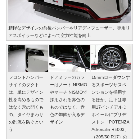
精悍なデザインの前後バンパーやリアディフューザー、専用リ
アスポイラーなどによって空力性能を向上
フロントバンパー
ドアミラーのカラ
15mmローダウンす
サイドのダクト
ーはノート NISMO
るスポーツサスペ
は、単にデザイン
やマーチ NISMOで
ンションを採用す
性を高めるもので
採用される赤色の
るほか、足下は専
はなく穴の開くも
ものではなく、赤
用17インチアルミ
の。タイヤまわり
色の加飾が入るデ
ホイールにブリヂ
の乱流を防ぐとい
ザイン
ストン「POTENZA
う
Adrenalin RE003」
（205/50 R17）の