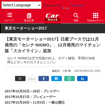
Powered by
Translate
Car Watch
自動車
日産
セレナ
カテゴリ
過去記事
検索
Impressサイト
東京モーターショー2017
【東京モーターショー2017】日産ブースでは11月
発売の「セレナ NISMO」、12月発売のマイチェン
版「スカイライン」追加
セレナ NISMOは空力性能の向上、ボディ補強、専用ECM採
用などホンキのカスタムミニバン
編集部：小林 隆
2017年10月27日 13:51
リスト
2017年10月25日～26日：プレスデー
2017年10月27日：プレビューデー
2017年10月28日～11月5日：一般公開日