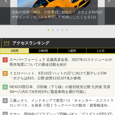
注目の光岡「M55」の世界観に触れた！ 古きよき時代の
デザインエッセンスを再現した相棒にしたくなる1台
●
●
●
●
●
アクセスランキング
1時間
24時間
1週間
1カ月
スーパーフォーミュラ 近藤真彦会長、2027年のスケジュールや
熊本地震についての募金活動を紹介
イエローハット、8月10日“ハットの日”に向けて新テレビCM
「ボクらは810」公開 総勢11社107名が参画
NEXCO西日本、川田橋（下り線）の復旧状況公開 九州道 宮原
SA〜八代ICで8月9日中に緊急車両を通行可能に
三菱ふそう、インドネシアで新型バス「キャンター・エクストラ
ロングバス」を発表 小型トラックベースの観光・旅客輸送向け
バス
ヤマハ、国内向けフラグシップ四輪バギー「グリズリーEPS XT-